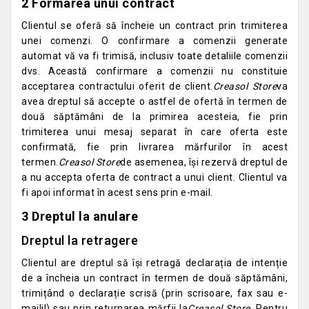
2 Formarea unui contract
Clientul se oferă să încheie un contract prin trimiterea
unei comenzi. O confirmare a comenzii generate
automat vă va fi trimisă, inclusiv toate detaliile comenzii
dvs. Această confirmare a comenzii nu constituie
acceptarea contractului oferit de client.
Creasol Store
va
avea dreptul să accepte o astfel de ofertă în termen de
două săptămâni de la primirea acesteia, fie prin
trimiterea unui mesaj separat în care oferta este
confirmată, fie prin livrarea mărfurilor în acest
termen.
Creasol Store
de asemenea, își rezervă dreptul de
a nu accepta oferta de contract a unui client. Clientul va
fi apoi informat în acest sens prin e-mail.
3 Dreptul la anulare
Dreptul la retragere
Clientul are dreptul să își retragă declarația de intenție
de a încheia un contract în termen de două săptămâni,
trimițând o declarație scrisă (prin scrisoare, fax sau e-
mailil) sau prin returnarea mărfii la
Creasol Store
. Pentru