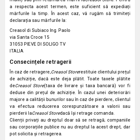
a respecta acest termen, este suficient să expediați
mărfurile la timp. În acest caz, vă rugăm să trimiteți
declarația sau mărfurile la:
Creasol di Subiaco Ing. Paolo
via Santa Croce 15
31053 PIEVE DI SOLIGO TV
ITALIA
Consecințele retragerii
În caz de retragere,
Creasol Store
restituie clientului prețul
de achiziție, dacă este deja plătit. Toate taxele plătite
de
Creasol Store
(taxa de livrare și taxa bancară) vor fi
deduse din prețul de achiziție. În cazul unei deteriorări
majore a calității bunurilor sau în caz de pierdere, clientul
va efectua reducerea corespunzătoare a valorii sau
pierderii la
Creasol Store
dacă își retrage comanda.
Clienții privați au dreptul doar să se retragă; companiile
sau corporațiile publice nu au dreptul la acest drept, dar
pot solicita și retragerea.