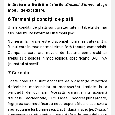
întârziere a livrării mărfurilor.
Creasol Store
va alege
modul de expediere.
6 Termeni și condiții de plată
Unele condiții de plată sunt prezentate în tabelul de mai
sus. Mai multe informații în timpul plății.
Numerar la livrare este disponibil numai în câteva țări.
Bunul este în mod normal trimis fără factură comercială.
Compania care are nevoie de factura comercială ar
trebui să o solicite în mod explicit, specificând ID-ul TVA
(numărul afacerii).
7 Garanție
Toate produsele sunt acoperite de o garanție împotriva
defectelor materialelor și manoperării limitate la o
perioadă de doi ani. Această garanție nu acoperă
daunele accidentale, utilizarea necorespunzătoare,
îngrijirea sau modificarea necorespunzătoare sau uzura
sau acțiunile lui Dumnezeu. Dacă, după inspecție,
Creasol