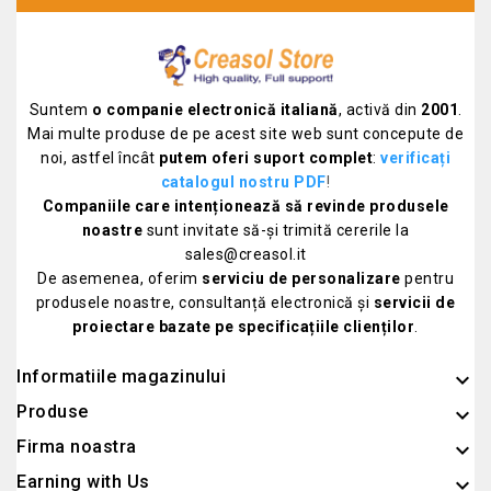
Suntem
o companie electronică italiană
, activă din
2001
.
Mai multe produse de pe acest site web sunt concepute de
noi, astfel încât
putem oferi suport complet
:
verificați
catalogul nostru PDF
!
Companiile care intenționează să revinde produsele
noastre
sunt invitate să-și trimită cererile la
sales@creasol.it
De asemenea, oferim
serviciu de personalizare
pentru
produsele noastre, consultanță electronică și
servicii de
proiectare bazate pe specificațiile clienților
.
Informatiile magazinului
keyboard_arrow_down
Produse

Firma noastra

Earning with Us
