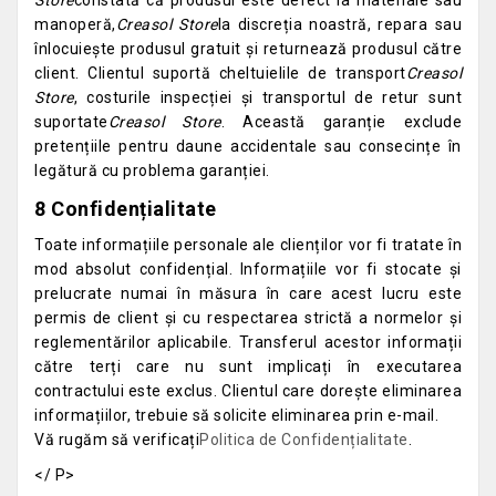
Store
constată că produsul este defect la materiale sau
manoperă,
Creasol Store
la discreția noastră, repara sau
înlocuiește produsul gratuit și returnează produsul către
client. Clientul suportă cheltuielile de transport
Creasol
Store
, costurile inspecției și transportul de retur sunt
suportate
Creasol Store
. Această garanție exclude
pretențiile pentru daune accidentale sau consecințe în
legătură cu problema garanției.
8 Confidențialitate
Toate informațiile personale ale clienților vor fi tratate în
mod absolut confidențial. Informațiile vor fi stocate și
prelucrate numai în măsura în care acest lucru este
permis de client și cu respectarea strictă a normelor și
reglementărilor aplicabile. Transferul acestor informații
către terți care nu sunt implicați în executarea
contractului este exclus. Clientul care dorește eliminarea
informațiilor, trebuie să solicite eliminarea prin e-mail.
Vă rugăm să verificați
Politica de Confidențialitate
.
</ P>