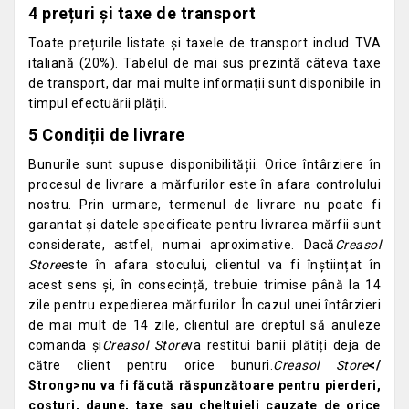
4 prețuri și taxe de transport
Toate prețurile listate și taxele de transport includ TVA
italiană (20%). Tabelul de mai sus prezintă câteva taxe
de transport, dar mai multe informații sunt disponibile în
timpul efectuării plății.
5 Condiții de livrare
Bunurile sunt supuse disponibilității. Orice întârziere în
procesul de livrare a mărfurilor este în afara controlului
nostru. Prin urmare, termenul de livrare nu poate fi
garantat și datele specificate pentru livrarea mărfii sunt
considerate, astfel, numai aproximative. Dacă
Creasol
Store
este în afara stocului, clientul va fi înștiințat în
acest sens și, în consecință, trebuie trimise până la 14
zile pentru expedierea mărfurilor. În cazul unei întârzieri
de mai mult de 14 zile, clientul are dreptul să anuleze
comanda și
Creasol Store
va restitui banii plătiți deja de
către client pentru orice bunuri.
Creasol Store
</
Strong>nu va fi făcută răspunzătoare pentru pierderi,
costuri, daune, taxe sau cheltuieli cauzate de orice