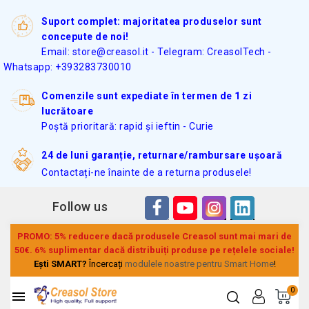
Suport complet: majoritatea produselor sunt
concepute de noi!
Email: store@creasol.it - Telegram: CreasolTech -
Whatsapp: +393283730010
Comenzile sunt expediate în termen de 1 zi
lucrătoare
Poștă prioritară: rapid și ieftin - Curie
24 de luni garanție, returnare/rambursare ușoară
Contactați-ne înainte de a returna produsele!
Follow us
PROMO: 5% reducere dacă produsele Creasol sunt mai mari de
50€. 6% suplimentar dacă distribuiți produse pe rețelele sociale!
Ești SMART?
Încercați
modulele noastre pentru Smart Home
!
0
