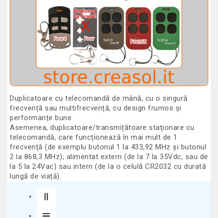
Duplicatoare cu telecomandă de mână, cu o singură
frecvență sau multifrecvență, cu design frumos și
performanțe bune
.
Asemenea,
duplicatoare/transmițătoare staționare cu
telecomandă
, care funcționează în mai mult de 1
frecvență (de exemplu butonul 1 la 433,92 MHz și butonul
2 la 868,3 MHz); alimentat extern (de la 7 la 35Vdc, sau de
la 5 la 24Vac) sau intern (de la o celulă CR2032 cu durată
lungă de viață).