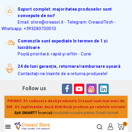
Suport complet: majoritatea produselor sunt
concepute de noi!
Email: store@creasol.it - Telegram: CreasolTech -
Whatsapp: +393283730010
Comenzile sunt expediate în termen de 1 zi
lucrătoare
Poștă prioritară: rapid și ieftin - Curie
24 de luni garanție, returnare/rambursare ușoară
Contactați-ne înainte de a returna produsele!
Follow us
PROMO: 5% reducere dacă produsele Creasol sunt mai mari de
50€. 6% suplimentar dacă distribuiți produse pe rețelele sociale!
Ești SMART?
Încercați
modulele noastre pentru Smart Home
!
0
