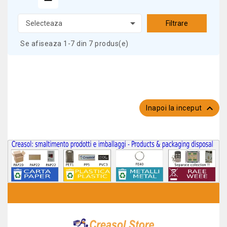

Selecteaza
Filtrare
Se afiseaza 1-7 din 7 produs(e)

Inapoi la inceput