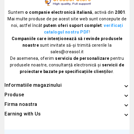
Suntem
o companie electronică italiană
, activă din
2001
.
Mai multe produse de pe acest site web sunt concepute de
noi, astfel încât
putem oferi suport complet
:
verificați
catalogul nostru PDF
!
Companiile care intenționează să revinde produsele
noastre
sunt invitate să-și trimită cererile la
sales@creasol.it
De asemenea, oferim
serviciu de personalizare
pentru
produsele noastre, consultanță electronică și
servicii de
proiectare bazate pe specificațiile clienților
.
Informatiile magazinului
keyboard_arrow_down
Produse

Firma noastra

Earning with Us
