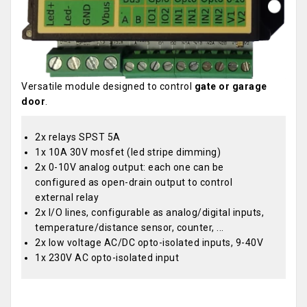
Versatile module designed to control
gate or garage
door
.
2x relays SPST 5A
1x 10A 30V mosfet (led stripe dimming)
2x 0-10V analog output: each one can be
configured as open-drain output to control
external relay
2x I/O lines, configurable as analog/digital inputs,
temperature/distance sensor, counter, ...
2x low voltage AC/DC opto-isolated inputs, 9-40V
1x 230V AC opto-isolated input