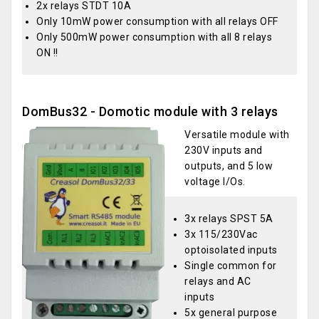
2x relays STDT 10A
Only 10mW power consumption with all relays OFF
Only 500mW power consumption with all 8 relays
ON !!
DomBus32 - Domotic module with 3 relays
Versatile module with
230V inputs and
outputs, and 5 low
voltage I/Os.
3x relays SPST 5A
3x 115/230Vac
optoisolated inputs
Single common for
relays and AC
inputs
5x general purpose