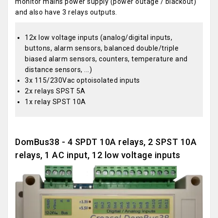
monitor mains power supply (power outage / blackout)
and also have 3 relays outputs.
12x low voltage inputs (analog/digital inputs,
buttons, alarm sensors, balanced double/triple
biased alarm sensors, counters, temperature and
distance sensors, ...)
3x 115/230Vac optoisolated inputs
2x relays SPST 5A
1x relay SPST 10A
DomBus38 - 4 SPDT 10A relays, 2 SPST 10A
relays, 1 AC input, 12 low voltage inputs