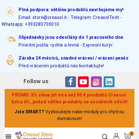
Plná podpora: většinu produktů navrhujeme my!
Email: store@creasol.it - Telegram: CreasolTech -
Whatsapp: +393283730010
Objednávky jsou odesílány do 1 pracovního dne
Prioritní pošta: rychle a levně - Expresní kurýr:
Záruka 24 měsíců, snadné vrácení / vrácení peněz
Před vrácením produktů nás kontaktujte!
Follow us
PROMO: 5% sleva při více než 50 € produktů Creasol.
Extra 6%, pokud sdílíte produkty na sociálních sítích!
Jste SMART?
Vyzkoušejte naše moduly pro chytrou
domácnost!
0
