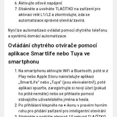
Aktivujte síťové napájení.
Stiskněte a uvolněte TLAČÍTKO na zařízení pro
aktivaci relé L1/L2 a zkontrolujte, zda se
automatizace správně otevírá/zavírá.
Nyní lze automatizaci ovládat pomocí chytrého telefonu
a systémů domácí automatizace.
Ovládání chytrého otvírače pomocí
aplikace Smartlife nebo Tuya ve
smartphonu
Na smartphonu aktivujte WiFi a Bluetooth, poté si z
Play nebo Apple Storu nainstalujte aplikaci
„SmartLife“ nebo „Tuya“ (jsou ekvivalentní!), poté
aplikaci spusťte, zaregistrujte si nový účet (pokud
ho ještě nemáte) nebo se přihlaste pomocí
stávajícího uživatelského jména a hesla.
Po přihlášení klepněte na
+
ikonu v pravém horním
rohu pro přidání zařízení pro inteligentní otevírání
Stiskněte a podržte alespoň 10 sekund TLAČÍTKO