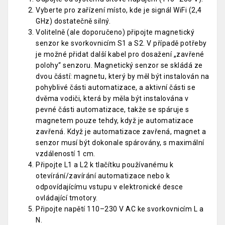
Vyberte pro zařízení místo, kde je signál WiFi (2,4
GHz) dostatečně silný.
Volitelně (ale doporučeno) připojte magnetický
senzor ke svorkovnicím S1 a S2. V případě potřeby
je možné přidat další kabel pro dosažení „zavřené
polohy“ senzoru. Magnetický senzor se skládá ze
dvou částí: magnetu, který by měl být instalován na
pohyblivé části automatizace, a aktivní části se
dvěma vodiči, která by měla být instalována v
pevné části automatizace, takže se spáruje s
magnetem pouze tehdy, když je automatizace
zavřená. Když je automatizace zavřená, magnet a
senzor musí být dokonale spárovány, s maximální
vzdáleností 1 cm.
Připojte L1 a L2 k tlačítku používanému k
otevírání/zavírání automatizace nebo k
odpovídajícímu vstupu v elektronické desce
ovládající tmotory.
Připojte napětí 110–230 V AC ke svorkovnicím L a
N.