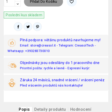
Přidat Do Košíku
favorite_border
Poslední kus skladem
Plná podpora: většinu produktů navrhujeme my!
Email: store@creasol.it - Telegram: CreasolTech -
Whatsapp: +393283730010
Objednávky jsou odesílány do 1 pracovního dne
Prioritní pošta: rychle a levně - Expresní kurýr:
Záruka 24 měsíců, snadné vrácení / vrácení peněz
Před vrácením produktů nás kontaktujte!
Popis
Detaily produktu
Hodnocení