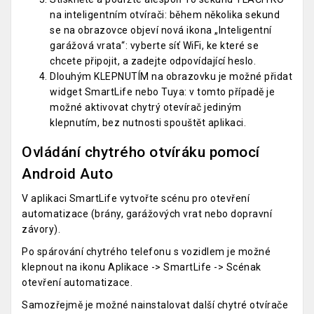
na inteligentním otvírači: během několika sekund
se na obrazovce objeví nová ikona „Inteligentní
garážová vrata“: vyberte síť WiFi, ke které se
chcete připojit, a zadejte odpovídající heslo.
Dlouhým KLEPNUTÍM na obrazovku je možné přidat
widget SmartLife nebo Tuya: v tomto případě je
možné aktivovat chytrý otevírač jediným
klepnutím, bez nutnosti spouštět aplikaci.
Ovládání chytrého otvíráku pomocí
Android Auto
V aplikaci SmartLife vytvořte scénu pro otevření
automatizace (brány, garážových vrat nebo dopravní
závory).
Po spárování chytrého telefonu s vozidlem je možné
klepnout na ikonu Aplikace -> SmartLife -> Scénak
otevření automatizace.
Samozřejmě je možné nainstalovat další chytré otvírače