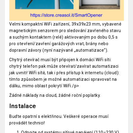
Velmi kompaktní WiFi zařízení, 39x39x23 mm, vybavené
magnetickým senzorem pro sledování zavřeného stavu
a suchým kontaktem (relé) aktivovaným po dobu 0,5 s
pro otevření/zavření garážových vrat, brány nebo
dopravní závory (nyní nazývané „automatizace“).
Chytrý otevírač musí být připojen k domácí WiFi síti:
chytrý telefon pak může otevírat/zavírat automatizaci
jak uvnitř WiFi sítě, tak i přes přístup k internetu (cloud):
tímto způsobem je možné automatizaci spravovat na
dálku, mimo oblast pokrytí WiFi./p>
Žádné náklady na cloud, žádné roční poplatky.
Instalace
Buďte opatrní s elektřinou. Veškeré operace musí
provádět technici!
Odpojte od systému síťové napájení (110–230 V).