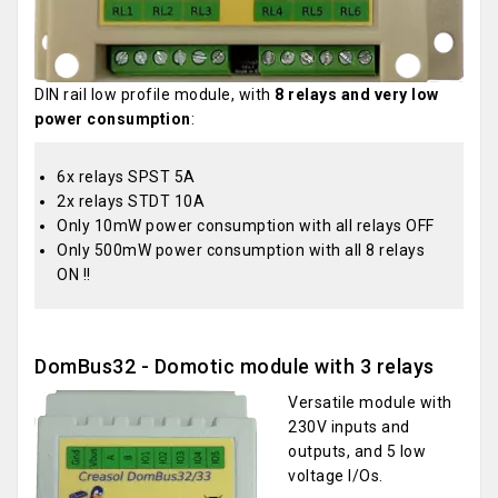
DIN rail low profile module, with
8 relays and very low
power consumption
:
6x relays SPST 5A
2x relays STDT 10A
Only 10mW power consumption with all relays OFF
Only 500mW power consumption with all 8 relays
ON !!
DomBus32 - Domotic module with 3 relays
Versatile module with
230V inputs and
outputs, and 5 low
voltage I/Os.