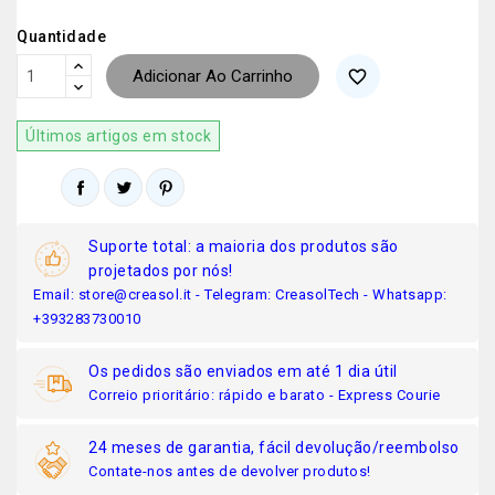
Quantidade
Adicionar Ao Carrinho
favorite_border
Últimos artigos em stock
Suporte total: a maioria dos produtos são
projetados por nós!
Email: store@creasol.it - Telegram: CreasolTech - Whatsapp:
+393283730010
Os pedidos são enviados em até 1 dia útil
Correio prioritário: rápido e barato - Express Courie
24 meses de garantia, fácil devolução/reembolso
Contate-nos antes de devolver produtos!