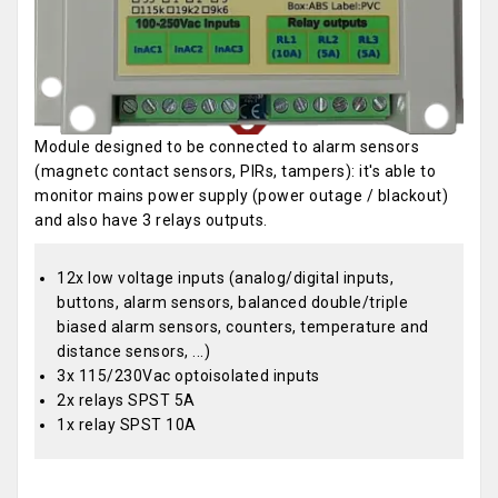
Module designed to be connected to alarm sensors
(magnetc contact sensors, PIRs, tampers): it's able to
monitor mains power supply (power outage / blackout)
and also have 3 relays outputs.
12x low voltage inputs (analog/digital inputs,
buttons, alarm sensors, balanced double/triple
biased alarm sensors, counters, temperature and
distance sensors, ...)
3x 115/230Vac optoisolated inputs
2x relays SPST 5A
1x relay SPST 10A