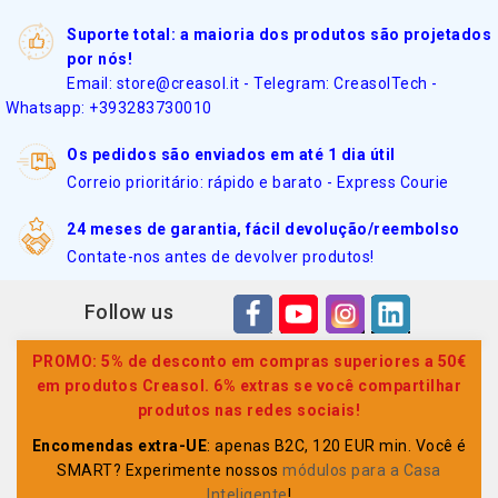
Suporte total: a maioria dos produtos são projetados
por nós!
Email: store@creasol.it - Telegram: CreasolTech -
Whatsapp: +393283730010
Os pedidos são enviados em até 1 dia útil
Correio prioritário: rápido e barato - Express Courie
24 meses de garantia, fácil devolução/reembolso
Contate-nos antes de devolver produtos!
Follow us
PROMO: 5% de desconto em compras superiores a 50€
em produtos Creasol. 6% extras se você compartilhar
produtos nas redes sociais!
Encomendas extra-UE
: apenas B2C, 120 EUR min. Você é
SMART? Experimente nossos
módulos para a Casa
Inteligente
!