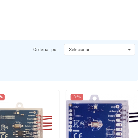

Ordenar por:
Selecionar
2%
-32%