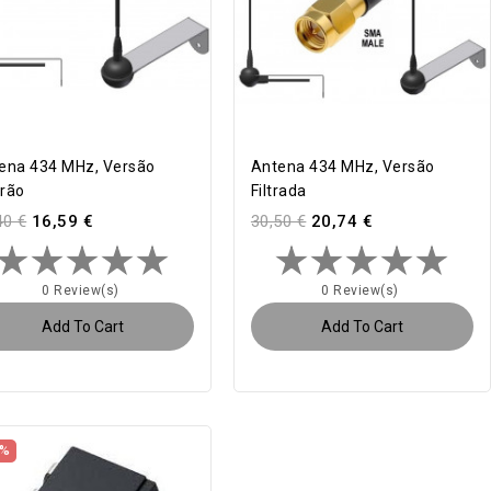
ena 434 MHz, Versão
Antena 434 MHz, Versão
rão
Filtrada
40 €
16,59 €
30,50 €
20,74 €
0 Review(s)
0 Review(s)
Add To Cart
Add To Cart
2%