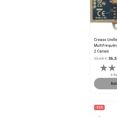
Creaso UniRe
Multifrequê
2 Canais
53,68 €
36,5
0 R
Add
-32%