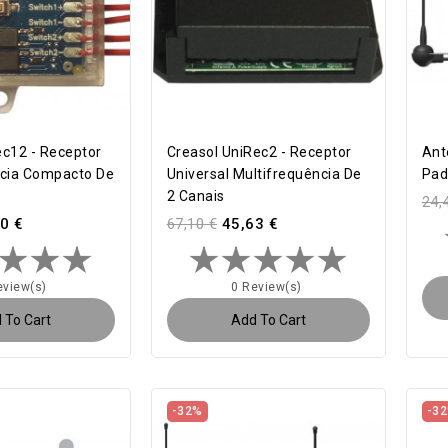
c12 - Receptor
Creasol UniRec2 - Receptor
Ant
ncia Compacto De
Universal Multifrequência De
Pad
2 Canais
24,
0 €
67,10 €
45,63 €
eview(s)
0 Review(s)
 To Cart
Add To Cart
-32%
-3