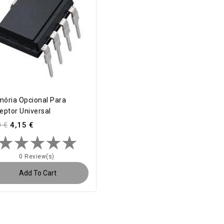
ória Opcional Para
eptor Universal
0 €
4,15 €
0 Review(s)
Add To Cart