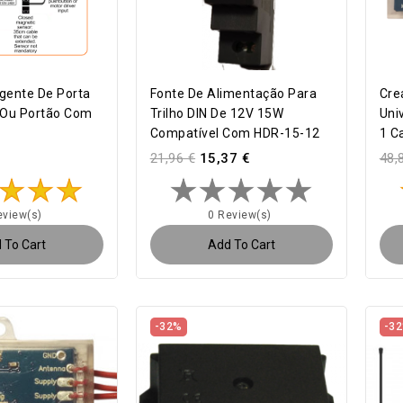
igente De Porta
Fonte De Alimentação Para
Cre
Ou Portão Com
Trilho DIN De 12V 15W
Uni
Compatível Com HDR-15-12
1 C
21,96 €
15,37 €
48,
eview(s)
0 Review(s)
 To Cart
Add To Cart
-32%
-3