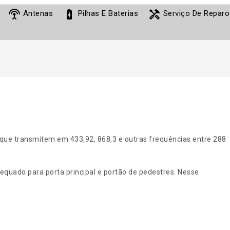
settings_input_antenna
battery_charging_full
handyman
Antenas
Pilhas E Baterias
Serviço De Reparo
que transmitem em 433,92, 868,3 e outras frequências entre 288
adequado para porta principal e portão de pedestres. Nesse