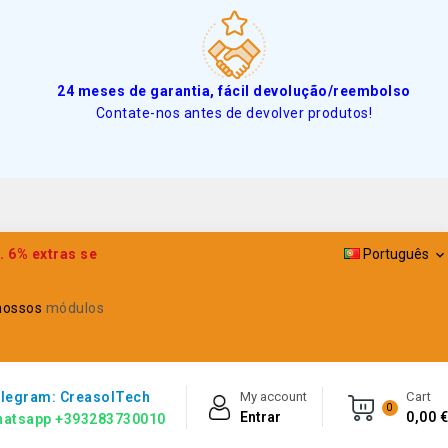
24 meses de garantia, fácil devolução/reembolso
Contate-nos antes de devolver produtos!
 6% extras se
Português

 nossos
módulos
legram: CreasolTech
My account
Cart
0
Entrar
0,00 €
atsapp +393283730010