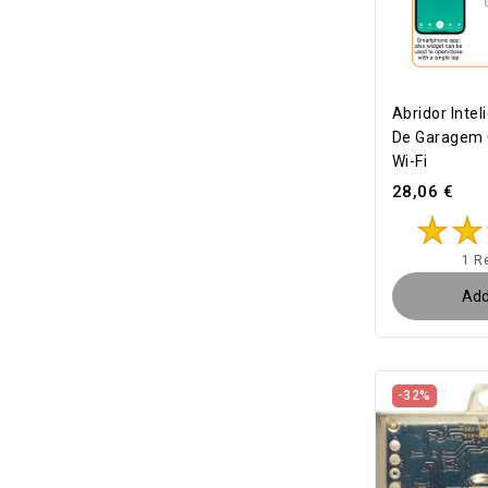
Abridor Intel
De Garagem 
Wi-Fi
28,06 €
1 R
Add
-32%