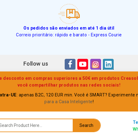
Os pedidos são enviados em até 1 dia útil
Correio prioritário: rápido e barato - Express Courie
Follow us
 desconto em compras superiores a 50€ em produtos Creasol.
você compartilhar produtos nas redes sociais!
xtra-UE
: apenas B2C, 120 EUR min. Você é SMART? Experimente
para a Casa Inteligente
!
Te
Search
Wh