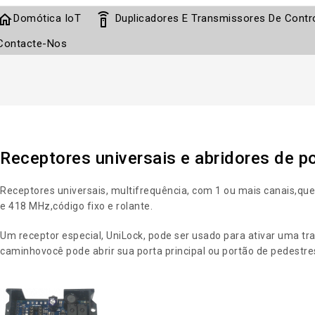
home
settings_remote
Domótica IoT
Duplicadores E Transmissores De Cont
Contacte-Nos
Receptores universais e abridores de p
Receptores universais, multifrequência
, com 1 ou mais canais,
que
e 418 MHz,
código fixo e rolante
.
Um receptor especial, UniLock, pode ser usado para ativar uma trav
caminho
você pode abrir sua porta principal ou portão de pedestr