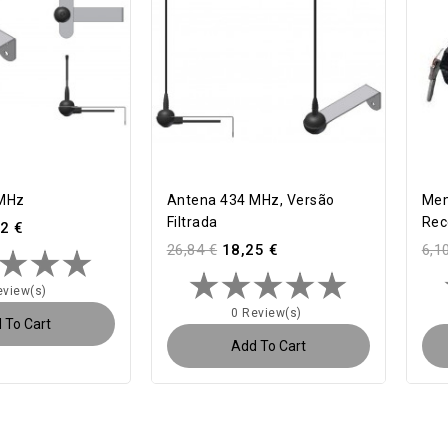
 MHz
Antena 434 MHz, Versão
Mem
Filtrada
Rec
2 €
26,84 €
18,25 €
6,1
eview(s)
0 Review(s)
 To Cart
Add To Cart