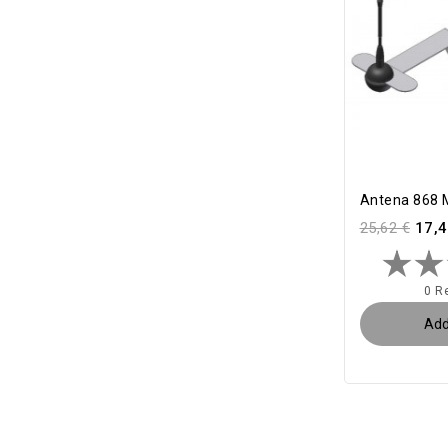
Antena 868
25,62 €
17,4
0 R
Add