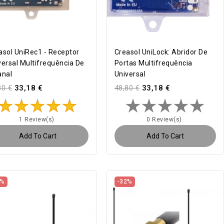
asol UniRec1 - Receptor
Creasol UniLock: Abridor De
versal Multifrequência De
Portas Multifrequência
anal
Universal
80 €
33,18 €
48,80 €
33,18 €
1 Review(s)
0 Review(s)
Add To Cart
Add To Cart
2%
-32%