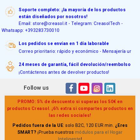
Soporte completo: ¡la mayoría de los productos
están diseñados por nosotros!
Email: store@creasol.it - Telegram: CreasolTech -
Whatsapp: +393283730010
Los pedidos se envían en 1 día laborable
Correo prioritario: rápido y económico - Mensajería ur
24 meses de garantía, fácil devolución/reembolso
¡Contáctenos antes de devolver productos!
Follow us
PROMO: 5% de descuento si superas los 50€ en
productos Creasol. ¡6% extra si compartes productos en
las redes sociales!
Pedidos fuera de la UE
: solo B2C, 120 EUR min.
¿Eres
SMART?
¡Prueba nuestros
módulos para el Hogar
Inteligente
!