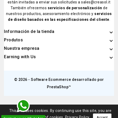
están invitadas a enviar sus solicitudes a sales@creasol.it
También ofrecemos
servicios de personalización
de
nuestros productos, asesoramiento electrónico y
servicios
de diseño basados ​​en las especificaciones del cliente
.
Información de la tienda
keyboard_arrow_down
Produtos

Nuestra empresa

Earning with Us

© 2026 - Software Ecommerce desarrollado por
PrestaShop™
This site uses cookies. By continuing use this site, you are
agreeing to our use of cookies.
Privacy Policy
Accept