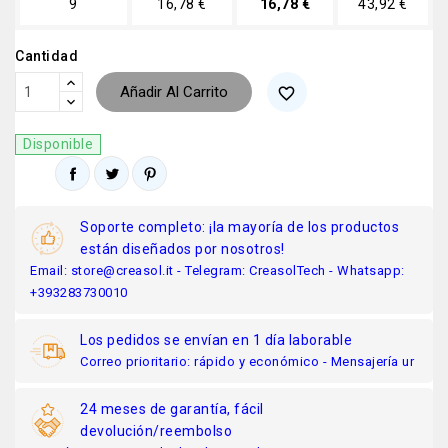
9
16,78 €
16,78 €
43,92 €
Cantidad
Añadir Al Carrito
favorite_border
Disponible
Soporte completo: ¡la mayoría de los productos
están diseñados por nosotros!
Email: store@creasol.it - Telegram: CreasolTech - Whatsapp:
+393283730010
Los pedidos se envían en 1 día laborable
Correo prioritario: rápido y económico - Mensajería ur
24 meses de garantía, fácil
devolución/reembolso