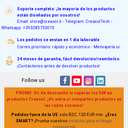
Soporte completo: ¡la mayoría de los productos
están diseñados por nosotros!
Email: store@creasol.it - Telegram: CreasolTech -
Whatsapp: +393283730010
Los pedidos se envían en 1 día laborable
Correo prioritario: rápido y económico - Mensajería ur
24 meses de garantía, fácil devolución/reembolso
¡Contáctenos antes de devolver productos!
Follow us
PROMO: 5% de descuento si superas los 50€ en
productos Creasol. ¡6% extra si compartes productos en
las redes sociales!
Pedidos fuera de la UE
: solo B2C, 120 EUR min.
¿Eres
SMART?
¡Prueba nuestros
módulos para el Hogar
Inteligente
!