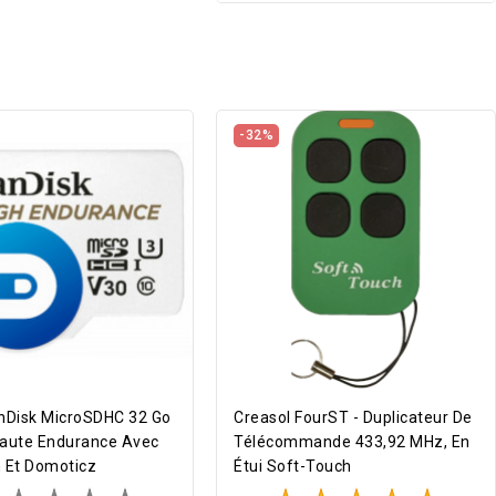
-32%
nDisk MicroSDHC 32 Go
Creasol FourST - Duplicateur De
aute Endurance Avec
Télécommande 433,92 MHz, En
 Et Domoticz
Étui Soft-Touch