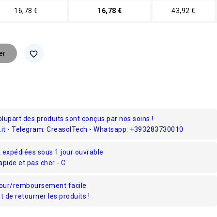
16,78 €
16,78 €
43,92 €
er
favorite_border
plupart des produits sont conçus par nos soins !
.it - Telegram: CreasolTech - Whatsapp: +393283730010
expédiées sous 1 jour ouvrable
rapide et pas cher - C
tour/remboursement facile
de retourner les produits !