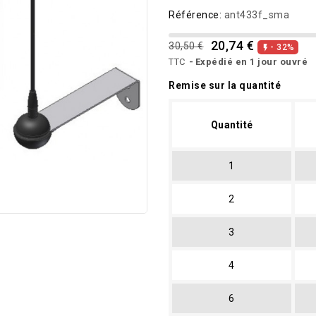
Référence:
ant433f_sma
20,74 €
30,50 €
- 32%

TTC
Expédié en 1 jour ouvré
Remise sur la quantité
Quantité
1
2
3
4
6