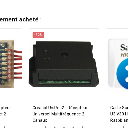
lement acheté :
-32%
epteur
Creasol UniRec2 - Récepteur
Carte Sa
t 2
Universel Multifréquence 2
U3 V30 H
Canaux
Raspbian