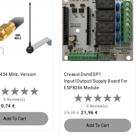
434 MHz, Version
Creasol DomESP1:
Input/output/supply Board For
ESP8266 Module
0 Review(s)
20,74 €
0 Review(s)
29,28 €
21,96 €
Add To Cart
Add To Cart