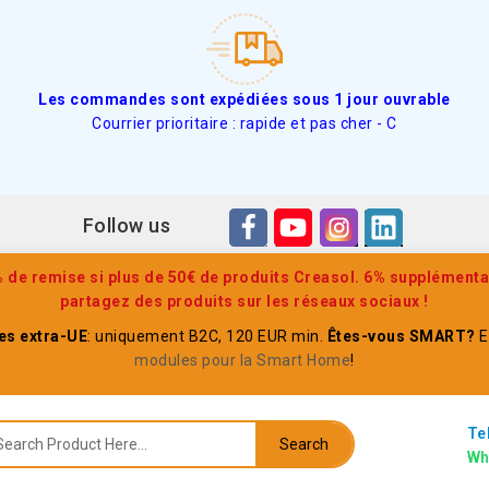
Les commandes sont expédiées sous 1 jour ouvrable
Courrier prioritaire : rapide et pas cher - C
Follow us
de remise si plus de 50€ de produits Creasol. 6% supplémenta
partagez des produits sur les réseaux sociaux !
s extra-UE
: uniquement B2C, 120 EUR min.
Êtes-vous SMART?
E
modules pour la Smart Home
!
Te
Search
Wh