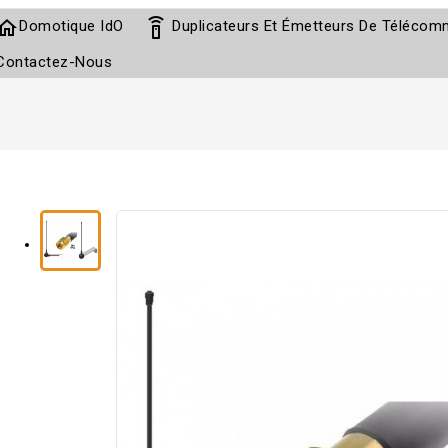
home
settings_remote
Domotique IdO
Duplicateurs Et Émetteurs De Téléco
Contactez-Nous