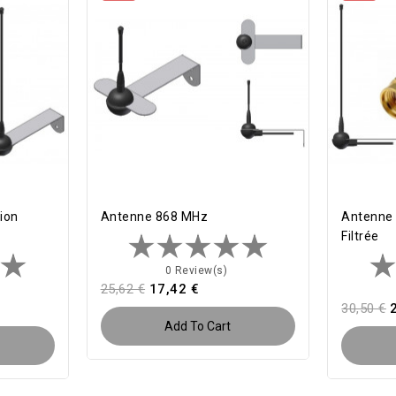
ion
Antenne 868 MHz
Antenne 
Filtrée
0 Review(s)
25,62 €
17,42 €
30,50 €
Add To Cart