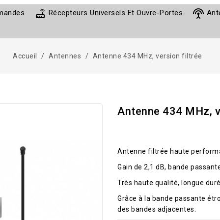
router
settings_input_antenna
mmandes
Récepteurs Universels Et Ouvre-Portes
Ant
Accueil
Antennes
Antenne 434 MHz, version filtrée
Antenne 434 MHz, ve
Antenne filtrée haute perform
Gain de 2,1 dB, bande passant
Très haute qualité, longue durée
Grâce à la bande passante étroi
des bandes adjacentes.