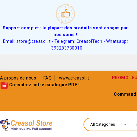
Support complet : la plupart des produits sont conçus par
nos soins !
Email: store@creasol.it - Telegram: CreasolTech - Whatsapp:
+393283730010
PROMO : 5% 
À propos de nous
FAQ
www.creasol.it
Consultez notre catalogue PDF !
Commande