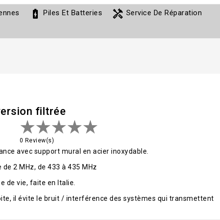
battery_charging_full
handyman
ennes
Piles Et Batteries
Service De Réparation
rsion filtrée
0 Review(s)
ance avec support mural en acier inoxydable.
e de 2 MHz, de 433 à 435 MHz
 de vie, faite en Italie.
te, il évite le bruit / interférence des systèmes qui transmettent