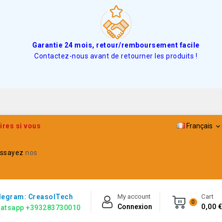
Garantie 24 mois, retour/remboursement facile
Contactez-nous avant de retourner les produits !
ires si vous
Français

ssayez
nos
legram: CreasolTech
My account
Cart
0
Connexion
0,00 €
atsapp +393283730010