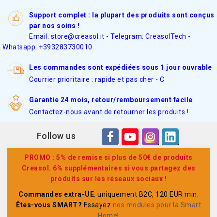
Support complet : la plupart des produits sont conçus
par nos soins !
Email: store@creasol.it - Telegram: CreasolTech -
Whatsapp: +393283730010
Les commandes sont expédiées sous 1 jour ouvrable
Courrier prioritaire : rapide et pas cher - C
Garantie 24 mois, retour/remboursement facile
Contactez-nous avant de retourner les produits !
Follow us
PROMO : 5% de remise si plus de 50€ de produits
Creasol. 6% supplémentaires si vous partagez des
produits sur les réseaux sociaux !
Commandes extra-UE
: uniquement B2C, 120 EUR min.
Êtes-vous SMART?
Essayez
nos modules pour la Smart
Home
!