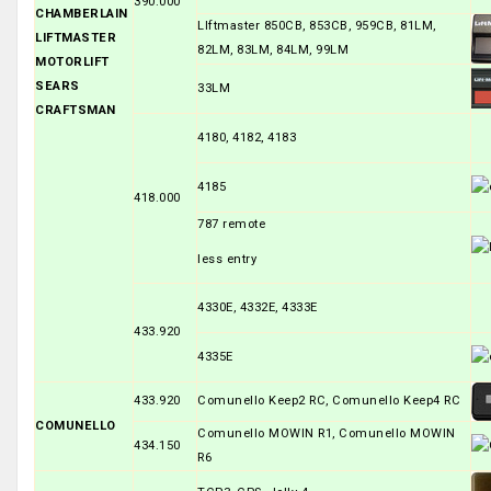
390.000
CHAMBERLAIN
LIftmaster 850CB, 853CB, 959CB, 81LM,
LIFTMASTER
82LM, 83LM, 84LM, 99LM
MOTORLIFT
SEARS
33LM
CRAFTSMAN
4180, 4182, 4183
4185
418.000
787 remote
less entry
4330E, 4332E, 4333E
433.920
4335E
433.920
Comunello Keep2 RC, Comunello Keep4 RC
COMUNELLO
Comunello MOWIN R1, Comunello MOWIN
434.150
R6