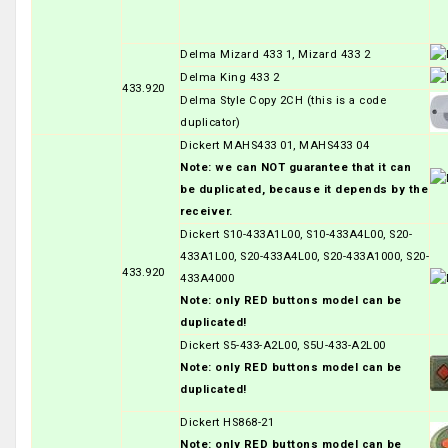
Delma Mizard 433 1, Mizard 433 2
Delma King 433 2
433.920
Delma Style Copy 2CH (this is a code
duplicator)
Dickert MAHS433 01, MAHS433 04
Note: we can NOT guarantee that it can
be duplicated, because it depends by the
receiver.
Dickert S10-433A1L00, S10-433A4L00, S20-
433A1L00, S20-433A4L00, S20-433A1000, S20-
433.920
433A4000
Note: only RED buttons model can be
duplicated!
Dickert S5-433-A2L00, S5U-433-A2L00
Note: only RED buttons model can be
duplicated!
Dickert HS868-21
Note: only RED buttons model can be