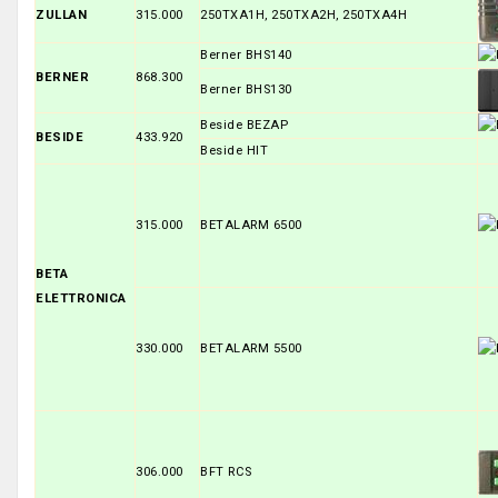
ZULLAN
315.000
250TXA1H, 250TXA2H, 250TXA4H
Berner BHS140
BERNER
868.300
Berner BHS130
Beside BEZAP
BESIDE
433.920
Beside HIT
315.000
BETALARM 6500
BETA
ELETTRONICA
330.000
BETALARM 5500
306.000
BFT RCS