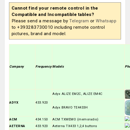
Cannot find your remote control in the
Compatible and Incompatible tables?
Please send a message by
Telegram
or
Whatsapp
to +393283730010 including remote control
pictures, brand and model.
Company
Frequency
Models
Ph
Adyx ALIZE EM2C, ALIZE EM4C
ADYX
433.920
Adyx BRAVO TE4433H
ACM
434.150
ACM TXMEMO (memoradio)
AETERNA
433.920
Aeterna TX433 1,2,4 buttons