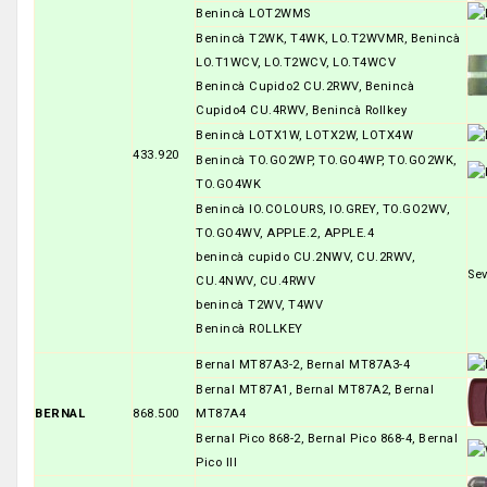
Benincà LOT2WMS
Benincà T2WK, T4WK, LO.T2WVMR, Benincà
LO.T1WCV, LO.T2WCV, LO.T4WCV
Benincà Cupido2 CU.2RWV, Benincà
Cupido4 CU.4RWV, Benincà Rollkey
Benincà LOTX1W, LOTX2W, LOTX4W
433.920
Benincà TO.GO2WP, TO.GO4WP, TO.GO2WK,
TO.GO4WK
Benincà IO.COLOURS, IO.GREY, TO.GO2WV,
TO.GO4WV, APPLE.2, APPLE.4
benincà cupido CU.2NWV, CU.2RWV,
Se
CU.4NWV, CU.4RWV
benincà T2WV, T4WV
Benincà ROLLKEY
Bernal MT87A3-2, Bernal MT87A3-4
Bernal MT87A1, Bernal MT87A2, Bernal
BERNAL
868.500
MT87A4
Bernal Pico 868-2, Bernal Pico 868-4, Bernal
Pico III