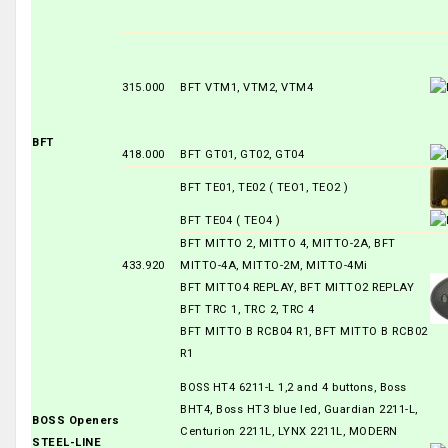
315.000
BFT VTM1, VTM2, VTM4
BFT
418.000
BFT GT01, GT02, GT04
BFT TE01, TE02 ( TEO1, TEO2 )
BFT TE04 ( TEO4 )
BFT MITTO 2, MITTO 4, MITTO-2A, BFT
433.920
MITTO-4A, MITTO-2M, MITTO-4Mi
BFT MITTO4 REPLAY, BFT MITTO2 REPLAY
BFT TRC 1, TRC 2, TRC 4
BFT MITTO B RCB04 R1, BFT MITTO B RCB02
R1
BOSS HT4 6211-L 1,2 and 4 buttons, Boss
BHT4, Boss HT3 blue led, Guardian 2211-L,
BOSS Openers
Centurion 2211L, LYNX 2211L, MODERN
STEEL-LINE