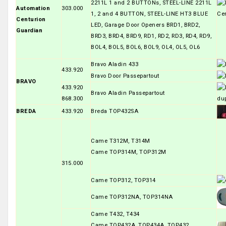
2211L 1 and 2 BUTTONs, STEEL-LINE 2211L
Automation
303.000
1, 2 and 4 BUTTON, STEEL-LINE HT3 BLUE
Centurion
LED, Garage Door Openers BRD1, BRD2,
Guardian
BRD3, BRD4, BRD9, RD1, RD2, RD3, RD4, RD9,
BOL4, BOL5, BOL6, BOL9, OL4, OL5, OL6
Bravo Aladin 433
433.920
Bravo Door Passepartout
BRAVO
433.920
Bravo Aladin Passepartout
868.300
BREDA
433.920
Breda TOP432SA
Came T312M, T314M
Came TOP314M, TOP312M
315.000
Came TOP312, TOP314
Came TOP312NA, TOP314NA
Came T432, T434
Came TOP432A, TOP434A, TOP432,