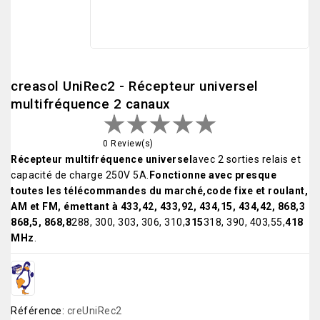
creasol UniRec2 - Récepteur universel
multifréquence 2 canaux
0 Review(s)
Récepteur multifréquence universel
avec 2 sorties relais et
capacité de charge 250V 5A.
Fonctionne avec presque
toutes les télécommandes du marché,
code fixe et roulant,
AM et FM, émettant à 433,42, 433,92, 434,15, 434,42, 868,3
868,5, 868,8
288, 300, 303, 306, 310,
315
318, 390, 403,55,
418
MHz
.
Référence:
creUniRec2