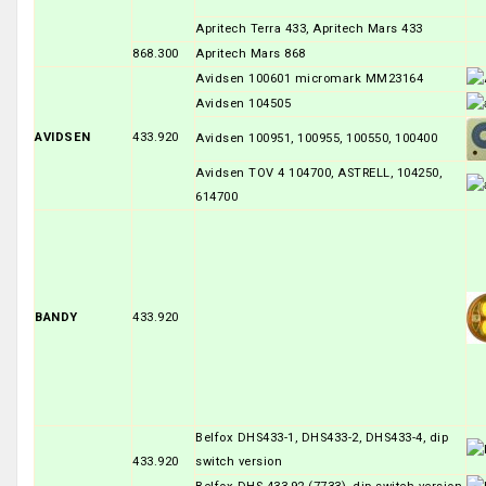
Apritech Terra 433, Apritech Mars 433
868.300
Apritech Mars 868
Avidsen 100601 micromark MM23164
Avidsen 104505
AVIDSEN
433.920
Avidsen 100951, 100955, 100550, 100400
Avidsen TOV 4 104700, ASTRELL, 104250,
614700
BANDY
433.920
Belfox DHS433-1, DHS433-2, DHS433-4, dip
433.920
switch version