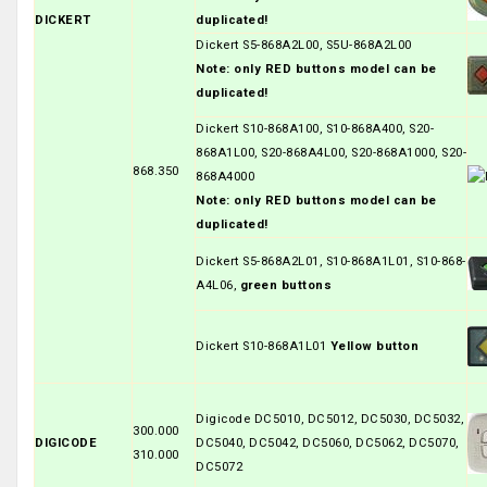
DICKERT
duplicated!
Dickert S5-868A2L00, S5U-868A2L00
Note: only RED buttons model can be
duplicated!
Dickert S10-868A100, S10-868A400, S20-
868A1L00, S20-868A4L00, S20-868A1000, S20-
868.350
868A4000
Note: only RED buttons model can be
duplicated!
Dickert S5-868A2L01, S10-868A1L01, S10-868-
A4L06,
green buttons
Dickert S10-868A1L01
Yellow button
Digicode DC5010, DC5012, DC5030, DC5032,
300.000
DIGICODE
DC5040, DC5042, DC5060, DC5062, DC5070,
310.000
DC5072