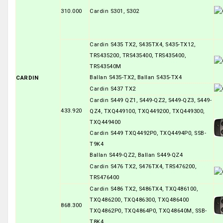
310.000
Cardin S301, S302
Cardin S435 TX2, S435TX4, S435-TX12,
TRS435200, TRS435400, TRS435400,
TRS43540M
Ballan S435-TX2, Ballan S435-TX4
CARDIN
Cardin S437 TX2
Cardin S449 QZ1, S449-QZ2, S449-QZ3, S449-
433.920
QZ4, TXQ449100, TXQ449200, TXQ449300,
TXQ449400
Cardin S449 TXQ4492P0, TXQ4494P0, SSB-
T9K4
Ballan S449-QZ2, Ballan S449-QZ4
Cardin S476 TX2, S476TX4, TRS476200,
TRS476400
Cardin S486 TX2, S486TX4, TXQ486100,
TXQ486200, TXQ486300, TXQ486400
868.300
TXQ4862P0, TXQ4864P0, TXQ48640M, SSB-
T8K4