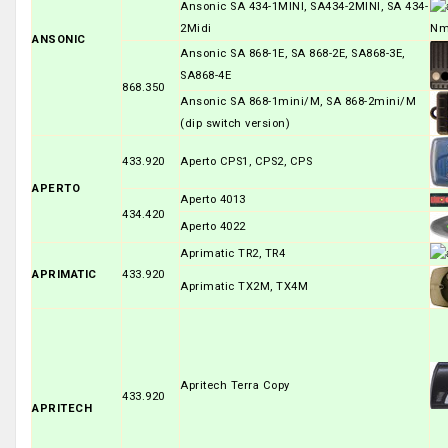
Ansonic SA 434-1MINI, SA434-2MINI, SA 434-
2Midi
ANSONIC
Ansonic SA 868-1E, SA 868-2E, SA868-3E,
SA868-4E
868.350
Ansonic SA 868-1mini/M, SA 868-2mini/M
(dip switch version)
433.920
Aperto CPS1, CPS2, CPS
APERTO
Aperto 4013
434.420
Aperto 4022
Aprimatic TR2, TR4
APRIMATIC
433.920
Aprimatic TX2M, TX4M
Apritech Terra Copy
433.920
APRITECH