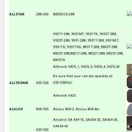
ALLSTAR
288.000
8833OCS-288
9921T-288, 9921MT, 9921TK, 9922T-288,
9923T-288, 9931-288, 9931T-288, 9931MT,
9931TK, 9931TK6, 8831T-288, 8832T-288,
8833T-288,8821T-288, 8822T-288, 8823T-288,
8832TK
Alltronik S429_1, S429_2, S429_4, S429_M
Be sure that your remote operates at
433.92MHz!
ALLTRONIK
433.920
Alltronik S425
ALULUX
868.300
Alulux 868-2, Alulux 868-4br
Ansonic SA 434-1E, SA434-2E, SA434-3E,
SA434-4E
433.920