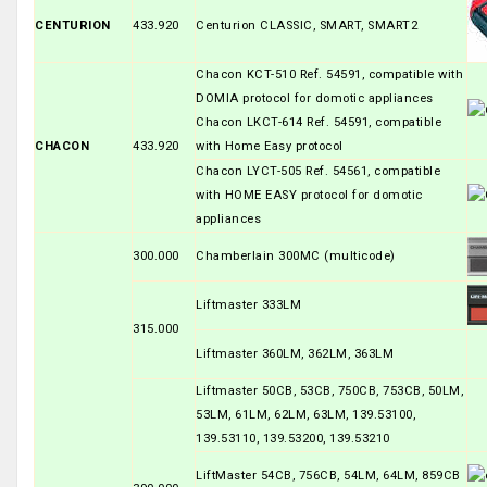
CENTURION
433.920
Centurion CLASSIC, SMART, SMART2
Chacon KCT-510 Ref. 54591, compatible with
DOMIA protocol for domotic appliances
Chacon LKCT-614 Ref. 54591, compatible
CHACON
433.920
with Home Easy protocol
Chacon LYCT-505 Ref. 54561, compatible
with HOME EASY protocol for domotic
appliances
300.000
Chamberlain 300MC (multicode)
Liftmaster 333LM
315.000
Liftmaster 360LM, 362LM, 363LM
Liftmaster 50CB, 53CB, 750CB, 753CB, 50LM,
53LM, 61LM, 62LM, 63LM, 139.53100,
139.53110, 139.53200, 139.53210
LiftMaster 54CB, 756CB, 54LM, 64LM, 859CB