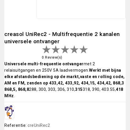
creasol UniRec2 - Multifrequentie 2 kanalen
universele ontvanger
0 Review(s)
Universele multi-frequentie ontvanger
met 2
relaisuitgangen en 250V 5A laadvermogen.
Werkt met bijna
elke afstandsbediening op de markt,
vaste en rolling code,
AM en FM, zenden op 433,42, 433,92, 434,15, 434,42, 868,3
868,5, 868,8
288, 300, 303, 306, 310,
315
318, 390, 403.55,
418
MHz
.
Referentie:
creUniRec2