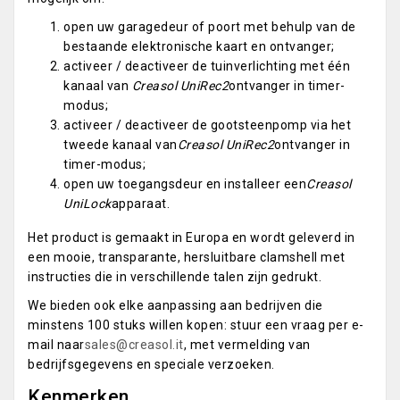
open uw garagedeur of poort met behulp van de
bestaande elektronische kaart en ontvanger;
activeer / deactiveer de tuinverlichting met één
kanaal van
Creasol UniRec2
ontvanger in timer-
modus;
activeer / deactiveer de gootsteenpomp via het
tweede kanaal van
Creasol UniRec2
ontvanger in
timer-modus;
open uw toegangsdeur en installeer een
Creasol
UniLock
apparaat.
Het product is gemaakt in Europa en wordt geleverd in
een mooie, transparante, hersluitbare clamshell met
instructies die in verschillende talen zijn gedrukt.
We bieden ook elke aanpassing aan bedrijven die
minstens 100 stuks willen kopen: stuur een vraag per e-
mail naar
sales@creasol.it
, met vermelding van
bedrijfsgegevens en speciale verzoeken.
Kenmerken