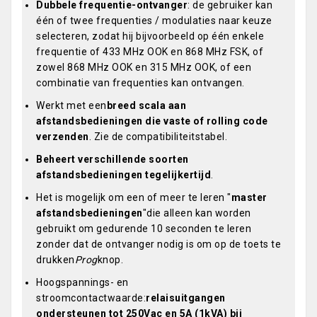
Dubbele frequentie-ontvanger
: de gebruiker kan
één of twee frequenties / modulaties naar keuze
selecteren, zodat hij bijvoorbeeld op één enkele
frequentie of 433 MHz OOK en 868 MHz FSK, of
zowel 868 MHz OOK en 315 MHz OOK, of een
combinatie van frequenties kan ontvangen.
Werkt met een
breed scala aan
afstandsbedieningen die vaste of rolling code
verzenden
. Zie de compatibiliteitstabel.
Beheert verschillende soorten
afstandsbedieningen tegelijkertijd
.
Het is mogelijk om een of meer te leren "
master
afstandsbedieningen
"die alleen kan worden
gebruikt om gedurende 10 seconden te leren
zonder dat de ontvanger nodig is om op de toets te
drukken
Prog
knop.
Hoogspannings- en
stroomcontactwaarde:
relaisuitgangen
ondersteunen tot 250Vac en 5A (1kVA) bij