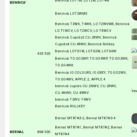
Benincà LOT1W, LOT2W, LOT4W
BENINCA'
Benincà LOT2WMS
Benincà T2WK, T4WK, LO.T2WVMR, Benincà
LO.T1WCV, LO.T2WCV, LO.T4WCV
Benincà Cupido2 CU.2RWV, Benincà
Cupido4 CU.4RWV, Benincà Rollkey
Benincà LOTX1W, LOTX2W, LOTX4W
433.920
Benincà TO.GO2WP, TO.GO4WP, TO.GO2WK,
TO.GO4WK
Benincà IO.COLOURS, IO.GREY, TO.GO2WV,
TO.GO4WV, APPLE.2, APPLE.4
benincà cupido CU.2NWV, CU.2RWV,
Se
CU.4NWV, CU.4RWV
benincà T2WV, T4WV
Benincà ROLLKEY
Bernal MT87A3-2, Bernal MT87A3-4
Bernal MT87A1, Bernal MT87A2, Bernal
BERNAL
868.500
MT87A4