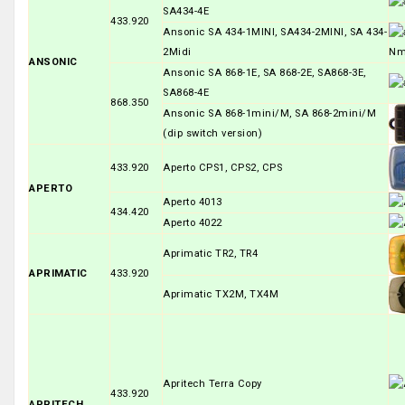
SA434-4E
433.920
Ansonic SA 434-1MINI, SA434-2MINI, SA 434-
2Midi
ANSONIC
Ansonic SA 868-1E, SA 868-2E, SA868-3E,
SA868-4E
868.350
Ansonic SA 868-1mini/M, SA 868-2mini/M
(dip switch version)
433.920
Aperto CPS1, CPS2, CPS
APERTO
Aperto 4013
434.420
Aperto 4022
Aprimatic TR2, TR4
APRIMATIC
433.920
Aprimatic TX2M, TX4M
Apritech Terra Copy
433.920
APRITECH