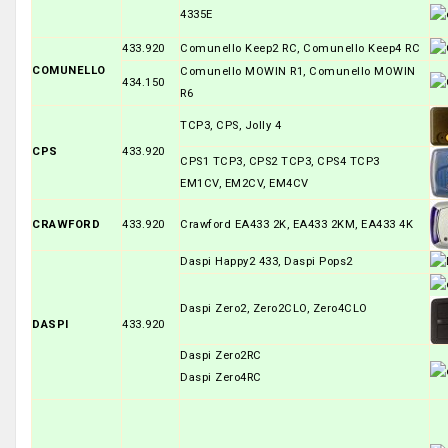
4335E
433.920
Comunello Keep2 RC, Comunello Keep4 RC
COMUNELLO
Comunello MOWIN R1, Comunello MOWIN
434.150
R6
TCP3, CPS, Jolly 4
CPS
433.920
CPS1 TCP3, CPS2 TCP3, CPS4 TCP3
EM1CV, EM2CV, EM4CV
CRAWFORD
433.920
Crawford EA433 2K, EA433 2KM, EA433 4K
Daspi Happy2 433, Daspi Pops2
Daspi Zero2, Zero2CLO, Zero4CLO
DASPI
433.920
Daspi Zero2RC
Daspi Zero4RC