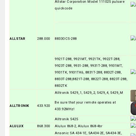
Allstar Corporation Model 111025 pulsare
quickcode
ALLSTAR
288.000
8833OCS-288
9921T-288, 9921MT, 9921TK, 9922T-288,
9923T-288, 9931-288, 9931T-288, 9931MT,
9931TK, 9931TK6, 8831T-288, 8832T-288,
8833T-288,8821T-288, 8822T-288, 8823T-288,
8832TK
Alltronik S429_1, S429_2, S429_4, S429_M
Be sure that your remote operates at
ALLTRONIK
433.920
433.92MHz!
Alltronik S425
ALULUX
868.300
Alulux 868-2, Alulux 868-4br
Ansonic SA 434-1E, SA434-2E, SA434-3E,