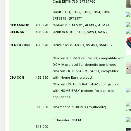
Casit ERTS476D, ERTS476Q
Casit TXS1, TXS2, TXS3, TXS4, TXS6
ERTS97B, ERTS97T
CEDAMATIC
433.920
Cedamatic AEMX1, AEMX2, AEMX4
CELINSA
433.920
Celinsa S10 1, S10 2, SAW1, SAW2
CENTURION
433.920
Centurion CLASSIC, SMART, SMART2
Chacon KCT-510 Ref. 54591, compatible with
DOMIA protocol for domotic appliances
Chacon LKCT-614 Ref. 54591, compatible
CHACON
433.920
with Home Easy protocol
Chacon LYCT-505 Ref. 54561, compatible
with HOME EASY protocol for domotic
appliances
300.000
Chamberlain 300MC (multicode)
Liftmaster 333LM
315.000