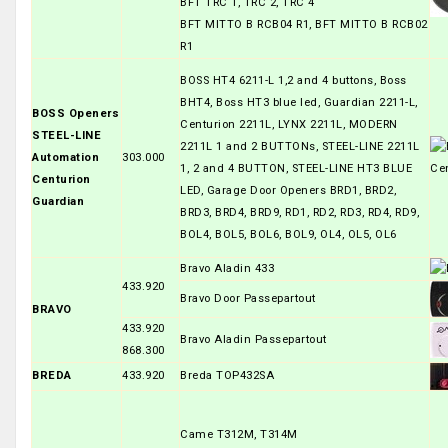
BFT TRC 1, TRC 2, TRC 4
BFT MITTO B RCB04 R1, BFT MITTO B RCB02
R1
BOSS HT4 6211-L 1,2 and 4 buttons, Boss
BHT4, Boss HT3 blue led, Guardian 2211-L,
BOSS Openers
Centurion 2211L, LYNX 2211L, MODERN
STEEL-LINE
2211L 1 and 2 BUTTONs, STEEL-LINE 2211L
Automation
303.000
1, 2 and 4 BUTTON, STEEL-LINE HT3 BLUE
Centurion
LED, Garage Door Openers BRD1, BRD2,
Guardian
BRD3, BRD4, BRD9, RD1, RD2, RD3, RD4, RD9,
BOL4, BOL5, BOL6, BOL9, OL4, OL5, OL6
Bravo Aladin 433
433.920
Bravo Door Passepartout
BRAVO
433.920
Bravo Aladin Passepartout
868.300
BREDA
433.920
Breda TOP432SA
Came T312M, T314M