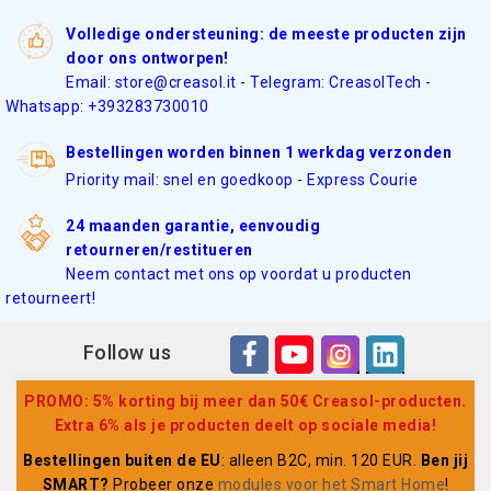
Volledige ondersteuning: de meeste producten zijn
door ons ontworpen!
Email: store@creasol.it - Telegram: CreasolTech -
Whatsapp: +393283730010
Bestellingen worden binnen 1 werkdag verzonden
Priority mail: snel en goedkoop - Express Courie
24 maanden garantie, eenvoudig
retourneren/restitueren
Neem contact met ons op voordat u producten
retourneert!
Follow us
PROMO: 5% korting bij meer dan 50€ Creasol-producten.
Extra 6% als je producten deelt op sociale media!
Bestellingen buiten de EU
: alleen B2C, min. 120 EUR.
Ben jij
SMART?
Probeer onze
modules voor het Smart Home
!