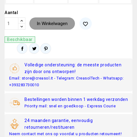
Aantal
In Winkelwagen
favorite_border
Beschikbaar
Volledige ondersteuning: de meeste producten
zijn door ons ontworpen!
Email: store@creasol.it - Telegram: CreasolTech - Whatsapp:
+393283730010
Bestellingen worden binnen 1 werkdag verzonden
Priority mail: snel en goedkoop - Express Courie
24 maanden garantie, eenvoudig
retourneren/restitueren
Neem contact met ons op voordat u producten retourneert!