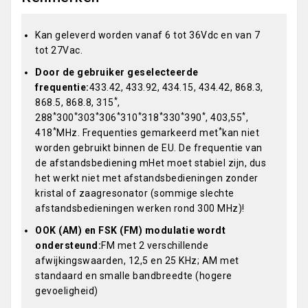
Kan geleverd worden vanaf 6 tot 36Vdc en van 7
tot 27Vac.
Door de gebruiker geselecteerde
frequentie:
433.42, 433.92, 434.15, 434.42, 868.3,
*
868.5, 868.8, 315
,
*
*
*
*
*
*
*
*
*
288
300
303
306
310
318
330
390
, 403,55
,
*
*
418
MHz. Frequenties gemarkeerd met
kan niet
worden gebruikt binnen de EU. De frequentie van
de afstandsbediening mHet moet stabiel zijn, dus
het werkt niet met afstandsbedieningen zonder
kristal of zaagresonator (sommige slechte
afstandsbedieningen werken rond 300 MHz)!
OOK (AM) en FSK (FM) modulatie wordt
ondersteund:
FM met 2 verschillende
afwijkingswaarden, 12,5 en 25 KHz; AM met
standaard en smalle bandbreedte (hogere
gevoeligheid)