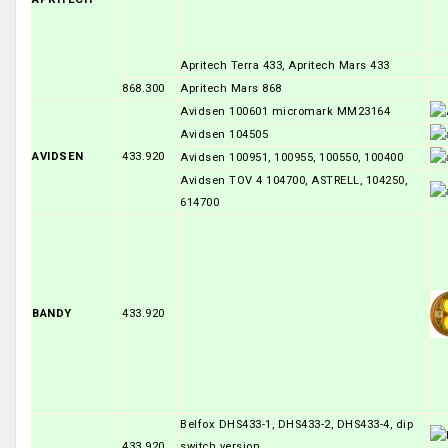
Apritech Terra 433, Apritech Mars 433
868.300
Apritech Mars 868
Avidsen 100601 micromark MM23164
Avidsen 104505
AVIDSEN
433.920
Avidsen 100951, 100955, 100550, 100400
Avidsen TOV 4 104700, ASTRELL, 104250,
614700
BANDY
433.920
Belfox DHS433-1, DHS433-2, DHS433-4, dip
433.920
switch version