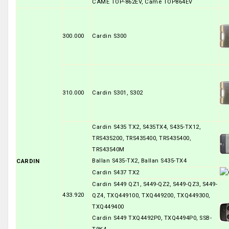
CAME TOP-862EV, Came TOP864EV
300.000
Cardin S300
310.000
Cardin S301, S302
Cardin S435 TX2, S435TX4, S435-TX12,
TRS435200, TRS435400, TRS435400,
TRS43540M
Ballan S435-TX2, Ballan S435-TX4
CARDIN
Cardin S437 TX2
Cardin S449 QZ1, S449-QZ2, S449-QZ3, S449-
433.920
QZ4, TXQ449100, TXQ449200, TXQ449300,
TXQ449400
Cardin S449 TXQ4492P0, TXQ4494P0, SSB-