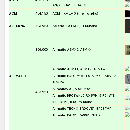
ADYX
433.920
Adyx BRAVO TE4433H
ACM
434.150
ACM TXMEMO (memoradio)
AETERNA
433.920
Aeterna TX433 1,2,4 buttons
306.000
Allmatic ASMX2, ASMX4
Allmatic AEMX1, AEMX2, AEMX4
Allmatic EUROPE AUTO ARMY1, ARMY2,
ALLMATIC
ARMY4
AllmaticMX1, MX2, MX4
433.920
Allmatic BRO1WN, B.RO2WN, B.RO4WN,
B.ROSTAR, B.RO ministar
Allmatic TECH3, BROOVER, BROSTAR
Allmatic PASS1, PASS2, PASS4