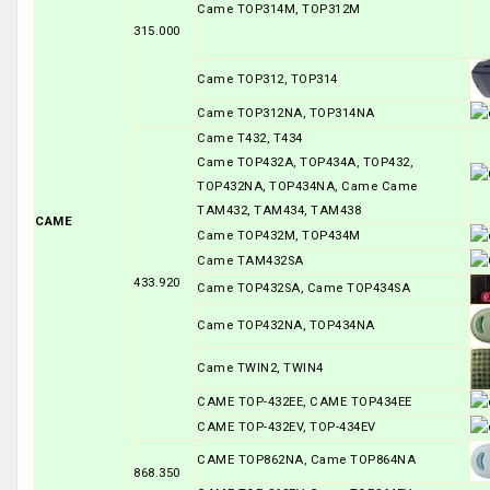
Came TOP314M, TOP312M
315.000
Came TOP312, TOP314
Came TOP312NA, TOP314NA
Came T432, T434
Came TOP432A, TOP434A, TOP432,
TOP432NA, TOP434NA, Came Came
TAM432, TAM434, TAM438
CAME
Came TOP432M, TOP434M
Came TAM432SA
433.920
Came TOP432SA, Came TOP434SA
Came TOP432NA, TOP434NA
Came TWIN2, TWIN4
CAME TOP-432EE, CAME TOP434EE
CAME TOP-432EV, TOP-434EV
CAME TOP862NA, Came TOP864NA
868.350