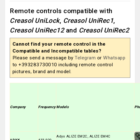
Remote controls compatible with
Creasol UniLock
,
Creasol UniRec1
,
Creasol UniRec12
and
Creasol UniRec2
Cannot find your remote control in the
Compatible and Incompatible tables?
Please send a message by
Telegram
or
Whatsapp
to +393283730010 including remote control
pictures, brand and model.
Company
Frequency
Models
Ph
Adyx ALIZE EM2C, ALIZE EM4C