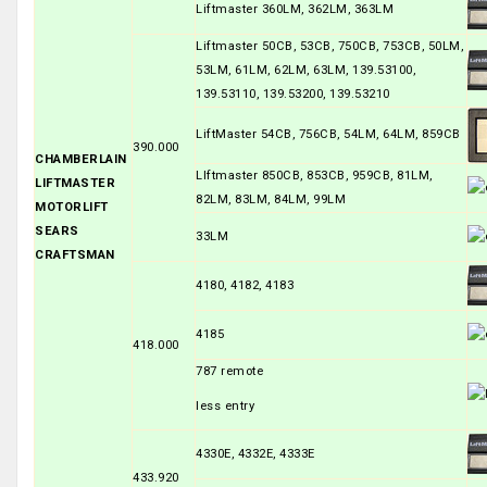
Liftmaster 360LM, 362LM, 363LM
Liftmaster 50CB, 53CB, 750CB, 753CB, 50LM,
53LM, 61LM, 62LM, 63LM, 139.53100,
139.53110, 139.53200, 139.53210
LiftMaster 54CB, 756CB, 54LM, 64LM, 859CB
390.000
CHAMBERLAIN
LIftmaster 850CB, 853CB, 959CB, 81LM,
LIFTMASTER
82LM, 83LM, 84LM, 99LM
MOTORLIFT
SEARS
33LM
CRAFTSMAN
4180, 4182, 4183
4185
418.000
787 remote
less entry
4330E, 4332E, 4333E
433.920