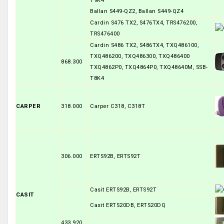
T9K4
Ballan S449-QZ2, Ballan S449-QZ4
Cardin S476 TX2, S476TX4, TRS476200,
TRS476400
Cardin S486 TX2, S486TX4, TXQ486100,
TXQ486200, TXQ486300, TXQ486400
868.300
TXQ4862P0, TXQ4864P0, TXQ48640M, SSB-
T8K4
CARPER
318.000
Carper C318, C318T
306.000
ERTS92B, ERTS92T
Casit ERTS92B, ERTS92T
CASIT
Casit ERTS20DB, ERTS20DQ
433.920