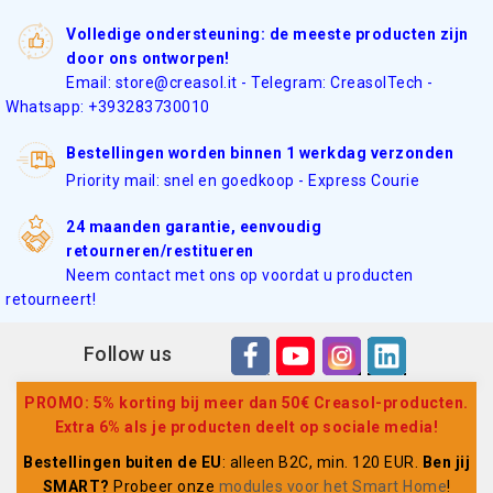
Volledige ondersteuning: de meeste producten zijn
door ons ontworpen!
Email: store@creasol.it - Telegram: CreasolTech -
Whatsapp: +393283730010
Bestellingen worden binnen 1 werkdag verzonden
Priority mail: snel en goedkoop - Express Courie
24 maanden garantie, eenvoudig
retourneren/restitueren
Neem contact met ons op voordat u producten
retourneert!
Follow us
PROMO: 5% korting bij meer dan 50€ Creasol-producten.
Extra 6% als je producten deelt op sociale media!
Bestellingen buiten de EU
: alleen B2C, min. 120 EUR.
Ben jij
SMART?
Probeer onze
modules voor het Smart Home
!