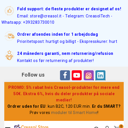
Fuld support: de fleste produkter er designet af os!
Email: store@creasol.it - Telegram: CreasolTech -
Whatsapp: +393283730010
Ordrer afsendes inden for 1 arbejdsdag
Prioritetspost: hurtigt og billigt - Ekspresskurer: hurt
24 måneders garanti, nem returnering/refusion
Kontakt os før returnering af produkter!
Follow us
PROMO: 5% rabat hvis Creasol-produkter for mere end
50€. Ekstra 6%, hvis du deler produkter på sociale
medier!
Ordrer uden for EU
: kun B2C, 120 EUR min.
Er du SMART?
Prøv vores
moduler til Smart Home
!
0