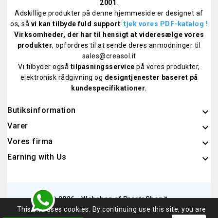
2001
.
Adskillige produkter på denne hjemmeside er designet af
os, så
vi kan tilbyde fuld support
:
tjek vores PDF-katalog
!
Virksomheder, der har til hensigt at videresælge vores
produkter
, opfordres til at sende deres anmodninger til
sales@creasol.it
Vi tilbyder også
tilpasningsservice
på vores produkter,
elektronisk rådgivning og
designtjenester baseret på
kundespecifikationer
.
Butiksinformation
keyboard_arrow_down
Varer

Vores firma

Earning with Us

© 2026 - Webshop af PrestaShop™
This site uses cookies. By continuing use this site, you are