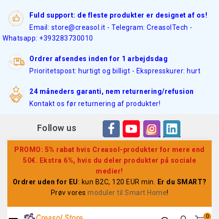
Fuld support: de fleste produkter er designet af os!
Email: store@creasol.it - Telegram: CreasolTech -
Whatsapp: +393283730010
Ordrer afsendes inden for 1 arbejdsdag
Prioritetspost: hurtigt og billigt - Ekspresskurer: hurt
24 måneders garanti, nem returnering/refusion
Kontakt os før returnering af produkter!
Follow us
PROMO: 5% rabat hvis Creasol-produkter for mere end
50€. Ekstra 6%, hvis du deler produkter på sociale
medier!
Ordrer uden for EU
: kun B2C, 120 EUR min.
Er du SMART?
Prøv vores
moduler til Smart Home
!
0