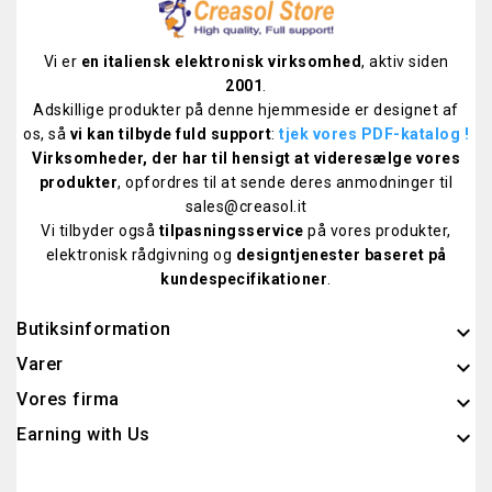
Vi er
en italiensk elektronisk virksomhed
, aktiv siden
2001
.
Adskillige produkter på denne hjemmeside er designet af
os, så
vi kan tilbyde fuld support
:
tjek vores PDF-katalog
!
Virksomheder, der har til hensigt at videresælge vores
produkter
, opfordres til at sende deres anmodninger til
sales@creasol.it
Vi tilbyder også
tilpasningsservice
på vores produkter,
elektronisk rådgivning og
designtjenester baseret på
kundespecifikationer
.
Butiksinformation
keyboard_arrow_down
Varer

Vores firma

Earning with Us
