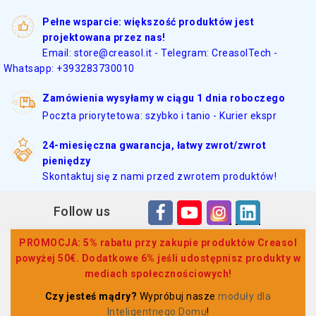
Pełne wsparcie: większość produktów jest
projektowana przez nas!
Email: store@creasol.it - Telegram: CreasolTech -
Whatsapp: +393283730010
Zamówienia wysyłamy w ciągu 1 dnia roboczego
Poczta priorytetowa: szybko i tanio - Kurier ekspr
24-miesięczna gwarancja, łatwy zwrot/zwrot
pieniędzy
Skontaktuj się z nami przed zwrotem produktów!
Follow us
PROMOCJA: 5% rabatu przy zakupie produktów Creasol
powyżej 50€. Dodatkowe 6% jeśli udostępnisz produkty w
mediach społecznościowych!
Czy jesteś mądry?
Wypróbuj nasze
moduły dla
Inteligentnego Domu
!