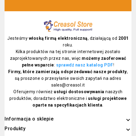
Jesteśmy
włoską firmą elektroniczną
, działającą od
2001
roku.
Kilka produktów na tej stronie internetowej zostało
zaprojektowanych przez nas, więc
możemy zaoferować
pełne wsparcie
:
sprawdź nasz katalog PDF
!
Firmy, które zamierzają odsprzedawać nasze produkty
,
są proszone o przesyłanie swoich zapytań na adres
sales@creasol.it
Oferujemy również
usługi dostosowywania
naszych
produktów, doradztwo elektroniczne i
usługi projektowe
oparte na specyfikacjach klienta
.
Informacja o sklepie
keyboard_arrow_down
Produkty
