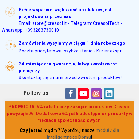
Pełne wsparcie: większość produktów jest
projektowana przez nas!
Email: store@creasol.it - Telegram: CreasolTech -
Whatsapp: +393283730010
Zamówienia wysyłamy w ciągu 1 dnia roboczego
Poczta priorytetowa: szybko i tanio - Kurier ekspr
24-miesięczna gwarancja, łatwy zwrot/zwrot
pieniędzy
Skontaktuj się z nami przed zwrotem produktów!
Follow us
PROMOCJA: 5% rabatu przy zakupie produktów Creasol
powyżej 50€. Dodatkowe 6% jeśli udostępnisz produkty w
mediach społecznościowych!
Czy jesteś mądry?
Wypróbuj nasze
moduły dla
Inteligentnego Domu
!