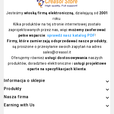
Jesteśmy
włoską firmą elektroniczną
, działającą od
2001
roku.
Kilka produktów na tej stronie internetowej zostało
zaprojektowanych przez nas, więc
możemy zaoferować
pełne wsparcie
:
sprawdź nasz katalog PDF
!
Firmy, które zamierzają odsprzedawać nasze produkty
,
są proszone o przesyłanie swoich zapytań na adres
sales@creasol.it
Oferujemy również
usługi dostosowywania
naszych
produktów, doradztwo elektroniczne i
usługi projektowe
oparte na specyfikacjach klienta
.
Informacja o sklepie
keyboard_arrow_down
Produkty

Nasza firma

Earning with Us
