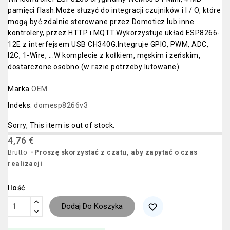
pamięci flash.Może służyć do integracji czujników i I / O, które
mogą być zdalnie sterowane przez Domoticz lub inne
kontrolery, przez HTTP i MQTT.Wykorzystuje układ ESP8266-
12E z interfejsem USB CH340G.Integruje GPIO, PWM, ADC,
I2C, 1-Wire, ...W komplecie z kołkiem, męskim i żeńskim,
dostarczone osobno (w razie potrzeby lutowane)
Marka
OEM
Indeks:
domesp8266v3
Sorry, This item is out of stock.
4,76 €
Brutto
Proszę skorzystać z czatu, aby zapytać o czas
realizacji
Ilość
Dodaj Do Koszyka
favorite_border