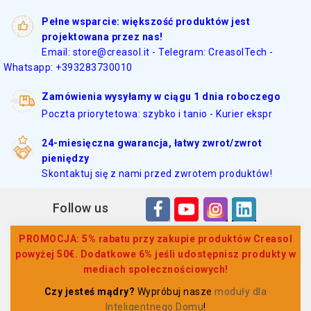
Pełne wsparcie: większość produktów jest
projektowana przez nas!
Email: store@creasol.it - Telegram: CreasolTech -
Whatsapp: +393283730010
Zamówienia wysyłamy w ciągu 1 dnia roboczego
Poczta priorytetowa: szybko i tanio - Kurier ekspr
24-miesięczna gwarancja, łatwy zwrot/zwrot
pieniędzy
Skontaktuj się z nami przed zwrotem produktów!
Follow us
PROMOCJA: 5% rabatu przy zakupie produktów Creasol
powyżej 50€. Dodatkowe 6% jeśli udostępnisz produkty w
mediach społecznościowych!
Czy jesteś mądry?
Wypróbuj nasze
moduły dla
Inteligentnego Domu
!