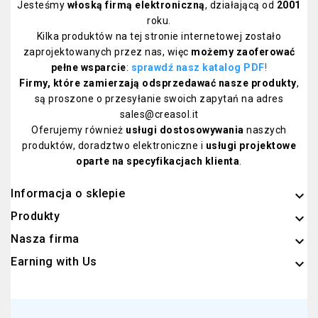
Jesteśmy
włoską firmą elektroniczną
, działającą od
2001
roku.
Kilka produktów na tej stronie internetowej zostało
zaprojektowanych przez nas, więc
możemy zaoferować
pełne wsparcie
:
sprawdź nasz katalog PDF
!
Firmy, które zamierzają odsprzedawać nasze produkty
,
są proszone o przesyłanie swoich zapytań na adres
sales@creasol.it
Oferujemy również
usługi dostosowywania
naszych
produktów, doradztwo elektroniczne i
usługi projektowe
oparte na specyfikacjach klienta
.
Informacja o sklepie
keyboard_arrow_down
Produkty

Nasza firma

Earning with Us
