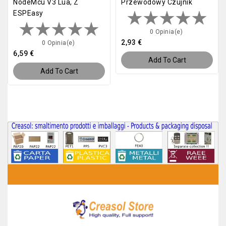
NodeMcu V3 Lua, Z
Przewodowy Czujnik
ESPEasy
0 Opinia(e)
2,93 €
0 Opinia(e)
6,59 €
Add To Cart
Add To Cart