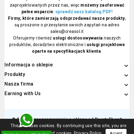
zaprojektowanych przez nas, więc
możemy zaoferować
pełne wsparcie
:
sprawdź nasz katalog PDF
!
Firmy, które zamierzają odsprzedawać nasze produkty
,
są proszone o przesyłanie swoich zapytań na adres
sales@creasol.it
Oferujemy również
usługi dostosowywania
naszych
produktów, doradztwo elektroniczne i
usługi projektowe
oparte na specyfikacjach klienta
.
Informacja o sklepie
keyboard_arrow_down
Produkty

Nasza firma

Earning with Us

© 2026 - Oprogramowanie e-sklepu od PrestaShop™
This site uses cookies. By continuing use this site, you are
agreeing to our use of cookies.
Privacy Policy
Accept