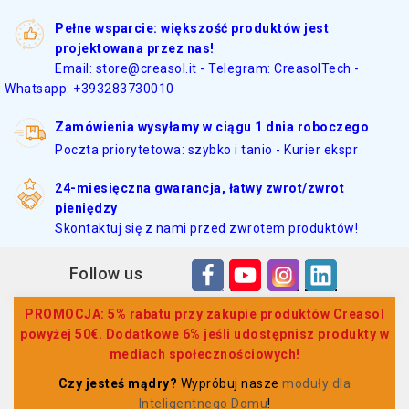
Pełne wsparcie: większość produktów jest
projektowana przez nas!
Email: store@creasol.it - Telegram: CreasolTech -
Whatsapp: +393283730010
Zamówienia wysyłamy w ciągu 1 dnia roboczego
Poczta priorytetowa: szybko i tanio - Kurier ekspr
24-miesięczna gwarancja, łatwy zwrot/zwrot
pieniędzy
Skontaktuj się z nami przed zwrotem produktów!
Follow us
PROMOCJA: 5% rabatu przy zakupie produktów Creasol
powyżej 50€. Dodatkowe 6% jeśli udostępnisz produkty w
mediach społecznościowych!
Czy jesteś mądry?
Wypróbuj nasze
moduły dla
Inteligentnego Domu
!