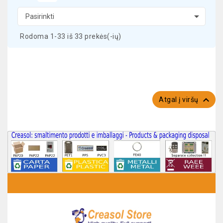

Pasirinkti
Rodoma 1-33 iš 33 prekės(-ių)

Atgal į viršų