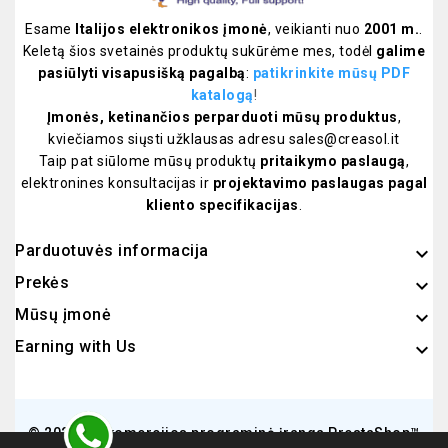
Esame
Italijos elektronikos įmonė
, veikianti nuo
2001 m.
.
Keletą šios svetainės produktų sukūrėme mes, todėl
galime
pasiūlyti visapusišką pagalbą
:
patikrinkite mūsų PDF
katalogą
!
Įmonės, ketinančios perparduoti mūsų produktus
,
kviečiamos siųsti užklausas adresu sales@creasol.it
Taip pat siūlome mūsų produktų
pritaikymo paslaugą
,
elektronines konsultacijas ir
projektavimo paslaugas pagal
kliento specifikacijas
.
Parduotuvės informacija
keyboard_arrow_down
Prekės

Mūsų įmonė

Earning with Us

© 2026 - E-komercijos programinė įranga PrestaShop™