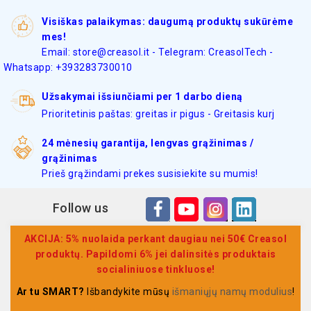
Visiškas palaikymas: daugumą produktų sukūrėme
mes!
Email: store@creasol.it - Telegram: CreasolTech -
Whatsapp: +393283730010
Užsakymai išsiunčiami per 1 darbo dieną
Prioritetinis paštas: greitas ir pigus - Greitasis kurj
24 mėnesių garantija, lengvas grąžinimas /
grąžinimas
Prieš grąžindami prekes susisiekite su mumis!
Follow us
AKCIJA: 5% nuolaida perkant daugiau nei 50€ Creasol
produktų. Papildomi 6% jei dalinsitės produktais
socialiniuose tinkluose!
Ar tu SMART?
Išbandykite mūsų
išmaniųjų namų modulius
!