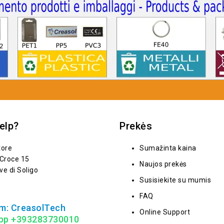
elp?
Prekės
tore
Sumažinta kaina
 Croce 15
Naujos prekės
ve di Soligo
Susisiekite su mumis
FAQ
m: CreasolTech
Online Support
pp +393283730010