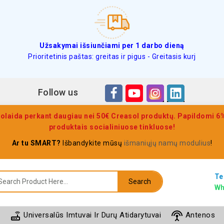
Užsakymai išsiunčiami per 1 darbo dieną
Prioritetinis paštas: greitas ir pigus - Greitasis kurj
Follow us
olaida perkant daugiau nei 50€ Creasol produktų. Papildomi 6% 
produktais socialiniuose tinkluose!
Ar tu SMART?
Išbandykite mūsų
išmaniųjų namų modulius
!
Te
Search
Wh
router
settings_input_antenna
Universalūs Imtuvai Ir Durų Atidarytuvai
Antenos