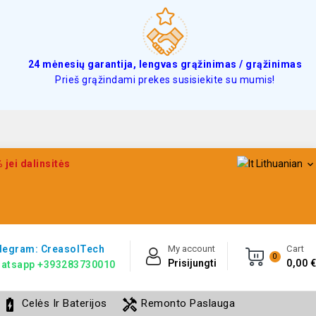
24 mėnesių garantija, lengvas grąžinimas / grąžinimas
Prieš grąžindami prekes susisiekite su mumis!
jei dalinsitės
Lithuanian

legram: CreasolTech
My account
Cart
0
Prisijungti
0,00 €
atsapp +393283730010
battery_charging_full
handyman
Celės Ir Baterijos
Remonto Paslauga