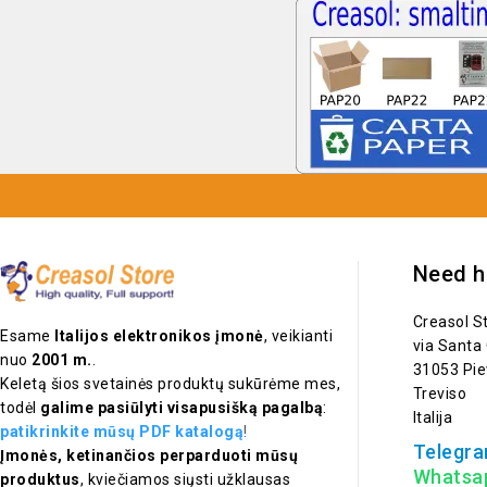
Need h
Creasol S
Esame
Italijos elektronikos įmonė
, veikianti
via Santa
nuo
2001 m.
.
31053 Pie
Keletą šios svetainės produktų sukūrėme mes,
Treviso
todėl
galime pasiūlyti visapusišką pagalbą
:
Italija
patikrinkite mūsų PDF katalogą
!
Telegra
Įmonės, ketinančios perparduoti mūsų
Whatsa
produktus
, kviečiamos siųsti užklausas