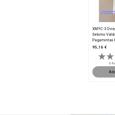
XMYC-3 Dviej
Sekimo Valdik
Pagamintas K
95,16 €
0 R
Add