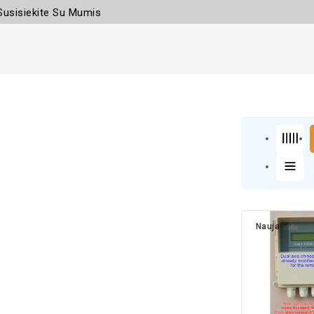
Susisiekite Su Mumis
Nauja