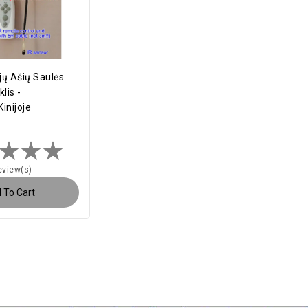
ų Ašių Saulės
lis -
inijoje
eview(s)
 To Cart