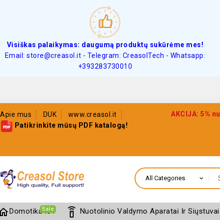
Visiškas palaikymas: daugumą produktų sukūrėme mes!
Email: store@creasol.it - Telegram: CreasolTech - Whatsapp:
+393283730010
AKCIJA: 5% nu
Apie mus
DUK
www.creasol.it
Patikrinkite mūsų PDF katalogą!
Sale
home
settings_remote
Domotika IoT
Nuotolinio Valdymo Aparatai Ir Siųstuvai