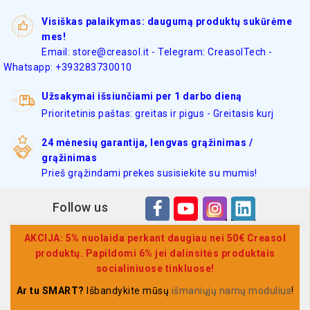
Visiškas palaikymas: daugumą produktų sukūrėme
mes!
Email: store@creasol.it - Telegram: CreasolTech -
Whatsapp: +393283730010
Užsakymai išsiunčiami per 1 darbo dieną
Prioritetinis paštas: greitas ir pigus - Greitasis kurj
24 mėnesių garantija, lengvas grąžinimas /
grąžinimas
Prieš grąžindami prekes susisiekite su mumis!
Follow us
AKCIJA: 5% nuolaida perkant daugiau nei 50€ Creasol
produktų. Papildomi 6% jei dalinsitės produktais
socialiniuose tinkluose!
Ar tu SMART?
Išbandykite mūsų
išmaniųjų namų modulius
!