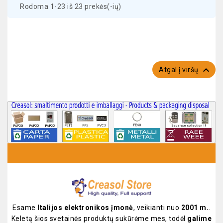
Rodoma 1-23 iš 23 prekės(-ių)

Atgal į viršų
Esame
Italijos elektronikos įmonė
, veikianti nuo
2001 m.
.
Keletą šios svetainės produktų sukūrėme mes, todėl
galime