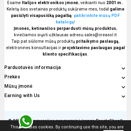
Esame
Italijos elektronikos įmonė
, veikianti nuo
2001 m.
.
Keletą šios svetainės produktų sukūrėme mes, todėl
galime
pasiūlyti visapusišką pagalbą
:
patikrinkite mūsų PDF
katalogą
!
Įmonės, ketinančios perparduoti mūsų produktus
,
kviečiamos siųsti užklausas adresu sales@creasol.it
Taip pat siūlome mūsų produktų
pritaikymo paslaugą
,
elektronines konsultacijas ir
projektavimo paslaugas pagal
kliento specifikacijas
.
Parduotuvės informacija
keyboard_arrow_down
Prekės

Mūsų įmonė

Earning with Us

© 2026 - E-komercijos programinė įranga PrestaShop™
This site uses cookies. By continuing use this site, you are