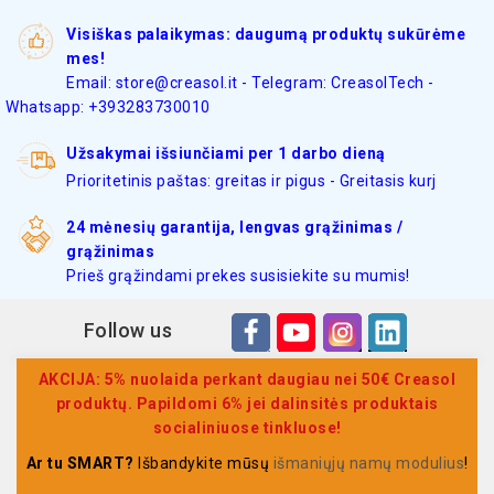
Visiškas palaikymas: daugumą produktų sukūrėme
mes!
Email: store@creasol.it - Telegram: CreasolTech -
Whatsapp: +393283730010
Užsakymai išsiunčiami per 1 darbo dieną
Prioritetinis paštas: greitas ir pigus - Greitasis kurj
24 mėnesių garantija, lengvas grąžinimas /
grąžinimas
Prieš grąžindami prekes susisiekite su mumis!
Follow us
AKCIJA: 5% nuolaida perkant daugiau nei 50€ Creasol
produktų. Papildomi 6% jei dalinsitės produktais
socialiniuose tinkluose!
Ar tu SMART?
Išbandykite mūsų
išmaniųjų namų modulius
!