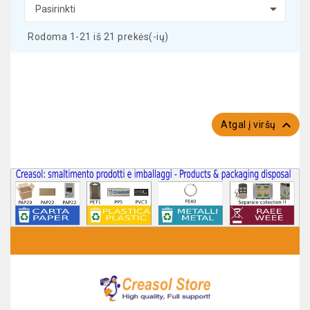

Pasirinkti
Rodoma 1-21 iš 21 prekės(-ių)

Atgal į viršų