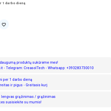
r 1 darbo dieną
favorite_border
: daugumą produktų sukūrėme mes!
.it - Telegram: CreasolTech - Whatsapp: +393283730010
i per 1 darbo dieną
reitas ir pigus - Greitasis kurj
, lengvas grąžinimas / grąžinimas
kes susisiekite su mumis!