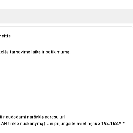
eitis
.
telės tarnavimo laiką ir patikimumą.
gti naudodami naršyklę adresu url
LAN tinklo nuskaitymą). Jei prijungsite avietinę
nuo 192.168.*.*