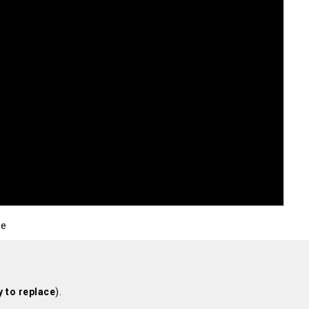
be
y to replace
).