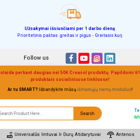
Užsakymai išsiunčiami per 1 darbo dieną
Prioritetinis paštas: greitas ir pigus - Greitasis kurj
Follow us
olaida perkant daugiau nei 50€ Creasol produktų. Papildomi 6% 
produktais socialiniuose tinkluose!
Ar tu SMART?
Išbandykite mūsų
išmaniųjų namų modulius
!
Te
Search
Wh
router
settings_input_antenna
Universalūs Imtuvai Ir Durų Atidarytuvai
Antenos