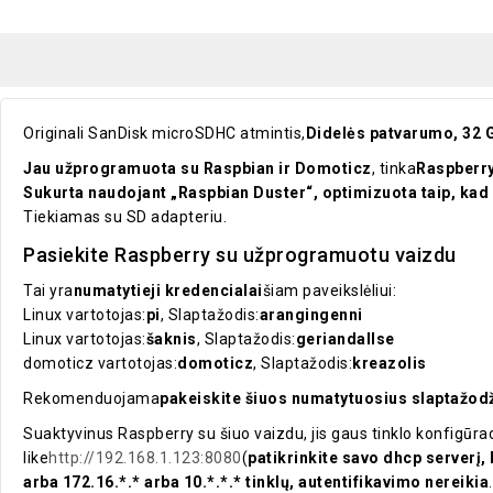
Originali SanDisk microSDHC atmintis,
Didelės patvarumo, 32 
Jau užprogramuota su Raspbian ir Domoticz
, tinka
Raspberry
Sukurta naudojant „Raspbian Duster“, optimizuota taip, kad 
Tiekiamas su SD adapteriu.
Pasiekite Raspberry su užprogramuotu vaizdu
Tai yra
numatytieji kredencialai
šiam paveikslėliui:
Linux vartotojas:
pi
, Slaptažodis:
arangingenni
Linux vartotojas:
šaknis
, Slaptažodis:
geriandallse
domoticz vartotojas:
domoticz
, Slaptažodis:
kreazolis
Rekomenduojama
pakeiskite šiuos numatytuosius slaptažodž
Suaktyvinus Raspberry su šiuo vaizdu, jis gaus tinklo konfigūraci
like
http://192.168.1.123:8080
(
patikrinkite savo dhcp serverį,
arba 172.16.*.* arba 10.*.*.* tinklų, autentifikavimo nereikia
.