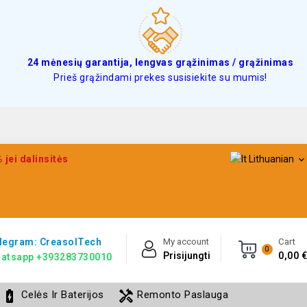
24 mėnesių garantija, lengvas grąžinimas / grąžinimas
Prieš grąžindami prekes susisiekite su mumis!
jei dalinsitės
Lithuanian

legram: CreasolTech
My account
Cart
0
Prisijungti
0,00 €
atsapp +393283730010
battery_charging_full
handyman
Celės Ir Baterijos
Remonto Paslauga