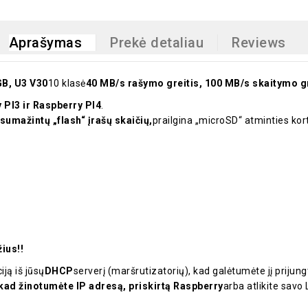
Aprašymas
Prekė detaliau
Reviews
GB, U3 V30
10 klasė
40 MB/s rašymo greitis, 100 MB/s skaitymo gr
 PI3 ir Raspberry PI4
.
sumažintų „flash“ įrašų skaičių,
prailgina „microSD“ atminties kor
ius!!
ją iš jūsų
DHCP
serverį (maršrutizatorių), kad galėtumėte jį prijun
 kad žinotumėte IP adresą, priskirtą Raspberry
arba atlikite savo 