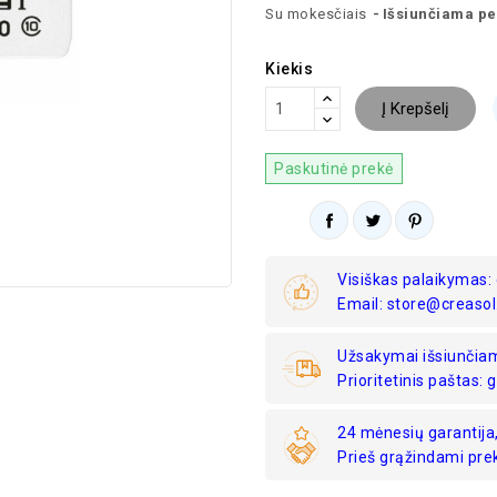
Su mokesčiais
Išsiunčiama pe
Kiekis
Į Krepšelį
Paskutinė prekė
Visiškas palaikymas
Email: store@creasol
Užsakymai išsiunčiam
Prioritetinis paštas: g
24 mėnesių garantija
Prieš grąžindami pre