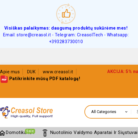
Visiškas palaikymas: daugumą produktų sukūrėme mes!
Email: store@creasol.it - Telegram: CreasolTech - Whatsapp:
+393283730010
AKCIJA: 5% nu
Apie mus
DUK
www.creasol.it
Patikrinkite mūsų PDF katalogą!
Sale
home
settings_remote
Domotika IoT
Nuotolinio Valdymo Aparatai Ir Siųstuvai