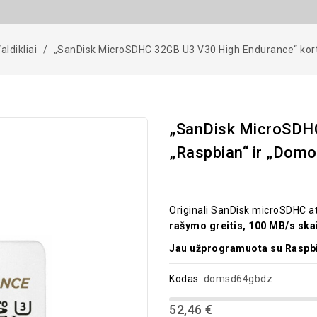
aldikliai
„SanDisk MicroSDHC 32GB U3 V30 High Endurance“ korte
„SanDisk MicroSDHC
„Raspbian“ ir „Domo
Originali SanDisk microSDHC at
rašymo greitis, 100 MB/s ska
Jau užprogramuota su Raspbi
Kodas:
domsd64gbdz
52,46 €