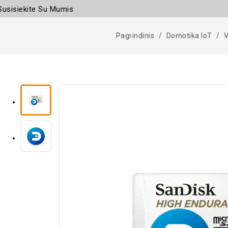
Susisiekite Su Mumis
Pagrindinis
Domotika IoT
V