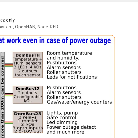
icz
only
istant
,
OpenHAB
,
Node-RED