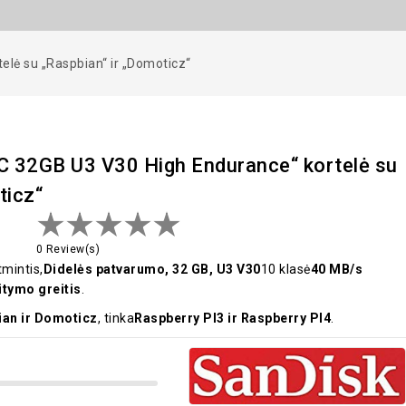
lė su „Raspbian“ ir „Domoticz“
 32GB U3 V30 High Endurance“ kortelė su
ticz“
0 Review(s)
mintis,
Didelės patvarumo, 32 GB, U3 V30
10 klasė
40 MB/s
itymo greitis
.
an ir Domoticz
, tinka
Raspberry PI3 ir Raspberry PI4
.