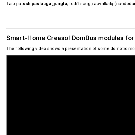
Taip pat
ssh paslauga įjungta
, todėl saugų apvalkalą (naudodami 
Smart-Home Creasol DomBus modules for 
The following video shows a presentation of some domotic mod