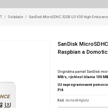
oT
Ovládače
SanDisk MicroSDHC 32GB U3 V30 High Endurance
SanDisk MicroSDHC 
Raspbian a Domotic
Originálna pamäť SanDisk mic
MB/s, rýchlosť čítania 100 M
Už naprogramované pomocou
PI4
.
Kód:
domsd64gbdz