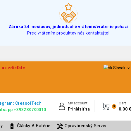
Záruka 24 mesiacov, jednoduché vrátenie/vrátenie peňazí
Pred vrátením produktov nás kontaktujte!
 ak zdieľate
Slovak

egram: CreasolTech
My account
Cart
0
Prihlásiť sa
0,00 €
tsapp +393283730010
battery_charging_full
handyman
ny
Články A Batérie
Opravárenský Servis