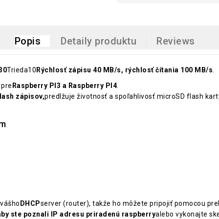
Popis
Detaily produktu
Reviews
30
Trieda10
Rýchlosť zápisu 40 MB/s, rýchlosť čítania 100 MB/s
.
 pre
Raspberry PI3 a Raspberry PI4
.
lash zápisov,
predlžuje životnosť a spoľahlivosť microSD flash kart
om
 vášho
DHCP
server (router), takže ho môžete pripojiť pomocou pr
aby ste poznali IP adresu priradenú raspberry
alebo vykonajte ske