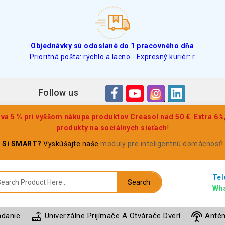
Objednávky sú odoslané do 1 pracovného dňa
Prioritná pošta: rýchlo a lacno - Expresný kuriér: r
Follow us
a 5 % pri vyššom nákupe produktov Creasol nad 50 €. Extra 6%,
produkty na sociálnych sieťach
!
Si SMART?
Vyskúšajte naše
moduly pre inteligentnú domácnosť
!
Tel
Search
Wha
router
settings_input_antenna
ádanie
Univerzálne Prijímače A Otvárače Dverí
Anté