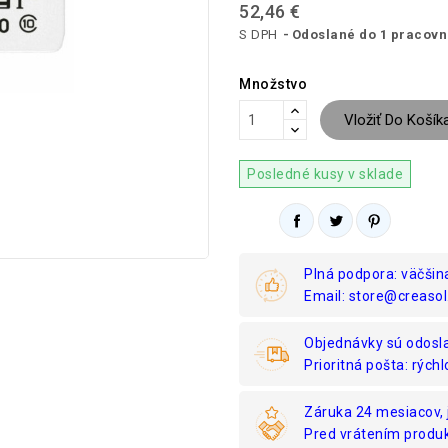
52,46 €
S DPH
Odoslané do 1 pracov
Množstvo
Vložiť Do Košík
Posledné kusy v sklade
Plná podpora: väčšin
Email: store@creasol
Objednávky sú odosl
Prioritná pošta: rýchl
Záruka 24 mesiacov, 
Pred vrátením produk