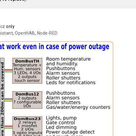
icz
only
istant
,
OpenHAB
,
Node-RED