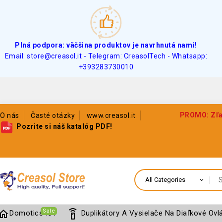
Plná podpora: väčšina produktov je navrhnutá nami!
Email: store@creasol.it - Telegram: CreasolTech - Whatsapp:
+393283730010
PROMO: Zľav
O nás
Časté otázky
www.creasol.it
Pozrite si náš katalóg PDF!
Sale
home
settings_remote
Domotics IoT
Duplikátory A Vysielače Na Diaľkové Ovl