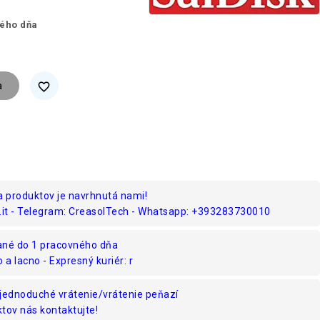
ného dňa
a
favorite_border
a produktov je navrhnutá nami!
.it - Telegram: CreasolTech - Whatsapp: +393283730010
ané do 1 pracovného dňa
o a lacno - Expresný kuriér: r
jednoduché vrátenie/vrátenie peňazí
tov nás kontaktujte!