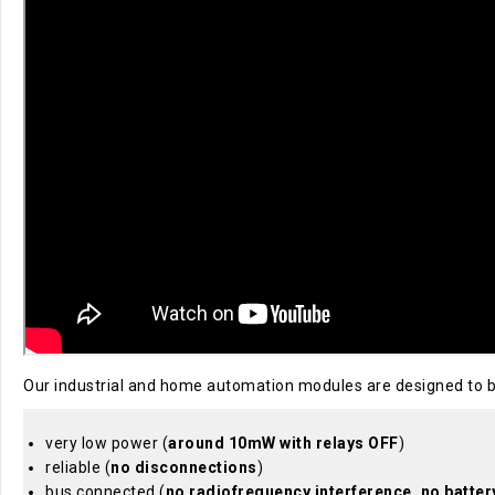
Our industrial and home automation modules are designed to 
very low power (
around 10mW with relays OFF
)
reliable (
no disconnections
)
bus connected (
no radiofrequency interference, no batter