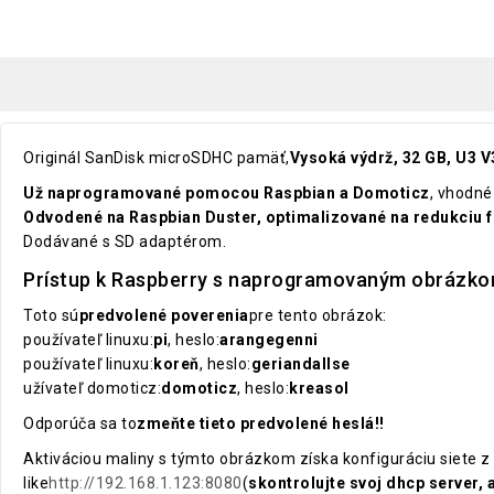
Originál SanDisk microSDHC pamäť,
Vysoká výdrž, 32 GB, U3 V
Už naprogramované pomocou Raspbian a Domoticz
, vhodné
Odvodené na Raspbian Duster, optimalizované na redukciu f
Dodávané s SD adaptérom.
Prístup k Raspberry s naprogramovaným obrázk
Toto sú
predvolené poverenia
pre tento obrázok:
používateľ linuxu:
pi
, heslo:
arangegenni
používateľ linuxu:
koreň
, heslo:
geriandallse
užívateľ domoticz:
domoticz
, heslo:
kreasol
Odporúča sa to
zmeňte tieto predvolené heslá!!
Aktiváciou maliny s týmto obrázkom získa konfiguráciu siete z
like
http://192.168.1.123:8080
(
skontrolujte svoj dhcp server, 