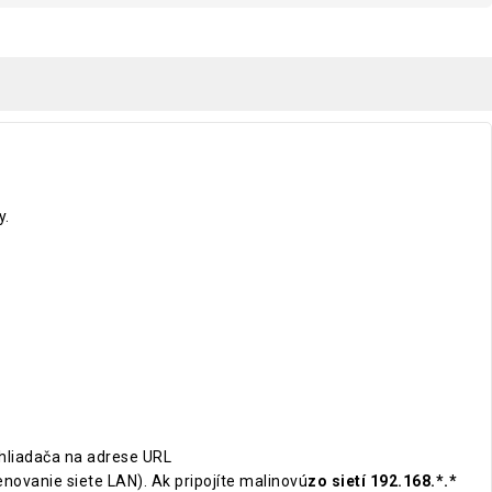
y.
ehliadača na adrese URL
novanie siete LAN). Ak pripojíte malinovú
zo sietí 192.168.*.*