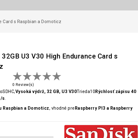
 Card s Raspbian a Domoticz
32GB U3 V30 High Endurance Card s
z
0 Review(s)
roSDHC,
Vysoká výdrž, 32 GB, U3 V30
Trieda10
Rýchlosť zápisu 40
B/s
.
 Raspbian a Domoticz
, vhodné pre
Raspberry PI3 a Raspberry