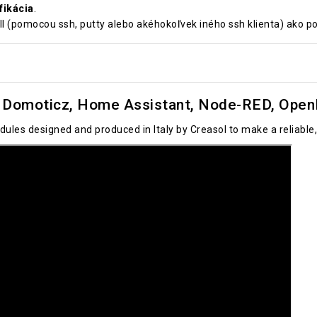
fikácia
.
 (pomocou ssh, putty alebo akéhokoľvek iného ssh klienta) ako pou
Domoticz, Home Assistant, Node-RED, OpenH
ules designed and produced in Italy by Creasol to make a reliab