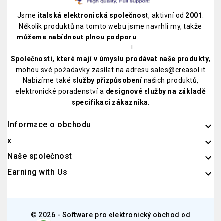
Jsme
italská elektronická společnost
, aktivní od
2001
.
Několik produktů na tomto webu jsme navrhli my, takže
můžeme nabídnout plnou podporu
:
prohlédněte si náš
katalog PDF
!
Společnosti, které mají v úmyslu prodávat naše produkty
,
mohou své požadavky zasílat na adresu sales@creasol.it
Nabízíme také
služby přizpůsobení
našich produktů,
elektronické poradenství a
designové služby na základě
specifikací zákazníka
.
Informace o obchodu
keyboard_arrow_down
x

Naše společnost

Earning with Us

© 2026 - Software pro elektronický obchod od