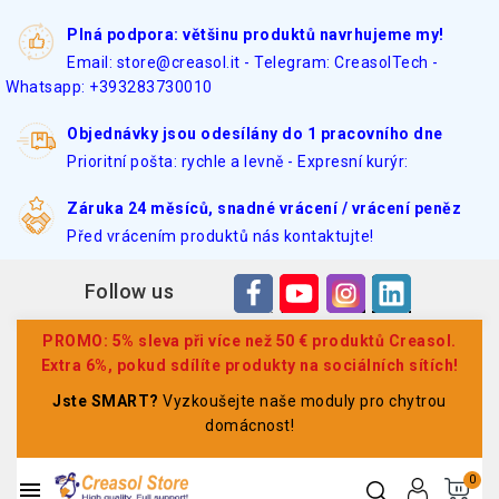
Plná podpora: většinu produktů navrhujeme my!
Email: store@creasol.it - Telegram: CreasolTech -
Whatsapp: +393283730010
Objednávky jsou odesílány do 1 pracovního dne
Prioritní pošta: rychle a levně - Expresní kurýr:
Záruka 24 měsíců, snadné vrácení / vrácení peněz
Před vrácením produktů nás kontaktujte!
Follow us
PROMO: 5% sleva při více než 50 € produktů Creasol.
Extra 6%, pokud sdílíte produkty na sociálních sítích!
Jste SMART?
Vyzkoušejte naše moduly pro chytrou
domácnost!
0
