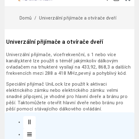
Domů
Univerzální přijímače a otvírače dveří
Univerzální přijímače a otvírače dveří
Univerzální přijímače, vícefrekvenční
, s 1 nebo více
kanály,
které lze použít s téměř jakýmkoliv dálkovým
ovladačem na trhu
které vysílají na 433,92, 868,3 a dalších
frekvencích mezi 288 a 418 MHz,
pevný a pohyblivý kód
.
Speciální přijímač UniLock lze použít k aktivaci
elektrického zámku nebo elektrického zámku
: velmi
snadné připojení, je vhodné pro hlavní dveře a bránu pro
pěší. Takto
můžete otevřít hlavní dveře nebo bránu pro
pěší pomocí stávajícího dálkového ovládání
.