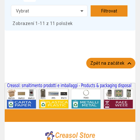

Vybrat
Filtrovat
Zobrazení 1-11 z 11 položek

Zpět na začátek