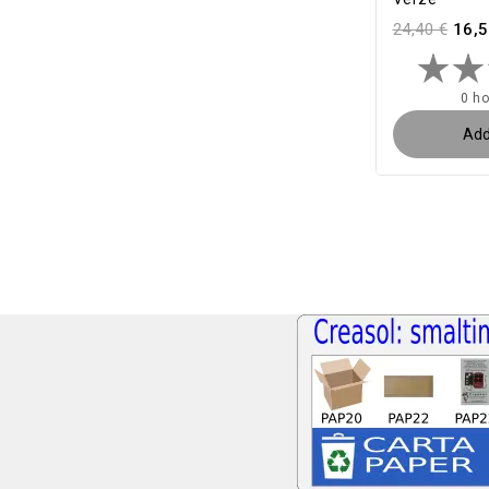
24,40 €
16,5
0 h
Add