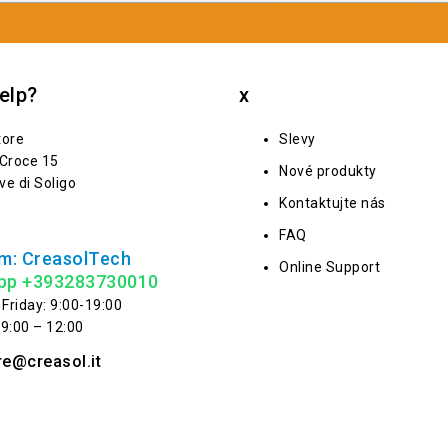
elp?
x
tore
Slevy
 Croce 15
Nové produkty
ve di Soligo
Kontaktujte nás
FAQ
m: CreasolTech
Online Support
pp +393283730010
Friday: 9:00-19:00
 9:00 – 12:00
re@creasol.it