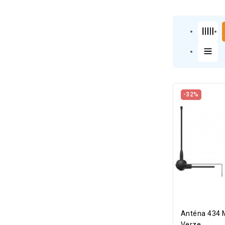
-32%
Anténa 434 
Verze