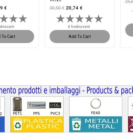
25,
9 €
30,50 €
20,74 €
odnocení
0 hodnocení
 To Cart
Add To Cart