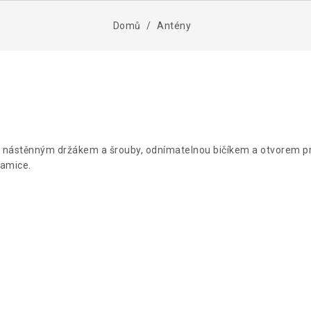
Domů
Antény
nástěnným držákem a šrouby, odnímatelnou bičíkem a otvorem pr
samice.