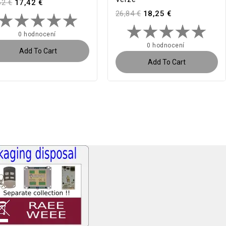
62 €
17,42 €
26,84 €
18,25 €
0 hodnocení
0 hodnocení
Add To Cart
Add To Cart