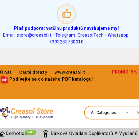
Plná podpora: většinu produktů navrhujeme my!
Email: store@creasol.it - Telegram: CreasolTech - Whatsapp:
+393283730010
PROMO: 5% sl
O nás
Časté dotazy
www.creasol.it
Podívejte se do našeho PDF katalogu!
Sale
home
settings_remote
Domotics IoT
Dálkové Ovládání Duplikátorů A Vysílačů