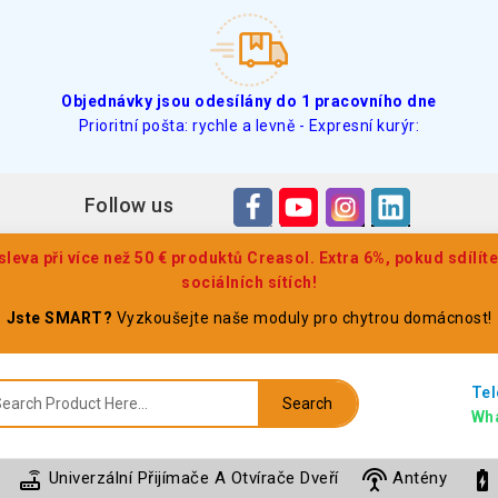
Objednávky jsou odesílány do 1 pracovního dne
Prioritní pošta: rychle a levně - Expresní kurýr:
Follow us
eva při více než 50 € produktů Creasol. Extra 6%, pokud sdílít
sociálních sítích!
Jste SMART?
Vyzkoušejte naše moduly pro chytrou domácnost!
Tel
Search
Wh
router
settings_input_antenna
battery_charging_full
Univerzální Přijímače A Otvírače Dveří
Antény