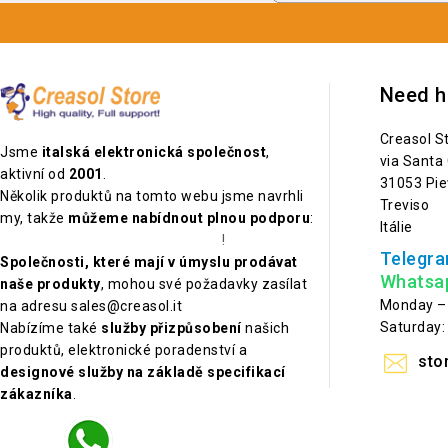
Need h
Creasol S
Jsme
italská elektronická společnost
,
via Santa
aktivní od
2001
.
31053 Pie
Několik produktů na tomto webu jsme navrhli
Treviso
my, takže
můžeme nabídnout plnou podporu
:
Itálie
prohlédněte si náš katalog PDF
!
Telegra
Společnosti, které mají v úmyslu prodávat
Whatsa
naše produkty
, mohou své požadavky zasílat
Monday – 
na adresu sales@creasol.it
Saturday:
Nabízíme také
služby přizpůsobení
našich
produktů, elektronické poradenství a
sto
designové služby na základě specifikací
zákazníka
.