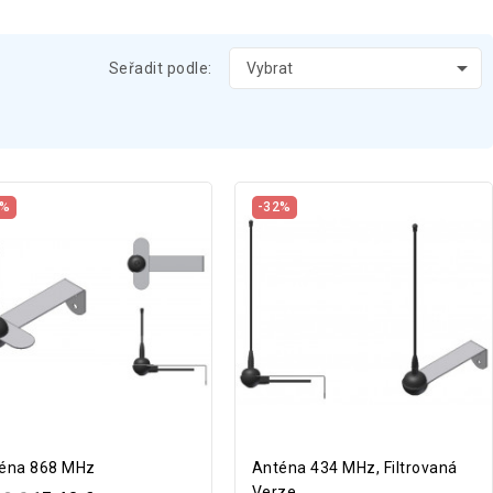

Seřadit podle:
Vybrat
2%
-32%
éna 868 MHz
Anténa 434 MHz, Filtrovaná
Verze