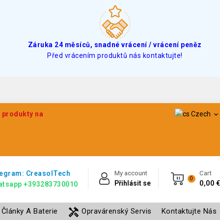
Záruka 24 měsíců, snadné vrácení / vrácení peněz
Před vrácením produktů nás kontaktujte!
e produkty na
Czech

egram: CreasolTech
My account
Cart
0
Přihlásit se
0,00 €
atsapp +393283730010
handyman
Články A Baterie
Opravárenský Servis
Kontaktujte Nás