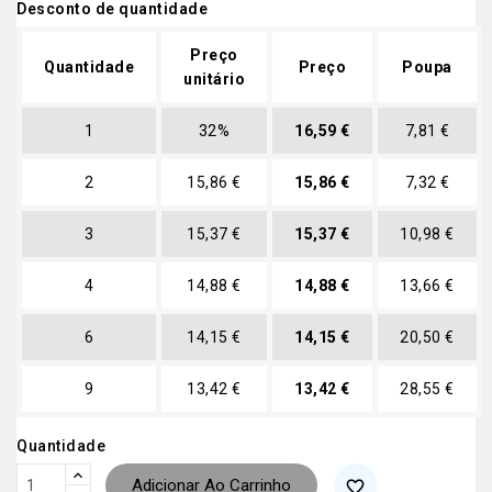
Desconto de quantidade
Preço
Quantidade
Preço
Poupa
unitário
1
32%
16,59 €
7,81 €
2
15,86 €
15,86 €
7,32 €
3
15,37 €
15,37 €
10,98 €
4
14,88 €
14,88 €
13,66 €
6
14,15 €
14,15 €
20,50 €
9
13,42 €
13,42 €
28,55 €
Quantidade
Adicionar Ao Carrinho
favorite_border