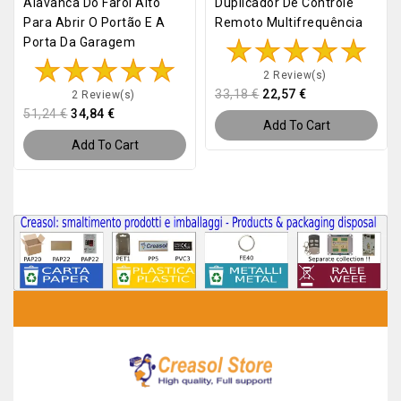
Alavanca Do Farol Alto
Duplicador De Controle
Para Abrir O Portão E A
Remoto Multifrequência
Porta Da Garagem
2 Review(s)
33,18 €
22,57 €
2 Review(s)
51,24 €
34,84 €
Add To Cart
Add To Cart