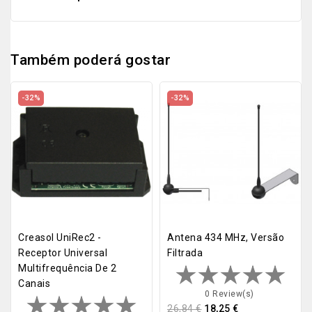
Também poderá gostar
-32%
-32%
Creasol UniRec2 -
Antena 434 MHz, Versão
Receptor Universal
Filtrada
Multifrequência De 2
Canais
0 Review(s)
26,84 €
18,25 €