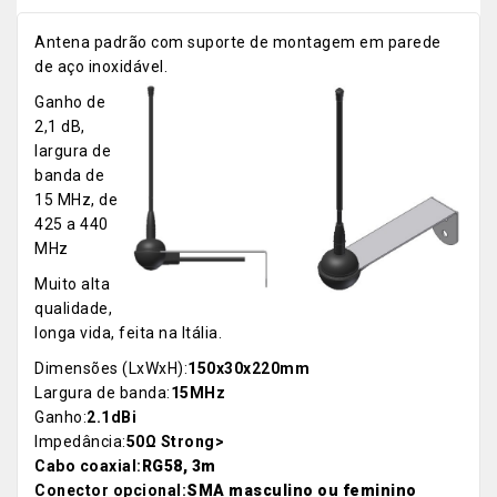
Antena padrão com suporte de montagem em parede
de aço inoxidável.
Ganho de
2,1 dB,
largura de
banda de
15 MHz, de
425 a 440
MHz
Muito alta
qualidade,
longa vida, feita na Itália.
Dimensões (LxWxH):
150x30x220mm
Largura de banda:
15MHz
Ganho:
2.1dBi
Impedância:
50Ω Strong>
Cabo coaxial:
RG58, 3m
Conector opcional:
SMA masculino ou feminino