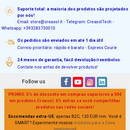
Suporte total: a maioria dos produtos são projetados
por nós!
Email: store@creasol.it - Telegram: CreasolTech -
Whatsapp: +393283730010
Os pedidos são enviados em até 1 dia útil
Correio prioritário: rápido e barato - Express Courie
24 meses de garantia, fácil devolução/reembolso
Contate-nos antes de devolver produtos!
Follow us
PROMO: 5% de desconto em compras superiores a 50€
em produtos Creasol. 6% extras se você compartilhar
produtos nas redes sociais!
Encomendas extra-UE
: apenas B2C, 120 EUR min. Você é
SMART? Experimente nossos
módulos para a Casa
Inteligente
!