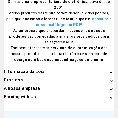
Somos
uma empresa italiana de eletrónica
, ativa desde
2001
.
Vários produtos deste site foram desenvolvidos por nós,
pelo que
podemos oferecer-lhe total suporte
:
consulte o
nosso catálogo em PDF!
As empresas que pretendam revender os nossos
produtos
são convidadas a enviar os seus pedidos para
sales@creasol.it
Também oferecemos
serviços de customização
dos
nossos produtos, consultoria eletrónica e
serviços de
design com base nas especificações do cliente
.
Informação da Loja
keyboard_arrow_down
Produtos

A nossa empresa

Earning with Us
