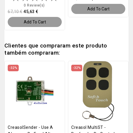
0 Review(s)
Add To Cart
67,10 €
45,63 €
Add To Cart
Clientes que compraram este produto
também compraram:
-32%
-32%
CreasolSender - Use A
Creasol MultiST -