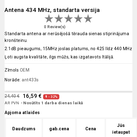
Antena 434 MHz, standarta versija
0 Review(s)
Standarta antena ar nerūsējošā tērauda sienas stiprinājuma
kronšteinu.
2.1dB pieaugums, 15MHz joslas platums, no 425 līdz 440 MHz
Ļoti augsta kvalitāte, ilgs mūžs, kas izgatavots Itālijā.
Zīmols
OEM
Norāde:
ant433s
16,59 €
24,40 €
- 32%

AR PVN
Nosūtīts 1 darba dienas laikā
Apjoma atlaides
Jūs
Daudzums
gab.cena
Cena
ietaupat