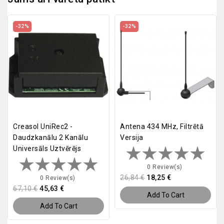
-32%
-32%
Creasol UniRec2 -
Antena 434 MHz, Filtrētā
Daudzkanālu 2 Kanālu
Versija
Universāls Uztvērējs
0 Review(s)
26,84 €
18,25 €
0 Review(s)
67,10 €
45,63 €
Add To Cart
Add To Cart