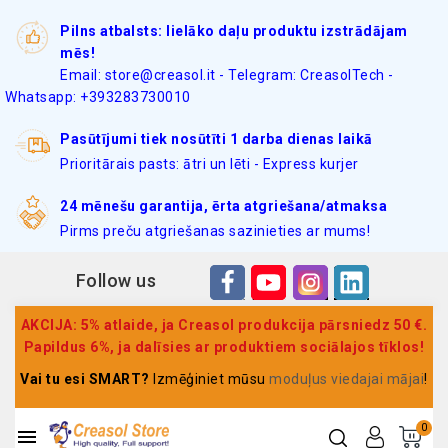
Pilns atbalsts: lielāko daļu produktu izstrādājam
mēs!
Email: store@creasol.it - Telegram: CreasolTech -
Whatsapp: +393283730010
Pasūtījumi tiek nosūtīti 1 darba dienas laikā
Prioritārais pasts: ātri un lēti - Express kurjer
24 mēnešu garantija, ērta atgriešana/atmaksa
Pirms preču atgriešanas sazinieties ar mums!
Follow us
AKCIJA: 5% atlaide, ja Creasol produkcija pārsniedz 50 €.
Papildus 6%, ja dalīsies ar produktiem sociālajos tīklos!
Vai tu esi SMART?
Izmēģiniet mūsu
moduļus viedajai mājai
!
0
