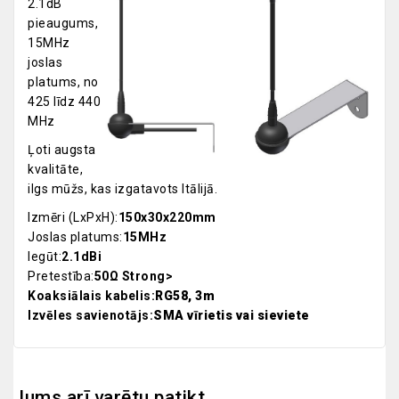
2.1dB
pieaugums,
15MHz
joslas
platums, no
425 līdz 440
MHz
Ļoti augsta
kvalitāte,
ilgs mūžs, kas izgatavots Itālijā.
Izmēri (LxPxH):
150x30x220mm
Joslas platums:
15MHz
Iegūt:
2.1dBi
Pretestība:
50Ω Strong>
Koaksiālais kabelis:
RG58, 3m
Izvēles savienotājs:
SMA vīrietis vai sieviete
Jums arī varētu patikt