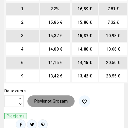
1
32%
16,59 €
7,81 €
2
15,86 €
15,86 €
7,32 €
3
15,37 €
15,37 €
10,98 €
4
14,88 €
14,88 €
13,66 €
6
14,15 €
14,15 €
20,50 €
9
13,42 €
13,42 €
28,55 €
Daudzums
Pievienot Grozam
favorite_border
Pieejams