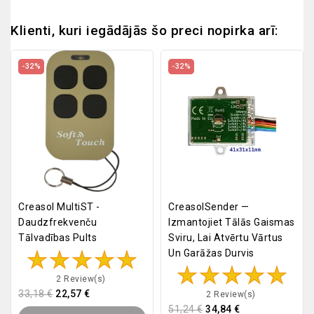
Klienti, kuri iegādājās šo preci nopirka arī:
-32%
-32%
Creasol MultiST -
CreasolSender —
Daudzfrekvenču
Izmantojiet Tālās Gaismas
Tālvadības Pults
Sviru, Lai Atvērtu Vārtus
Un Garāžas Durvis
2 Review(s)
33,18 €
22,57 €
2 Review(s)
51,24 €
34,84 €