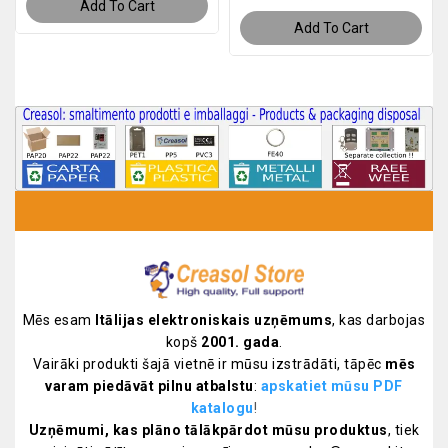
Add To Cart
Add To Cart
Mēs esam
Itālijas elektroniskais uzņēmums
, kas darbojas
kopš
2001. gada
.
Vairāki produkti šajā vietnē ir mūsu izstrādāti, tāpēc
mēs
varam piedāvāt pilnu atbalstu
:
apskatiet mūsu PDF
katalogu
!
Uzņēmumi, kas plāno tālākpārdot mūsu produktus
, tiek