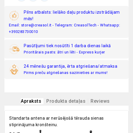
Pilns atbalsts: lielāko daļu produktu izstrādājam
mēs!
Email: store@creasol.it - Telegram: CreasolTech - Whatsapp:
+393283730010
Pasūtījumi tiek nosūtīti 1 darba dienas laikā
Prioritārais pasts: ātri un lēti - Express kurjer
24 mēnešu garantija, ērta atgriešana/atmaksa
Pirms preču atgriešanas sazinieties ar mums!
Apraksts
Produkta detaļas
Reviews
Standarta antena ar nerūsējošā tērauda sienas
stiprinājuma kronšteinu.