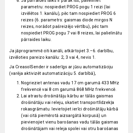
Ja pārraides laiks ir pārāk īss, palieliniet
parametru: nospiediet PROG pogu 1 reizi (lai
izvēlētos 1. kanālu), pēc tam nospiediet PROG 6
reizes (6. parametrs: gaismas diode mirgos N
reizes, norādot pašreizējo vērtību), pēc tam
nospiediet PROG pogu 7 vai 8 reizes, lai palielinātu
pārraides laiku.
Ja jāprogrammē citi kanāli, atkārtojiet 3.–6. darbību,
izvēloties pareizo kanālu: 2, 3 vai 4, nevis 1.
Ja CreasolSender ir saderīgs ar jūsu automatizāciju
(varēja aktivizēt automatizāciju 5. darbībā),
Nogrieziet antenas vadu 17 cm garumā 433 MHz
frekvencē vai 8 cm garumā 868 MHz frekvencē.
Lai atrastu drošinātāju kārbu ar tālās gaismas
drošinātāju vai releju, skatiet transportlīdzekļa
rokasgrāmatu. Ievietojiet ierīci drošinātāju kārbā
(vai citā piemērotā aizsargātā korpusā) un
pievienojiet vienu barošanas vadu tālās gaismas
drošinātājam vai releja spolei vai otru barošanas