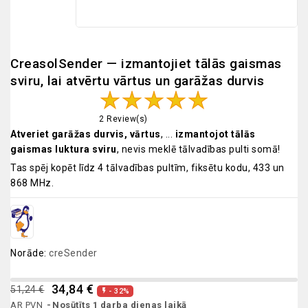
CreasolSender — izmantojiet tālās gaismas
sviru, lai atvērtu vārtus un garāžas durvis
2 Review(s)
Atveriet garāžas durvis, vārtus
, ...
izmantojot tālās
gaismas luktura sviru
, nevis meklē tālvadības pulti somā!
Tas spēj kopēt līdz 4 tālvadības pultīm, fiksētu kodu, 433 un
868 MHz.
Norāde:
creSender
34,84 €
51,24 €
- 32%

AR PVN
Nosūtīts 1 darba dienas laikā