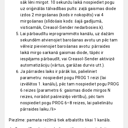
sāk lēni mirgot. 10 sekunžu laikā nospiediet pogu
uz oriģinālās tālvadības pults: zaļā gaismas diode
izdos 2 mirgošanas (kods ir nokopēts) vai 4
mirgošanas (slīdošais kods: šajā gadījumā,
visticamāk, Creasol-Sender nedarbosies.k).
Lai pārbaudītu ieprogrammēto kanālu, uz dažām
sekundēm atvienojiet barošanas avotu un pēc tam
vēlreiz pievienojiet barošanas avotu: pārraides
laikā mirgo sarkanā gaismas diode, tāpēc ir
iespējams pārbaudīt, vai Creasol-Sender aktivizē
automatizāciju (vārtus, garāžas durvis utt.).
Ja pārraides laiks ir pārāk īss, palieliniet
parametru: nospiediet pogu PROG 1 reizi (lai
izvēlētos 1. kanālu), pēc tam nospiediet pogu PROG
6 reizes (parametrs 6: gaismas diode mirgos N
reizes, norādot pašreizējo vērtību), pēc tam
nospiediet pogu PROG 6÷8 reizes, lai palielinātu
pārraides laiku./li>
Piezīme: pamata režīmā tiek atbalstīts tikai 1 kanāls.