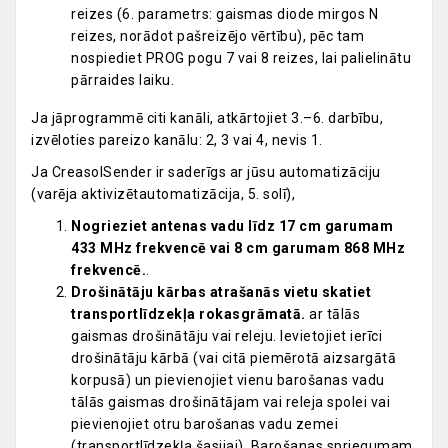
reizes (6. parametrs: gaismas diode mirgos N
reizes, norādot pašreizējo vērtību), pēc tam
nospiediet PROG pogu 7 vai 8 reizes, lai palielinātu
pārraides laiku.
Ja jāprogrammē citi kanāli, atkārtojiet 3.–6. darbību,
izvēloties pareizo kanālu: 2, 3 vai 4, nevis 1.
Ja CreasolSender ir saderīgs ar jūsu automatizāciju
(varēja aktivizētautomatizācija, 5. solī),
Nogrieziet antenas vadu līdz 17 cm garumam
433 MHz frekvencē vai 8 cm garumam 868 MHz
frekvencē.
.
Drošinātāju kārbas atrašanās vietu skatiet
transportlīdzekļa rokasgrāmatā.
ar tālās
gaismas drošinātāju vai releju. Ievietojiet ierīci
drošinātāju kārbā (vai citā piemērotā aizsargātā
korpusā) un pievienojiet vienu barošanas vadu
tālās gaismas drošinātājam vai releja spolei vai
pievienojiet otru barošanas vadu zemei
(transportlīdzekļa šasijai). Barošanas spriegumam