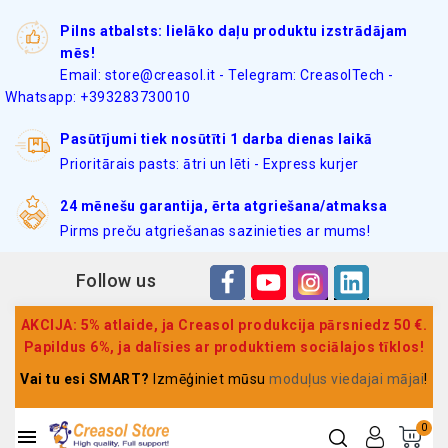
Pilns atbalsts: lielāko daļu produktu izstrādājam
mēs!
Email: store@creasol.it - Telegram: CreasolTech -
Whatsapp: +393283730010
Pasūtījumi tiek nosūtīti 1 darba dienas laikā
Prioritārais pasts: ātri un lēti - Express kurjer
24 mēnešu garantija, ērta atgriešana/atmaksa
Pirms preču atgriešanas sazinieties ar mums!
Follow us
AKCIJA: 5% atlaide, ja Creasol produkcija pārsniedz 50 €.
Papildus 6%, ja dalīsies ar produktiem sociālajos tīklos!
Vai tu esi SMART?
Izmēģiniet mūsu
moduļus viedajai mājai
!
0
