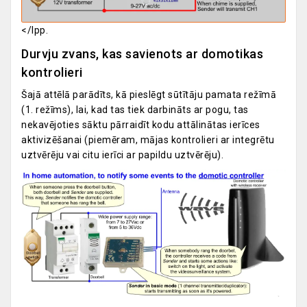
</lpp.
Durvju zvans, kas savienots ar domotikas
kontrolieri
Šajā attēlā parādīts, kā pieslēgt sūtītāju pamata režīmā
(1. režīms), lai, kad tas tiek darbināts ar pogu, tas
nekavējoties sāktu pārraidīt kodu attālinātas ierīces
aktivizēšanai (piemēram, mājas kontrolieri ar integrētu
uztvērēju vai citu ierīci ar papildu uztvērēju).