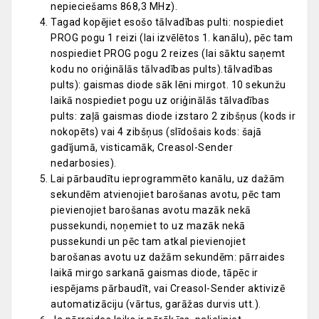
nepieciešams 868,3 MHz).
Tagad kopējiet esošo tālvadības pulti: nospiediet
PROG pogu 1 reizi (lai izvēlētos 1. kanālu), pēc tam
nospiediet PROG pogu 2 reizes (lai sāktu saņemt
kodu no oriģinālās tālvadības pults).tālvadības
pults): gaismas diode sāk lēni mirgot. 10 sekunžu
laikā nospiediet pogu uz oriģinālās tālvadības
pults: zaļā gaismas diode izstaro 2 zibšņus (kods ir
nokopēts) vai 4 zibšņus (slīdošais kods: šajā
gadījumā, visticamāk, Creasol-Sender
nedarbosies).
Lai pārbaudītu ieprogrammēto kanālu, uz dažām
sekundēm atvienojiet barošanas avotu, pēc tam
pievienojiet barošanas avotu mazāk nekā
pussekundi, noņemiet to uz mazāk nekā
pussekundi un pēc tam atkal pievienojiet
barošanas avotu uz dažām sekundēm: pārraides
laikā mirgo sarkanā gaismas diode, tāpēc ir
iespējams pārbaudīt, vai Creasol-Sender aktivizē
automatizāciju (vārtus, garāžas durvis utt.).