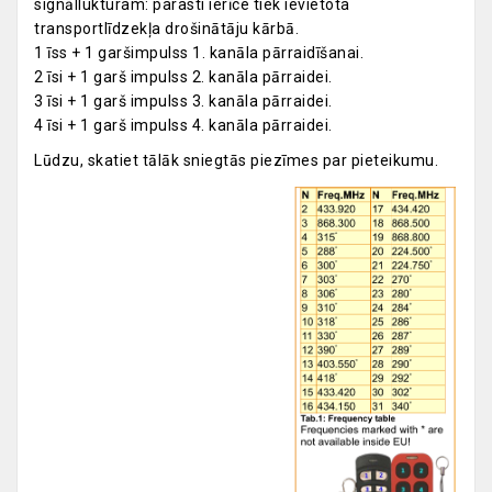
signāllukturam: parasti ierīce tiek ievietota
transportlīdzekļa drošinātāju kārbā.
1 īss + 1 garšimpulss 1. kanāla pārraidīšanai.
2 īsi + 1 garš impulss 2. kanāla pārraidei.
3 īsi + 1 garš impulss 3. kanāla pārraidei.
4 īsi + 1 garš impulss 4. kanāla pārraidei.
Lūdzu, skatiet tālāk sniegtās piezīmes par pieteikumu.