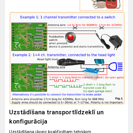
Uzstādīšana transportlīdzeklī un
konfigurācija
Uzstādīšana jāveic kvalificētam tehniķim.