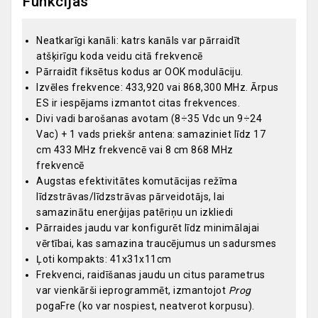
Funkcijas
Neatkarīgi kanāli: katrs kanāls var pārraidīt
atšķirīgu koda veidu citā frekvencē
Pārraidīt fiksētus kodus ar OOK modulāciju.
Izvēles frekvence: 433,920 vai 868,300 MHz. Ārpus
ES ir iespējams izmantot citas frekvences.
Divi vadi barošanas avotam (8÷35 Vdc un 9÷24
Vac) + 1 vads priekšr antena: samaziniet līdz 17
cm 433 MHz frekvencē vai 8 cm 868 MHz
frekvencē
Augstas efektivitātes komutācijas režīma
līdzstrāvas/līdzstrāvas pārveidotājs, lai
samazinātu enerģijas patēriņu un izkliedi
Pārraides jaudu var konfigurēt līdz minimālajai
vērtībai, kas samazina traucējumus un sadursmes
Ļoti kompakts: 41x31x11cm
Frekvenci, raidīšanas jaudu un citus parametrus
var vienkārši ieprogrammēt, izmantojot
Prog
pogaFre (ko var nospiest, neatverot korpusu).