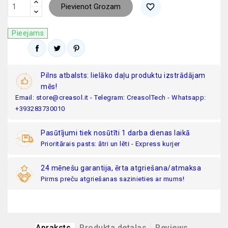
Pievienot Grozam
favorite_border
Pieejams
Pilns atbalsts: lielāko daļu produktu izstrādājam
mēs!
Email: store@creasol.it - Telegram: CreasolTech - Whatsapp:
+393283730010
Pasūtījumi tiek nosūtīti 1 darba dienas laikā
Prioritārais pasts: ātri un lēti - Express kurjer
24 mēnešu garantija, ērta atgriešana/atmaksa
Pirms preču atgriešanas sazinieties ar mums!
Apraksts
Produkta detaļas
Reviews