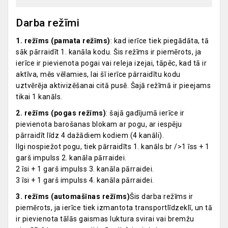
Darba režīmi
1. režīms (pamata režīms)
: kad ierīce tiek piegādāta, tā
sāk pārraidīt 1. kanāla kodu. Šis režīms ir piemērots, ja
ierīce ir pievienota pogai vai releja izejai, tāpēc, kad tā ir
aktīva, mēs vēlamies, lai šī ierīce pārraidītu kodu
uztvērēja aktivizēšanai citā pusē. Šajā režīmā ir pieejams
tikai 1 kanāls.
2. režīms (pogas režīms)
: šajā gadījumā ierīce ir
pievienota barošanas blokam ar pogu, ar iespēju
pārraidīt līdz 4 dažādiem kodiem (4 kanāli).
Ilgi nospiežot pogu, tiek pārraidīts 1. kanāls.br />1 īss + 1
garš impulss 2. kanāla pārraidei.
2 īsi + 1 garš impulss 3. kanāla pārraidei.
3 īsi + 1 garš impulss 4. kanāla pārraidei.
3. režīms (automašīnas režīms)
Šis darba režīms ir
piemērots, ja ierīce tiek izmantota transportlīdzeklī, un tā
ir pievienota tālās gaismas luktura svirai vai bremžu