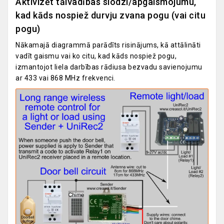
Aktivizēt tālvadības slodzi/apgaismojumu,
kad kāds nospiež durvju zvana pogu (vai citu
pogu)
Nākamajā diagrammā parādīts risinājums, kā attālināti
vadīt gaismu vai ko citu, kad kāds nospiež pogu,
izmantojot liela darbības rādiusa bezvadu savienojumu
ar 433 vai 868 MHz frekvenci.