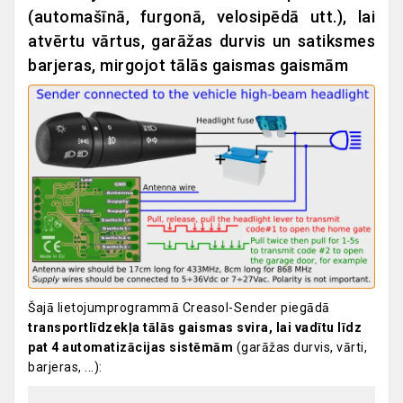
(automašīnā, furgonā, velosipēdā utt.), lai
atvērtu vārtus, garāžas durvis un satiksmes
barjeras, mirgojot tālās gaismas gaismām
Šajā lietojumprogrammā Creasol-Sender piegādā
transportlīdzekļa tālās gaismas svira, lai vadītu līdz
pat 4 automatizācijas sistēmām
(garāžas durvis, vārti,
barjeras, ...):