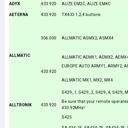
ADYX
433.920
ALIZE EM2C, ALIZE EM4C
AETERNA
433.920
TX433 1,2,4 buttons
306.000
ALLMATIC ASMX2, ASMX4
ALLMATIC
ALLMATIC AEMX1, AEMX2, AEMX
EUROPE AUTO ARMY1, ARMY2, 
433.920
ALLMATIC MX1, MX2, MX4
S429_1, S429_2, S429_4, S429_
Be sure that your remote operates
ALLTRONIK
433.920
433.92MHz!
S425
SA 434-1E, SA434-2E, SA434-3E,