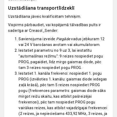
Uzstādīšana transportlīdzeklī
Uzstādīšana jāveic kvalificētam tehniķim.
Vispirms pārbaudiet, vai kopējamā tālvadības pults ir
saderīga ar Creasol_Sender:
Savienojuma izveide
Piegāde
vadus jebkuram 12
vai 24 V barošanas avotam vai akumulatoram.
Iestatiet parametru no 9 uz 3, lai iestatītu
"automašīnas režīmu": 9 reizes nospiediet pogu
PROG, pagaidiet, līdz mirgo gaismas diode, pēc
tam 3 reizes nospiediet pogu PROG.
Iestatiet 1. kanāla frekvenci: nospiediet 1. pogu
PROG (izvēloties 1. kanālu: gaismas diode iedegas
zaļā krāsā), pēc tam 5 reizes nospiediet PROG
pogu (frekvences parametrs: gaismas diode sāks
mirgot reižu skaitu, kas atbilst pašreizējai
frekvencei), pēc tam nospiediet PROG pogu
vairākas reizes, kas atbilst vajadzīgajai frekvencei
(2 reizes, ja nepieciešams 433,92 MHz, 3 reizes, ja