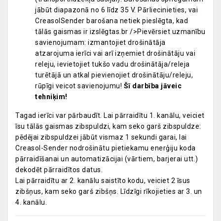
jābūt diapazonā no 6 līdz 35 V. Pārliecinieties, vai
CreasolSender barošana netiek pieslēgta, kad
tālās gaismas ir izslēgtas.br />Pievērsiet uzmanību
savienojumam: izmantojiet drošinātāja
atzarojuma ierīci vai arī izņemiet drošinātāju vai
releju, ievietojiet tukšo vadu drošinātāja/releja
turētājā un atkal pievienojiet drošinātāju/releju,
rūpīgi veicot savienojumu!
Šī darbība jāveic
tehniķim!
Tagad ierīci var pārbaudīt. Lai pārraidītu 1. kanālu, veiciet
īsu tālās gaismas zibspuldzi, kam seko garš zibspuldze:
pēdējai zibspuldzei jābūt vismaz 1 sekundi garai, lai
Creasol-Sender nodrošinātu pietiekamu enerģiju koda
pārraidīšanai un automatizācijai (vārtiem, barjerai utt.)
dekodēt pārraidītos datus.
Lai pārraidītu ar 2. kanālu saistīto kodu, veiciet 2 īsus
zibšņus, kam seko garš zibšņs. Līdzīgi rīkojieties ar 3. un
4. kanālu.