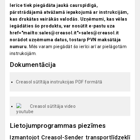
Ierīce tiek piegādāta jaukā caurspīdīgā,
pārstrādājamā atvāžamā iepakojumā ar instrukcijām,
kas drukātas vairākās valodās. Uzņēmumi, kas vēlas
iegādāties šo produktu, var nosūtīt e-pastu uza
href="mailto:sales@creasol.it">sales@creasol.it
norādot uzņēmuma datus, tostarp PVN maksātāja
numuru.
Mēs varam piegādāt šo ierīci arī ar pielāgotām
instrukcijām.
Dokumentācija
Creasol sūtītāja instrukcijas PDF formātā
Creasol sūtītāja video
Lietojumprogrammas piezīmes
Izmantojot Creasol-Sender transportlīdzeklī