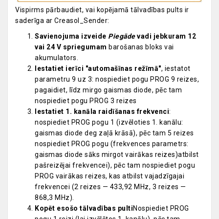
Vispirms pārbaudiet, vai kopējamā tālvadības pults ir
saderīga ar Creasol_Sender:
Savienojuma izveide
Piegāde
vadi jebkuram 12
vai 24 V spriegumam
barošanas bloks vai
akumulators.
Iestatiet ierīci "automašīnas režīmā"
, iestatot
parametru 9 uz 3: nospiediet pogu PROG 9 reizes,
pagaidiet, līdz mirgo gaismas diode, pēc tam
nospiediet pogu PROG 3 reizes
Iestatiet 1. kanāla raidīšanas frekvenci
:
nospiediet PROG pogu 1 (izvēloties 1. kanālu:
gaismas diode deg zaļā krāsā), pēc tam 5 reizes
nospiediet PROG pogu (frekvences parametrs:
gaismas diode sāks mirgot vairākas reizes)atbilst
pašreizējai frekvencei), pēc tam nospiediet pogu
PROG vairākas reizes, kas atbilst vajadzīgajai
frekvencei (2 reizes — 433,92 MHz, 3 reizes —
868,3 MHz).
Kopēt esošo tālvadības pulti
Nospiediet PROG