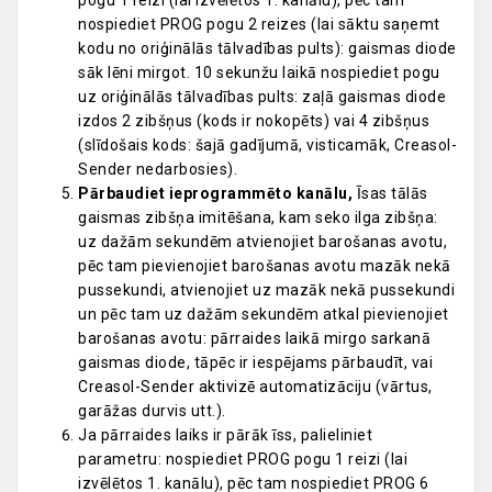
pogu 1 reizi (lai izvēlētos 1. kanālu), pēc tam
nospiediet PROG pogu 2 reizes (lai sāktu saņemt
kodu no oriģinālās tālvadības pults): gaismas diode
sāk lēni mirgot. 10 sekunžu laikā nospiediet pogu
uz oriģinālās tālvadības pults: zaļā gaismas diode
izdos 2 zibšņus (kods ir nokopēts) vai 4 zibšņus
(slīdošais kods: šajā gadījumā, visticamāk, Creasol-
Sender nedarbosies).
Pārbaudiet ieprogrammēto kanālu,
Īsas tālās
gaismas zibšņa imitēšana, kam seko ilga zibšņa:
uz dažām sekundēm atvienojiet barošanas avotu,
pēc tam pievienojiet barošanas avotu mazāk nekā
pussekundi, atvienojiet uz mazāk nekā pussekundi
un pēc tam uz dažām sekundēm atkal pievienojiet
barošanas avotu: pārraides laikā mirgo sarkanā
gaismas diode, tāpēc ir iespējams pārbaudīt, vai
Creasol-Sender aktivizē automatizāciju (vārtus,
garāžas durvis utt.).
Ja pārraides laiks ir pārāk īss, palieliniet
parametru: nospiediet PROG pogu 1 reizi (lai
izvēlētos 1. kanālu), pēc tam nospiediet PROG 6