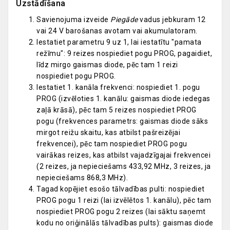
Uzstādīšana
Savienojuma izveide
Piegāde
vadus jebkuram 12
vai 24 V barošanas avotam vai akumulatoram.
Iestatiet parametru 9 uz 1, lai iestatītu "pamata
režīmu": 9 reizes nospiediet pogu PROG, pagaidiet,
līdz mirgo gaismas diode, pēc tam 1 reizi
nospiediet pogu PROG.
Iestatiet 1. kanāla frekvenci: nospiediet 1. pogu
PROG (izvēloties 1. kanālu: gaismas diode iedegas
zaļā krāsā), pēc tam 5 reizes nospiediet PROG
pogu (frekvences parametrs: gaismas diode sāks
mirgot reižu skaitu, kas atbilst pašreizējai
frekvencei), pēc tam nospiediet PROG pogu
vairākas reizes, kas atbilst vajadzīgajai frekvencei
(2 reizes, ja nepieciešams 433,92 MHz, 3 reizes, ja
nepieciešams 868,3 MHz).
Tagad kopējiet esošo tālvadības pulti: nospiediet
PROG pogu 1 reizi (lai izvēlētos 1. kanālu), pēc tam
nospiediet PROG pogu 2 reizes (lai sāktu saņemt
kodu no oriģinālās tālvadības pults): gaismas diode