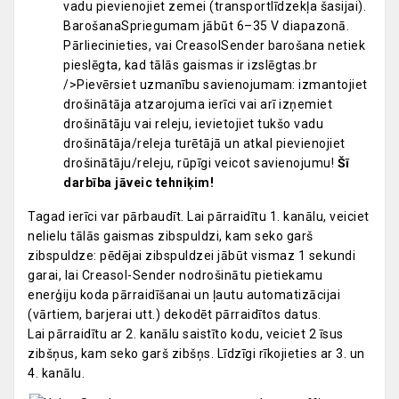
vadu pievienojiet zemei (transportlīdzekļa šasijai).
BarošanaSpriegumam jābūt 6–35 V diapazonā.
Pārliecinieties, vai CreasolSender barošana netiek
pieslēgta, kad tālās gaismas ir izslēgtas.br
/>Pievērsiet uzmanību savienojumam: izmantojiet
drošinātāja atzarojuma ierīci vai arī izņemiet
drošinātāju vai releju, ievietojiet tukšo vadu
drošinātāja/releja turētājā un atkal pievienojiet
drošinātāju/releju, rūpīgi veicot savienojumu!
Šī
darbība jāveic tehniķim!
Tagad ierīci var pārbaudīt. Lai pārraidītu 1. kanālu, veiciet
nelielu tālās gaismas zibspuldzi, kam seko garš
zibspuldze: pēdējai zibspuldzei jābūt vismaz 1 sekundi
garai, lai Creasol-Sender nodrošinātu pietiekamu
enerģiju koda pārraidīšanai un ļautu automatizācijai
(vārtiem, barjerai utt.) dekodēt pārraidītos datus.
Lai pārraidītu ar 2. kanālu saistīto kodu, veiciet 2 īsus
zibšņus, kam seko garš zibšņs. Līdzīgi rīkojieties ar 3. un
4. kanālu.