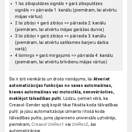
1 īss zibspuldzes signāls + garš zibspuldzes
signāls => pārraida 1. kanālu (piemēram, lai atvērtu
mājas vārtus)
2 īsi zibšņi + garš zibšņs => pārraida 2. kanālu
(piemēram, lai atvērtu mājas garāžas durvis)
3 īsi zibšņi + garš zibšņs => pārraida 3. kanālu
(piemēram, lai atvērtu satiksmes barjeru darba
vietā)
4 īsimirgo + garš mirgojums => pārraida 4. kanālu
(piemēram, lai atvērtu brīvdienu mājas vārtus)
Šis ir ļoti vienkāršs un drošs risinājums, lai
Atveriet
automatizācijas funkcijas no savas automašīnas,
kravas automašīnas vai motocikla, nenovēršoties,
meklējot tālvadības pulti.
Lūdzu, ņemiet vērā, ka
Creasol-Sender spēj kopēt tikai fiksēta koda tālvadības
pulti: ja jūsu automatizācija izmanto ritošā koda
tālvadības pultis, jums jāpievieno universāls uztvērējs,
piemēram,
Creasol UniRec1
vai
UniRec2
, šai
automatizācijai.