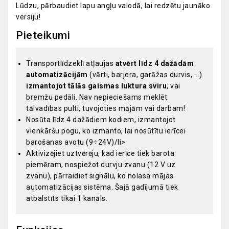
Lūdzu, pārbaudiet lapu angļu valodā, lai redzētu jaunāko
versiju!
Pieteikumi
Transportlīdzeklī atļaujas
atvērt līdz 4 dažādām
automatizācijām
(vārti, barjera, garāžas durvis, ...)
izmantojot tālās gaismas luktura sviru
, vai
bremžu pedāli. Nav nepieciešams meklēt
tālvadības pulti, tuvojoties mājām vai darbam!
Nosūta līdz 4 dažādiem kodiem, izmantojot
vienkāršu pogu, ko izmanto, lai nosūtītu ierīcei
barošanas avotu (9÷24V)/li>
Aktivizējiet uztvērēju, kad ierīce tiek barota:
piemēram, nospiežot durvju zvanu (12 V uz
zvanu), pārraidiet signālu, ko nolasa mājas
automatizācijas sistēma. Šajā gadījumā tiek
atbalstīts tikai 1 kanāls.