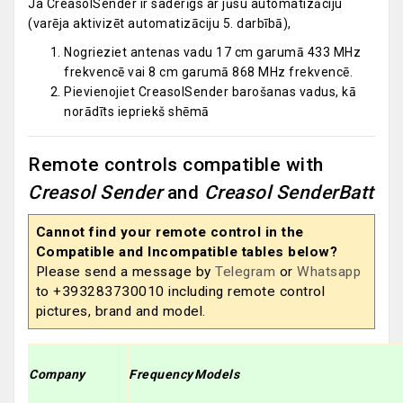
Ja CreasolSender ir saderīgs ar jūsu automatizāciju
(varēja aktivizēt automatizāciju 5. darbībā),
Nogrieziet antenas vadu 17 cm garumā 433 MHz
frekvencē vai 8 cm garumā 868 MHz frekvencē.
Pievienojiet CreasolSender barošanas vadus, kā
norādīts iepriekš shēmā
Remote controls compatible with
Creasol Sender
and
Creasol SenderBatt
Cannot find your remote control in the
Compatible and Incompatible tables below?
Please send a message by
Telegram
or
Whatsapp
to +393283730010 including remote control
pictures, brand and model.
Company
Frequency
Models