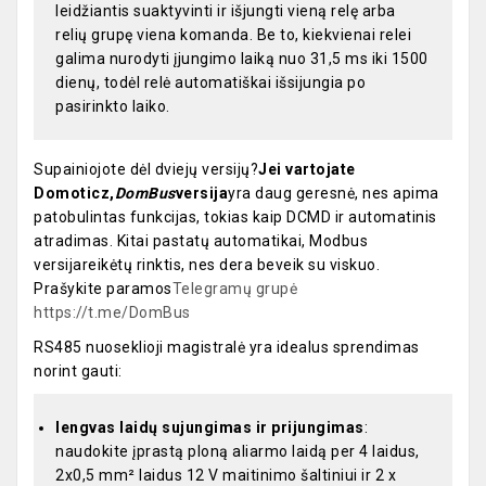
leidžiantis suaktyvinti ir išjungti vieną relę arba
relių grupę viena komanda. Be to, kiekvienai relei
galima nurodyti įjungimo laiką nuo 31,5 ms iki 1500
dienų, todėl relė automatiškai išsijungia po
pasirinkto laiko.
Supainiojote dėl dviejų versijų?
Jei vartojate
Domoticz,
DomBus
versija
yra daug geresnė, nes apima
patobulintas funkcijas, tokias kaip DCMD ir automatinis
atradimas. Kitai pastatų automatikai, Modbus
versijareikėtų rinktis, nes dera beveik su viskuo.
Prašykite paramos
Telegramų grupė
https://t.me/DomBus
RS485 nuoseklioji magistralė yra idealus sprendimas
norint gauti:
lengvas laidų sujungimas ir prijungimas
:
naudokite įprastą ploną aliarmo laidą per 4 laidus,
2x0,5 mm² laidus 12 V maitinimo šaltiniui ir 2 x