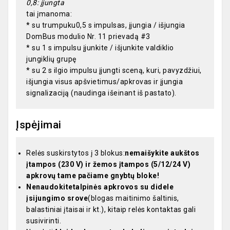
0,8: įjungta
tai įmanoma:
* su trumpuku0,5 s impulsas, įjungia / išjungia
DomBus modulio Nr. 11 prievadą #3
* su 1 s impulsu įjunkite / išjunkite valdiklio
jungiklių grupę
* su 2 s ilgio impulsu įjungti sceną, kuri, pavyzdžiui,
išjungia visus apšvietimus/apkrovas ir įjungia
signalizaciją (naudinga išeinant iš pastato).
Įspėjimai
Relės suskirstytos į 3 blokus:
nemaišykite aukštos
įtampos (230 V) ir žemos įtampos (5/12/24 V)
apkrovų tame pačiame gnybtų bloke!
Nenaudokite
talpinės apkrovos su didele
įsijungimo srove
(blogas maitinimo šaltinis,
balastiniai įtaisai ir kt.), kitaip relės kontaktas gali
susivirinti.