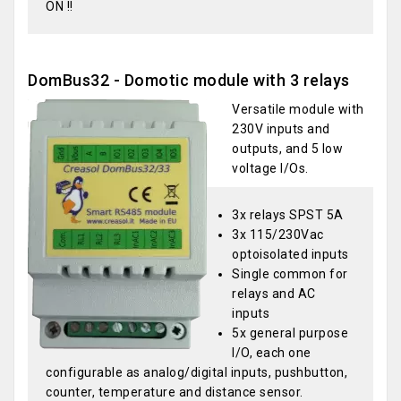
ON !!
DomBus32 - Domotic module with 3 relays
Versatile module with
230V inputs and
outputs, and 5 low
voltage I/Os.
3x relays SPST 5A
3x 115/230Vac
optoisolated inputs
Single common for
relays and AC
inputs
5x general purpose
I/O, each one
configurable as analog/digital inputs, pushbutton,
counter, temperature and distance sensor.