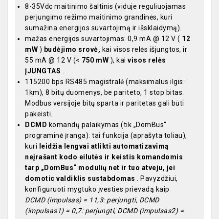
8-35Vdc maitinimo šaltinis (viduje reguliuojamas
perjungimo režimo maitinimo grandinės, kuri
sumažina energijos suvartojimą ir išsklaidymą).
mažas energijos suvartojimas: 0,9 mA @ 12 V (
12
mW
)
budėjimo srovė,
kai visos relės išjungtos, ir
55 mA @ 12 V (<
750 mW
), kai
visos relės
ĮJUNGTAS
.
115200 bps RS485 magistralė (maksimalus ilgis:
1km), 8 bitų duomenys, be pariteto, 1 stop bitas.
Modbus versijoje bitų sparta ir paritetas gali būti
pakeisti.
DCMD
komandų palaikymas (tik „DomBus“
programinė įranga): tai funkcija (aprašyta toliau),
kuri
leidžia lengvai atlikti automatizavimą
neįrašant kodo eilutės ir keistis komandomis
tarp „DomBus“ modulių net ir tuo atveju, jei
domotic valdiklis sustabdomas
. Pavyzdžiui,
konfigūruoti mygtuko įvesties prievadą kaip
DCMD (impulsas) = 11,3: perjungti, DCMD
(impulsas1) = 0,7: perjungti, DCMD (impulsas2) =