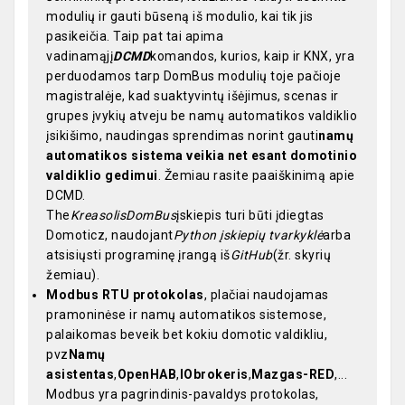
modulių ir gauti būseną iš modulio, kai tik jis
pasikeičia. Taip pat tai apima
vadinamąjį
DCMD
komandos, kurios, kaip ir KNX, yra
perduodamos tarp DomBus modulių toje pačioje
magistralėje, kad suaktyvintų išėjimus, scenas ir
grupes įvykių atveju be namų automatikos valdiklio
įsikišimo, naudingas sprendimas norint gauti
namų
automatikos sistema veikia net esant domotinio
valdiklio gedimui
. Žemiau rasite paaiškinimą apie
DCMD.
The
Kreasolis
DomBus
įskiepis turi būti įdiegtas
Domoticz, naudojant
Python įskiepių tvarkyklė
arba
atsisiųsti programinę įrangą iš
GitHub
(žr. skyrių
žemiau).
Modbus RTU protokolas
, plačiai naudojamas
pramoninėse ir namų automatikos sistemose,
palaikomas beveik bet kokiu domotic valdikliu,
pvz
Namų
asistentas
,
OpenHAB
,
IObrokeris
,
Mazgas-RED
,...
Modbus yra pagrindinis-pavaldys protokolas,