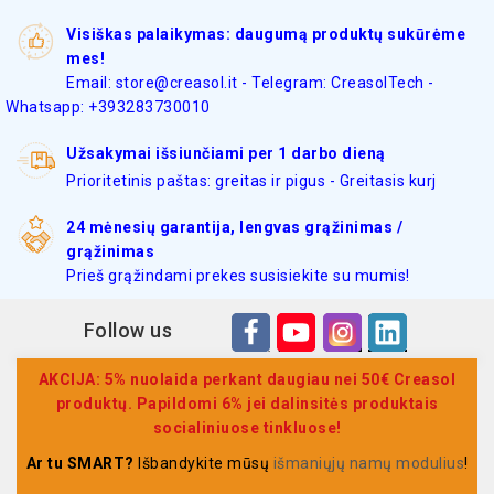
Visiškas palaikymas: daugumą produktų sukūrėme
mes!
Email: store@creasol.it - Telegram: CreasolTech -
Whatsapp: +393283730010
Užsakymai išsiunčiami per 1 darbo dieną
Prioritetinis paštas: greitas ir pigus - Greitasis kurj
24 mėnesių garantija, lengvas grąžinimas /
grąžinimas
Prieš grąžindami prekes susisiekite su mumis!
Follow us
AKCIJA: 5% nuolaida perkant daugiau nei 50€ Creasol
produktų. Papildomi 6% jei dalinsitės produktais
socialiniuose tinkluose!
Ar tu SMART?
Išbandykite mūsų
išmaniųjų namų modulius
!