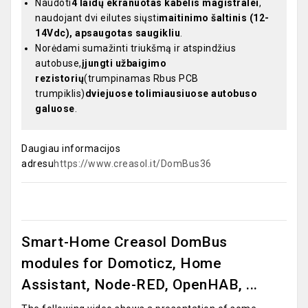
Naudoti
4 laidų ekranuotas kabelis magistralei
,
naudojant dvi eilutes siųsti
maitinimo šaltinis (12-
14Vdc), apsaugotas saugikliu
.
Norėdami sumažinti triukšmą ir atspindžius
autobuse,
įjungti užbaigimo
rezistorių
(trumpinamas Rbus PCB
trumpiklis)
dviejuose tolimiausiuose autobuso
galuose
.
Daugiau informacijos
adresu
https://www.creasol.it/DomBus36
Smart-Home Creasol DomBus
modules for Domoticz, Home
Assistant, Node-RED, OpenHAB, ...