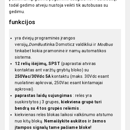
todėl gedimo atveju nustoja veikti tik autobusas su
gedimu.
funkcijos
yra dviejų programinės įrangos
versijų,
DomBus
tinka Domoticz valdikliui ir
Modbus
tinkabet kokia pramoninė ir namų automatikos
sistema.
12 relių išėjimų, SPST
(paprastai atviras
kontaktas ant varžtų gnybtų bloko) su
250Vac/30Vdc 5A
kontaktu (maks. 30Vdc esant
nuolatinei apkrovai, 250Vac esant kintamajai
apkrovai).
paprastas laidų sujungimas
: relės yra
suskirstytos į 3 grupes,
kiekviena grupė turi
bendrą su 4 tos grupės relėmis
.
kiekvienas relės blokas laikosi valkšnumo atstumo
nuo kitų blokų.
Nemaišykite aukštos ir žemos
įtampos signalų tame pačiame bloke!