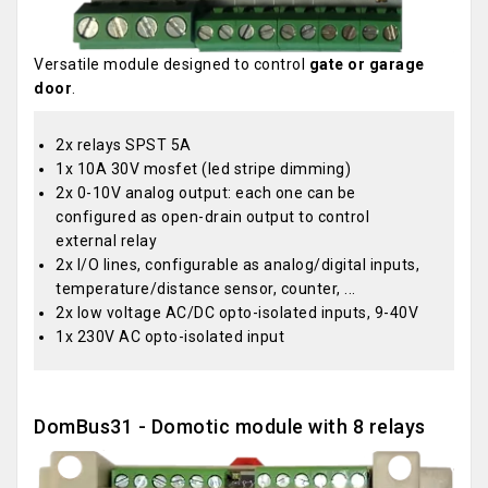
Versatile module designed to control
gate or garage
door
.
2x relays SPST 5A
1x 10A 30V mosfet (led stripe dimming)
2x 0-10V analog output: each one can be
configured as open-drain output to control
external relay
2x I/O lines, configurable as analog/digital inputs,
temperature/distance sensor, counter, ...
2x low voltage AC/DC opto-isolated inputs, 9-40V
1x 230V AC opto-isolated input
DomBus31 - Domotic module with 8 relays