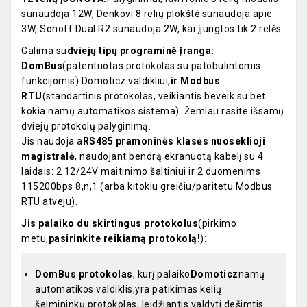
sunaudoja 12W, Denkovi 8 relių plokštė sunaudoja apie
3W, Sonoff Dual R2 sunaudoja 2W, kai įjungtos tik 2 relės.
Galima su
dviejų tipų programinė įranga:
DomBus
(patentuotas protokolas su patobulintomis
funkcijomis) Domoticz valdikliui,
ir Modbus
RTU
(standartinis protokolas, veikiantis beveik su bet
kokia namų automatikos sistema). Žemiau rasite išsamų
dviejų protokolų palyginimą.
Jis naudoja a
RS485 pramoninės klasės nuoseklioji
magistralė
, naudojant bendrą ekranuotą kabelį su 4
laidais: 2 12/24V maitinimo šaltiniui ir 2 duomenims
115200bps 8,n,1 (arba kitokiu greičiu/paritetu Modbus
RTU atveju).
Jis palaiko du skirtingus protokolus
(pirkimo
metu,
pasirinkite reikiamą protokolą!
):
DomBus protokolas
, kurį palaiko
Domoticz
namų
automatikos valdiklis,yra patikimas kelių
šeimininkų protokolas, leidžiantis valdyti dešimtis