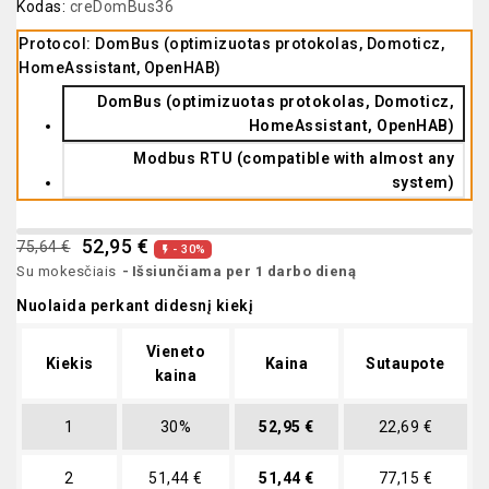
Kodas:
creDomBus36
Protocol: DomBus (optimizuotas protokolas, Domoticz,
HomeAssistant, OpenHAB)
DomBus (optimizuotas protokolas, Domoticz,
HomeAssistant, OpenHAB)
Modbus RTU (compatible with almost any
system)
52,95 €
75,64 €
- 30%

Su mokesčiais
Išsiunčiama per 1 darbo dieną
Nuolaida perkant didesnį kiekį
Vieneto
Kiekis
Kaina
Sutaupote
kaina
1
30%
52,95 €
22,69 €
2
51,44 €
51,44 €
77,15 €