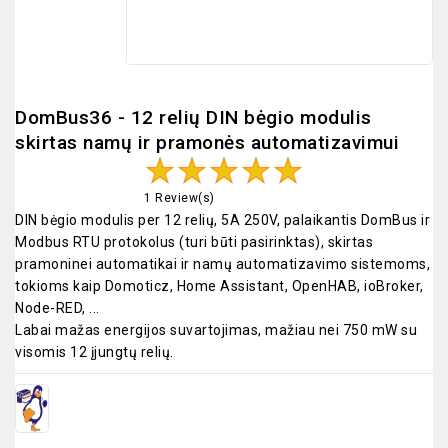
DomBus36 - 12 relių DIN bėgio modulis
skirtas namų ir pramonės automatizavimui
1 Review(s)
DIN bėgio modulis per 12 relių, 5A 250V, palaikantis DomBus ir
Modbus RTU protokolus (turi būti pasirinktas), skirtas
pramoninei automatikai ir namų automatizavimo sistemoms,
tokioms kaip Domoticz, Home Assistant, OpenHAB, ioBroker,
Node-RED, ...
Labai mažas energijos suvartojimas, mažiau nei 750 mW su
visomis 12 įjungtų relių.