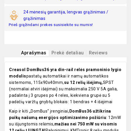
24 mėnesių garantija, lengvas grąžinimas /
grąžinimas
Prieš grąžindami prekes susisiekite su mumis!
Aprašymas
Prekė detaliau
Reviews
Creasol DomBus36 yra din-rail relės pramoninio lygio
modulis
pastatų automatikai ir namų automatikos
sistemoms, 115x90x40mm,
su 12 relių išėjimų,
SPST
(normaliai atviri išėjimai) su maksimalia 250 V 5A galia,
padalinta į 3 grupes po 4 reles, kiekviena grupė su 5
padėčių varžtų gnybtų blokais: 1 bendras + 4 išėjimai
Kaip ir kiti „DomBus“ įrenginiai,
DomBus36 užtikrina
puikų našumą energijos optimizavimo požiūriu
: 12mW
su išjungtomis relėmis,
mažiau nei 750 mW su visomis
12 relių ĮJUNGTA!
Palyginimui, KMTronic 8 relių modulis