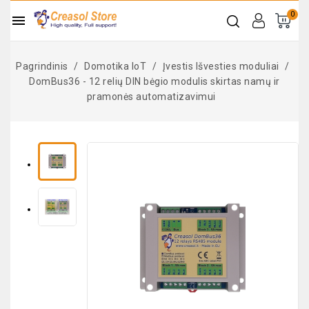
0

Pagrindinis
Domotika IoT
Įvestis Išvesties moduliai
DomBus36 - 12 relių DIN bėgio modulis skirtas namų ir
pramonės automatizavimui