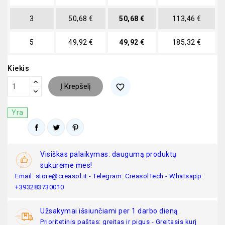
3
50,68 €
50,68 €
113,46 €
5
49,92 €
49,92 €
185,32 €
Kiekis
Į Krepšelį
favorite_border
Yra
Visiškas palaikymas: daugumą produktų
sukūrėme mes!
Email: store@creasol.it - Telegram: CreasolTech - Whatsapp:
+393283730010
Užsakymai išsiunčiami per 1 darbo dieną
Prioritetinis paštas: greitas ir pigus - Greitasis kurj