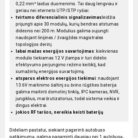
0,22 mm² laidus duomenims. Tai daug lengviau ir
geriau nei eterneto UTP/STP ryšiai.
tvirtumo diferencialinis signalizavimas
leidžia
prijungti apie 30 modulių, kurių bendras atstumas
didesnis nei 200 m. Modulius galima sujungti
naudojant linijinės / žvaigždės magistralės
topologijos derinį.
labai mažas energijos suvartojimas
: kiekvienas
modulis tiekiamas 12 V įtampa ir turi didelio
efektyvumo perjungimo režimo keitiklį, kad
sumažintų energijos suvartojimą.
atsparus elektros energijos tiekimui
: naudojant
13.6V maitinimo šaltinį su švino rūgšties baterija
galima maitinti domotinį tinklą, IPC kameras, NVR,
jungiklius, maršrutizatorius, todėl sistema veikia ir
dingus elektrai.
jokios RF taršos, nereikia keisti baterijų
Dideliam pastatui, siekiant pagerinti autobuso
patikimumą, galima pagaminti daugiau nei 1 autobusą,