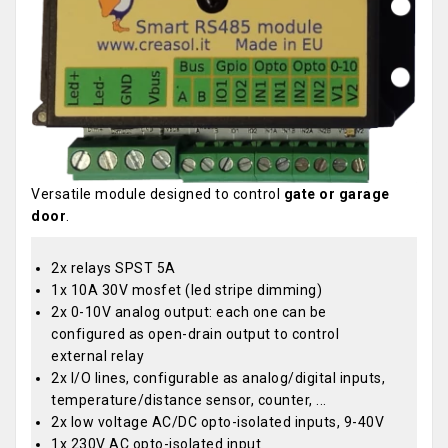
Versatile module designed to control
gate or garage
door
.
2x relays SPST 5A
1x 10A 30V mosfet (led stripe dimming)
2x 0-10V analog output: each one can be
configured as open-drain output to control
external relay
2x I/O lines, configurable as analog/digital inputs,
temperature/distance sensor, counter, ...
2x low voltage AC/DC opto-isolated inputs, 9-40V
1x 230V AC opto-isolated input