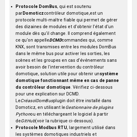
Protocole DomBus
, qui est soutenu
par
Domoticz
contrôleur domotique,est un
protocole multi-maître fiable qui permet de gérer
des dizaines de modules et d'obtenir l'état d'un
module dès qu'il change. Il comprend également
ce qu'on appelle
DCMD
commandes qui, comme
KNX, sont transmises entre les modules DomBus
dans le même bus pour activer les sorties, les
scènes et les groupes en cas d'événements sans
avoir besoin de l'intervention du contrôleur
domotique, solution utile pour obtenir un
système
domotique fonctionnant même en cas de panne
du contrôleur domotique
. Vérifiez ci-dessous
pour une explication sur DCMD.
Le
Créasol
DomBus
plugin doit être installé dans
Domoticz, en utilisant le
Gestionnaire de plugins
Python
ou en téléchargeant le logiciel à partir
de
GitHub
(voir la rubrique ci-dessous).
Protocole Modbus RTU
, largement utilisé dans
les systèmes domotiques industriels et