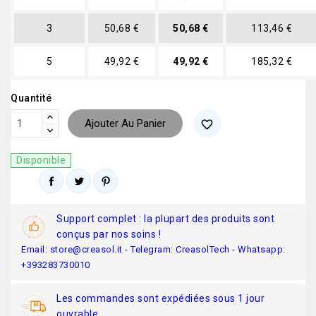
3
50,68 €
50,68 €
113,46 €
5
49,92 €
49,92 €
185,32 €
Quantité
Ajouter Au Panier
favorite_border
Disponible
Support complet : la plupart des produits sont
conçus par nos soins !
Email: store@creasol.it - Telegram: CreasolTech - Whatsapp:
+393283730010
Les commandes sont expédiées sous 1 jour
ouvrable