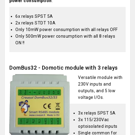
power consumption
:
6x relays SPST 5A
2x relays STDT 10A
Only 10mW power consumption with all relays OFF
Only 500mW power consumption with all 8 relays
ON !!
DomBus32 - Domotic module with 3 relays
Versatile module with
230V inputs and
outputs, and 5 low
voltage I/Os.
3x relays SPST 5A
3x 115/230Vac
optoisolated inputs
Single common for