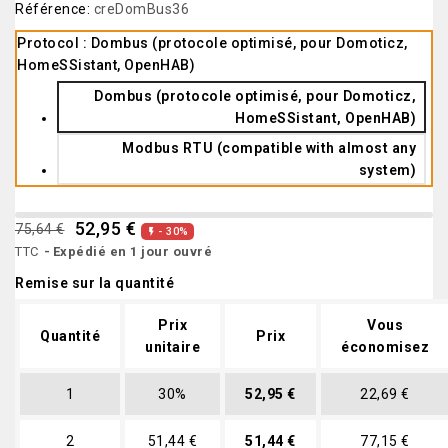
Référence:
creDomBus36
Protocol : Dombus (protocole optimisé, pour Domoticz,
HomeSSistant, OpenHAB)
Dombus (protocole optimisé, pour Domoticz,
HomeSSistant, OpenHAB)
Modbus RTU (compatible with almost any
system)
52,95 €
75,64 €
- 30%

TTC
Expédié en 1 jour ouvré
Remise sur la quantité
Prix
Vous
Quantité
Prix
unitaire
économisez
1
30%
52,95 €
22,69 €
2
51,44 €
51,44 €
77,15 €