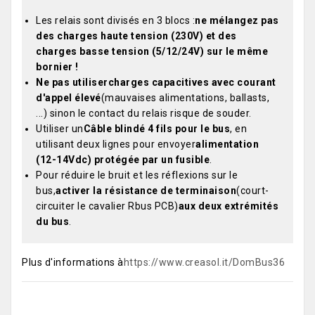
Les relais sont divisés en 3 blocs :
ne mélangez pas
des charges haute tension (230V) et des
charges basse tension (5/12/24V) sur le même
bornier !
Ne pas utiliser
charges capacitives avec courant
d'appel élevé
(mauvaises alimentations, ballasts,
...) sinon le contact du relais risque de souder.
Utiliser un
Câble blindé 4 fils pour le bus
, en
utilisant deux lignes pour envoyer
alimentation
(12-14Vdc) protégée par un fusible
.
Pour réduire le bruit et les réflexions sur le
bus,
activer la résistance de terminaison
(court-
circuiter le cavalier Rbus PCB)
aux deux extrémités
du bus
.
Plus d'informations à
https://www.creasol.it/DomBus36