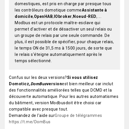
domestiques, est pris en charge par presque tous
les contrôleurs domotique comme
Assistante à
domicile
,
OpenHAB
,
IObroker
,
Noeud-RED
, ...
Modbus est un protocole maître-esclave qui
permet d'activer et de désactiver un seul relais ou
un groupe de relais par une seule commande. De
plus, il est possible de spécifier, pour chaque relais,
le temps ON de 31,5 ms à 1500 jours, de sorte que
le relais s'éteigne automatiquement après le
temps sélectionné.
Confus sur les deux versions?
Si vous utilisez
Domoticz,
DomBus
version
est bien meilleur car inclut
des fonctionnalités améliorées telles que DCMD et la
découverte automatique. Pour les autres automatismes
du bâtiment, version Modbusdoit être choisi car
compatible avec presque tout.
Demandez de l'aide sur
Groupe de télégrammes
https://t.me/DomBus