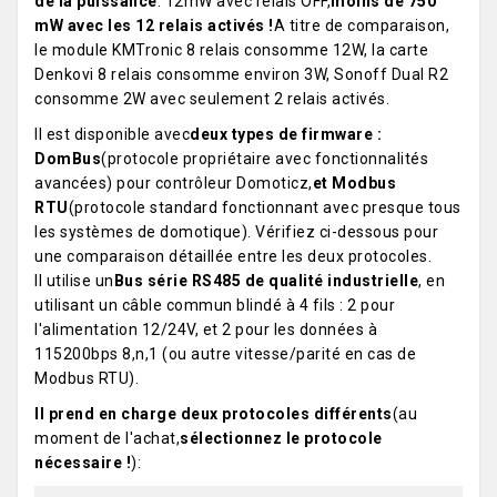
de la puissance
: 12mW avec relais OFF,
moins de 750
mW avec les 12 relais activés !
A titre de comparaison,
le module KMTronic 8 relais consomme 12W, la carte
Denkovi 8 relais consomme environ 3W, Sonoff Dual R2
consomme 2W avec seulement 2 relais activés.
Il est disponible avec
deux types de firmware :
DomBus
(protocole propriétaire avec fonctionnalités
avancées) pour contrôleur Domoticz,
et Modbus
RTU
(protocole standard fonctionnant avec presque tous
les systèmes de domotique). Vérifiez ci-dessous pour
une comparaison détaillée entre les deux protocoles.
Il utilise un
Bus série RS485 de qualité industrielle
, en
utilisant un câble commun blindé à 4 fils : 2 pour
l'alimentation 12/24V, et 2 pour les données à
115200bps 8,n,1 (ou autre vitesse/parité en cas de
Modbus RTU).
Il prend en charge deux protocoles différents
(au
moment de l'achat,
sélectionnez le protocole
nécessaire !
):