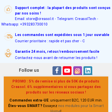
Support complet : la plupart des produits sont conçus
par nos soins !
Email: store@creasol.it - Telegram: CreasolTech -
Whatsapp: +393283730010
Les commandes sont expédiées sous 1 jour ouvrable
Courrier prioritaire : rapide et pas cher - C
Garantie 24 mois, retour/remboursement facile
Contactez-nous avant de retourner les produits !
Follow us
PROMO : 5% de remise si plus de 50€ de produits
Creasol. 6% supplémentaires si vous partagez des
produits sur les réseaux sociaux !
Commandes extra-UE
: uniquement B2C, 120 EUR min.
Êtes-vous SMART?
Essayez
nos modules pour la Smart
Home
!