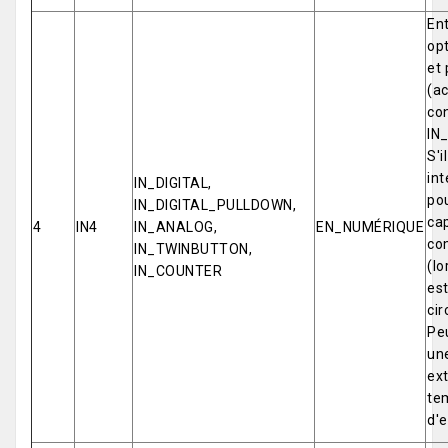
Ent
opt
et 
(ac
co
IN
S'i
int
IN_DIGITAL,
pou
IN_DIGITAL_PULLDOWN,
cap
4
IN4
IN_ANALOG,
EN_NUMÉRIQUE
co
IN_TWINBUTTON,
(lo
IN_COUNTER
est
cir
Pe
un
ex
tem
d'e