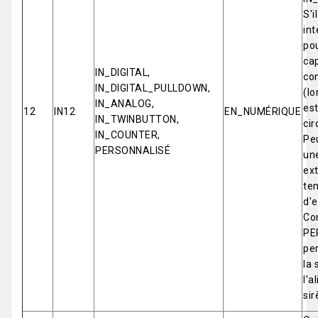
S'i
int
pou
cap
IN_DIGITAL,
co
IN_DIGITAL_PULLDOWN,
(lo
IN_ANALOG,
est
12
IN12
EN_NUMÉRIQUE
IN_TWINBUTTON,
cir
IN_COUNTER,
Pe
PERSONNALISÉ
un
ex
tem
d'e
Con
PE
per
la 
l'a
sir