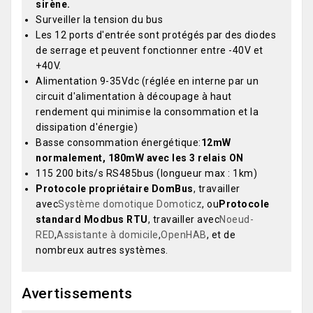
sirène.
Surveiller la tension du bus
Les 12 ports d'entrée sont protégés par des diodes
de serrage et peuvent fonctionner entre -40V et
+40V.
Alimentation 9-35Vdc (réglée en interne par un
circuit d'alimentation à découpage à haut
rendement qui minimise la consommation et la
dissipation d'énergie)
Basse consommation énergétique:
12mW
normalement, 180mW avec les 3 relais ON
115 200 bits/s RS485bus (longueur max : 1km)
Protocole propriétaire DomBus
, travailler
avec
Système domotique Domoticz
, ou
Protocole
standard Modbus RTU
, travailler avec
Noeud-
RED
,
Assistante à domicile
,
OpenHAB
, et de
nombreux autres systèmes.
Avertissements