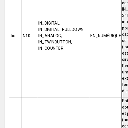
co
IN
S'i
int
IN_DIGITAL,
pou
IN_DIGITAL_PULLDOWN,
cap
dix
IN10
IN_ANALOG,
EN_NUMÉRIQUE
co
IN_TWINBUTTON,
(lo
IN_COUNTER
est
cir
Pe
un
ex
tem
d'e
Ent
opt
et 
(ac
co