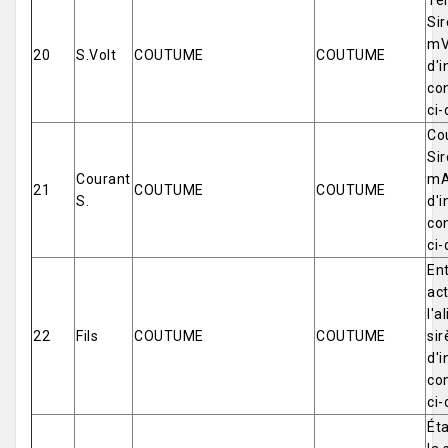
Ten
Sir
mV
20
S.Volt
COUTUME
COUTUME
d'i
co
ci-
Cou
Sir
Courant
mA
21
COUTUME
COUTUME
S.
d'i
co
ci-
Ent
act
l'a
22
Fils
COUTUME
COUTUME
sir
d'i
co
ci-
Éta