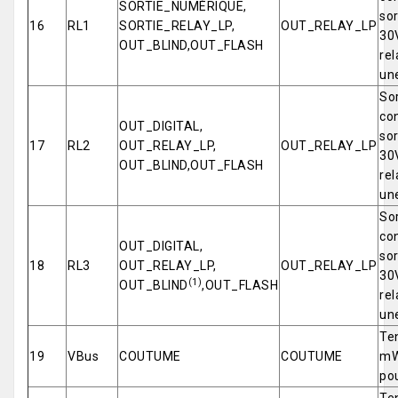
SORTIE_NUMÉRIQUE,
so
16
RL1
SORTIE_RELAY_LP,
OUT_RELAY_LP
30
OUT_BLIND,OUT_FLASH
rel
une
Sor
con
OUT_DIGITAL,
so
17
RL2
OUT_RELAY_LP,
OUT_RELAY_LP
30
OUT_BLIND,OUT_FLASH
rel
une
Sor
con
OUT_DIGITAL,
so
18
RL3
OUT_RELAY_LP,
OUT_RELAY_LP
30
(1)
OUT_BLIND
,OUT_FLASH
rel
une
Te
19
VBus
COUTUME
COUTUME
mW
po