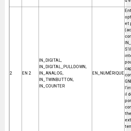
d'e
Ent
opt
et 
(ac
co
IN
S'i
int
IN_DIGITAL,
pou
IN_DIGITAL_PULLDOWN,
cap
2
EN 2
IN_ANALOG,
EN_NUMÉRIQUE
co
IN_TWINBUTTON,
GN
IN_COUNTER
l'i
il 
por
co
th
ex
tem