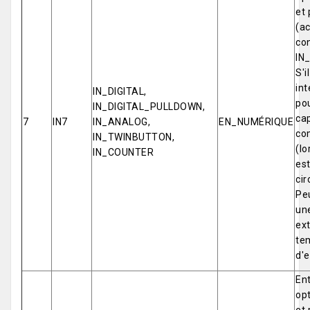
et 
(ac
co
IN
S'i
int
IN_DIGITAL,
pou
IN_DIGITAL_PULLDOWN,
cap
7
IN7
IN_ANALOG,
EN_NUMÉRIQUE
co
IN_TWINBUTTON,
(lo
IN_COUNTER
est
cir
Pe
un
ex
tem
d'e
Ent
opt