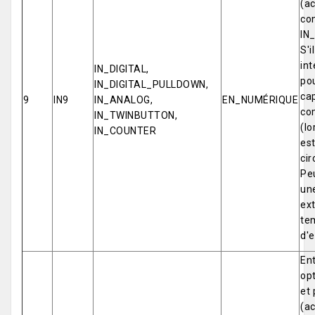
(ac
co
IN
S'i
int
IN_DIGITAL,
pou
IN_DIGITAL_PULLDOWN,
cap
9
IN9
IN_ANALOG,
EN_NUMÉRIQUE
co
IN_TWINBUTTON,
(lo
IN_COUNTER
est
cir
Pe
un
ex
tem
d'e
Ent
opt
et 
(ac