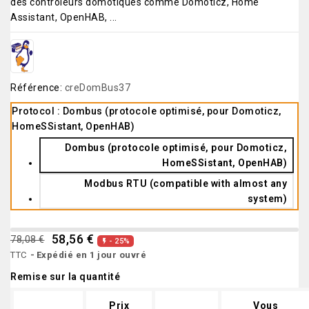
des contrôleurs domotiques comme Domoticz, Home
Assistant, OpenHAB, ...
Référence:
creDomBus37
Protocol : Dombus (protocole optimisé, pour Domoticz,
HomeSSistant, OpenHAB)
Dombus (protocole optimisé, pour Domoticz,
HomeSSistant, OpenHAB)
Modbus RTU (compatible with almost any
system)
58,56 €
78,08 €
- 25%

TTC
Expédié en 1 jour ouvré
Remise sur la quantité
Prix
Vous