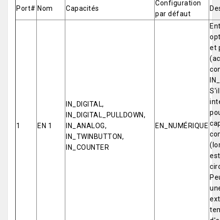
Configuration
Port#
Nom
Capacités
Des
par défaut
Ent
opt
et 
(ac
co
IN
S'i
int
IN_DIGITAL,
pou
IN_DIGITAL_PULLDOWN,
cap
1
EN 1
IN_ANALOG,
EN_NUMÉRIQUE
co
IN_TWINBUTTON,
(lo
IN_COUNTER
est
cir
Pe
un
ex
tem