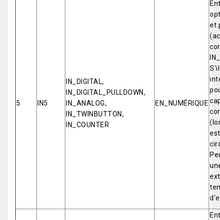
Ent
opt
et 
(ac
co
IN
S'i
int
IN_DIGITAL,
pou
IN_DIGITAL_PULLDOWN,
cap
5
IN5
IN_ANALOG,
EN_NUMÉRIQUE
co
IN_TWINBUTTON,
(lo
IN_COUNTER
est
cir
Pe
un
ex
tem
d'e
Ent