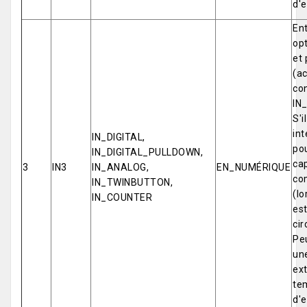
d'e
Ent
opt
et 
(ac
co
IN
S'i
int
IN_DIGITAL,
pou
IN_DIGITAL_PULLDOWN,
cap
3
IN3
IN_ANALOG,
EN_NUMÉRIQUE
co
IN_TWINBUTTON,
(lo
IN_COUNTER
est
cir
Pe
un
ex
tem
d'e