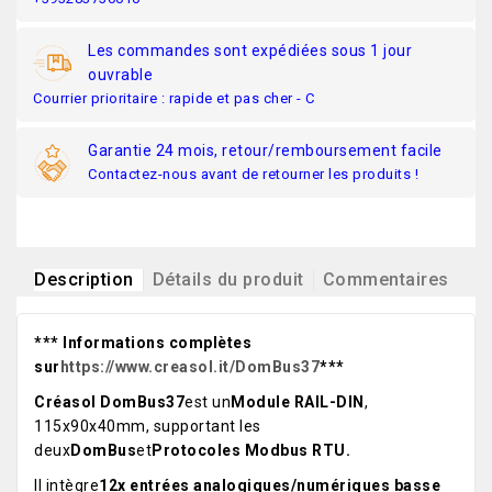
Les commandes sont expédiées sous 1 jour
ouvrable
Courrier prioritaire : rapide et pas cher - C
Garantie 24 mois, retour/remboursement facile
Contactez-nous avant de retourner les produits !
Description
Détails du produit
Commentaires
*** Informations complètes
sur
https://www.creasol.it/DomBus37
***
Créasol DomBus37
est un
Module RAIL-DIN
,
115x90x40mm, supportant les
deux
DomBus
et
Protocoles Modbus RTU.
Il intègre
12x entrées analogiques/numériques basse