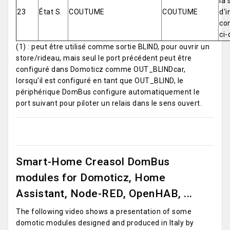
la 
23
État S.
COUTUME
COUTUME
d'i
co
ci-
(1) : peut être utilisé comme sortie BLIND, pour ouvrir un
store/rideau, mais seul le port précédent peut être
configuré dans Domoticz comme OUT_BLINDcar,
lorsqu'il est configuré en tant que OUT_BLIND, le
périphérique DomBus configure automatiquement le
port suivant pour piloter un relais dans le sens ouvert.
Smart-Home Creasol DomBus
modules for Domoticz, Home
Assistant, Node-RED, OpenHAB, ...
The following video shows a presentation of some
domotic modules designed and produced in Italy by