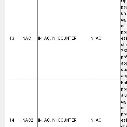
Opt
pe
un 
sig
cou
pou
13
INAC1
IN_AC, IN_COUNTER
IN_AC
et
cha
230
pré
app
qua
app
Ent
po
à u
sig
cou
pou
14
INAC2
IN_AC, IN_COUNTER
IN_AC
et
cha