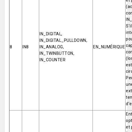
et 
(ac
co
IN
S'i
int
IN_DIGITAL,
pou
IN_DIGITAL_PULLDOWN,
cap
8
IN8
IN_ANALOG,
EN_NUMÉRIQUE
co
IN_TWINBUTTON,
(lo
IN_COUNTER
est
cir
Pe
un
ex
tem
d'e
Ent
opt
et 