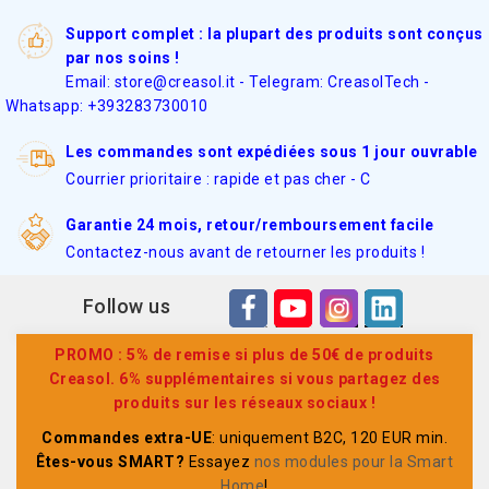
Support complet : la plupart des produits sont conçus
par nos soins !
Email: store@creasol.it - Telegram: CreasolTech -
Whatsapp: +393283730010
Les commandes sont expédiées sous 1 jour ouvrable
Courrier prioritaire : rapide et pas cher - C
Garantie 24 mois, retour/remboursement facile
Contactez-nous avant de retourner les produits !
Follow us
PROMO : 5% de remise si plus de 50€ de produits
Creasol. 6% supplémentaires si vous partagez des
produits sur les réseaux sociaux !
Commandes extra-UE
: uniquement B2C, 120 EUR min.
Êtes-vous SMART?
Essayez
nos modules pour la Smart
Home
!