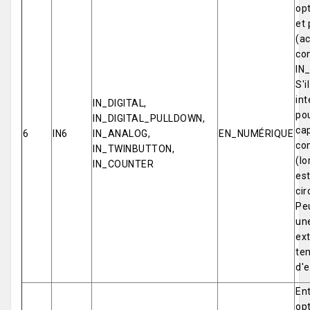
opt
et 
(ac
co
IN
S'i
int
IN_DIGITAL,
pou
IN_DIGITAL_PULLDOWN,
cap
6
IN6
IN_ANALOG,
EN_NUMÉRIQUE
co
IN_TWINBUTTON,
(lo
IN_COUNTER
est
cir
Pe
un
ex
tem
d'e
Ent
opt