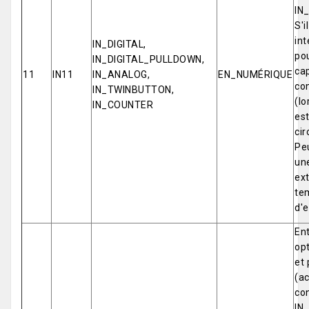
IN
S'i
int
IN_DIGITAL,
pou
IN_DIGITAL_PULLDOWN,
cap
11
IN11
IN_ANALOG,
EN_NUMÉRIQUE
co
IN_TWINBUTTON,
(lo
IN_COUNTER
est
cir
Pe
un
ex
tem
d'e
Ent
opt
et 
(ac
co
IN