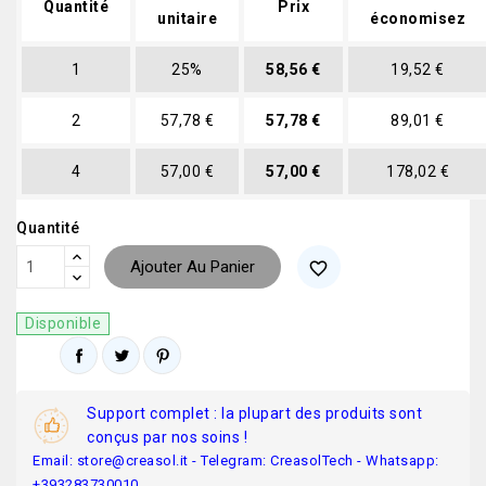
Quantité
Prix
unitaire
économisez
1
25%
58,56 €
19,52 €
2
57,78 €
57,78 €
89,01 €
4
57,00 €
57,00 €
178,02 €
Quantité
Ajouter Au Panier
favorite_border
Disponible
Support complet : la plupart des produits sont
conçus par nos soins !
Email: store@creasol.it - Telegram: CreasolTech - Whatsapp:
+393283730010