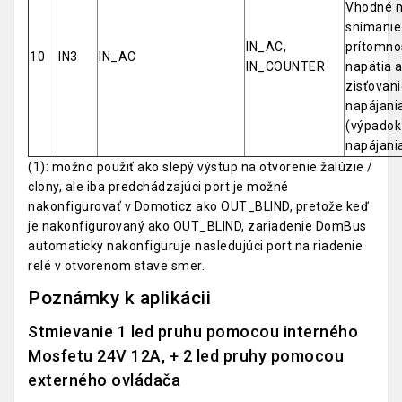
Vhodné 
snímanie
IN_AC,
prítomno
10
IN3
IN_AC
IN_COUNTER
napätia 
zisťovan
napájani
(výpadok
napájani
(1): možno použiť ako slepý výstup na otvorenie žalúzie /
clony, ale iba predchádzajúci port je možné
nakonfigurovať v Domoticz ako OUT_BLIND, pretože keď
je nakonfigurovaný ako OUT_BLIND, zariadenie DomBus
automaticky nakonfiguruje nasledujúci port na riadenie
relé v otvorenom stave smer.
Poznámky k aplikácii
Stmievanie 1 led pruhu pomocou interného
Mosfetu 24V 12A, + 2 led pruhy pomocou
externého ovládača