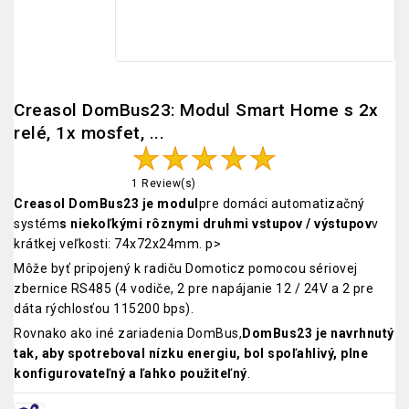
Creasol DomBus23: Modul Smart Home s 2x
relé, 1x mosfet, ...
1 Review(s)
Creasol DomBus23 je modul
pre domáci automatizačný
systém
s niekoľkými rôznymi druhmi vstupov / výstupov
v
krátkej veľkosti: 74x72x24mm. p>
Môže byť pripojený k radiču Domoticz pomocou sériovej
zbernice RS485 (4 vodiče, 2 pre napájanie 12 / 24V a 2 pre
dáta rýchlosťou 115200 bps).
Rovnako ako iné zariadenia DomBus,
DomBus23 je navrhnutý
tak, aby spotreboval nízku energiu, bol spoľahlivý, plne
konfigurovateľný a ľahko použiteľný
.