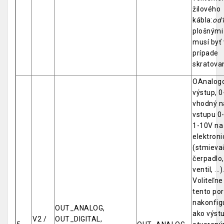
žilového
kábla:
od
plošnými
musí byť
prípade
skratova
OAnalog
výstup, 0
vhodný n
vstupu 0
1-10V na 
elektroni
(stmievač
čerpadlo,
ventil, ...)
Voliteľne
tento por
nakonfig
OUT_ANALOG,
ako výstu
V2 /
OUT_DIGITAL,