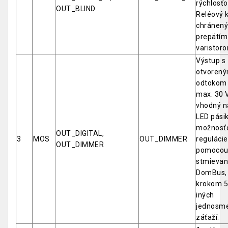
rýchlosťo
OUT_BLIND
Reléový k
chránený
prepätím
varistor
Výstup s
otvoren
odtokom 
max. 30 V
vhodný n
LED pásik
možnosť
OUT_DIGITAL,
3
MOS
OUT_DIMMER
regulácie
OUT_DIMMER
pomocou 
stmievan
DomBus, 
krokom 5
iných
jednosm
záťaží.