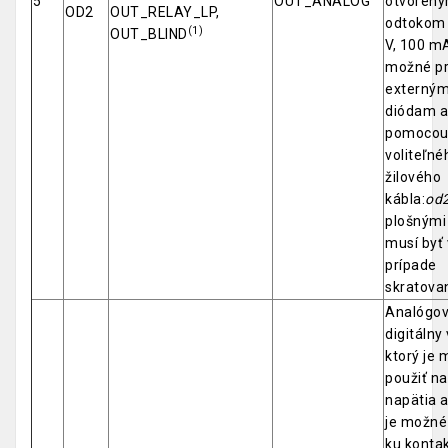
5
OUT_ANALOG
otvoren
OD2
OUT_RELAY_LP,
odtokom 
(1)
OUT_BLIND
V, 100 mA
možné pri
externým
diódam a
pomoco
voliteľné
žilového
kábla:
od
plošnými
musí byť
prípade
skratova
Analógov
digitálny
ktorý je
použiť na
napätia a
je možné 
ku kontak