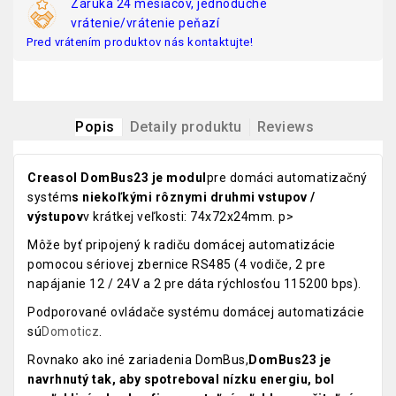
Záruka 24 mesiacov, jednoduché
vrátenie/vrátenie peňazí
Pred vrátením produktov nás kontaktujte!
Popis
Detaily produktu
Reviews
Creasol DomBus23 je modul
pre domáci automatizačný
systém
s niekoľkými rôznymi druhmi vstupov /
výstupov
v krátkej veľkosti: 74x72x24mm. p>
Môže byť pripojený k radiču domácej automatizácie
pomocou sériovej zbernice RS485 (4 vodiče, 2 pre
napájanie 12 / 24V a 2 pre dáta rýchlosťou 115200 bps).
Podporované ovládače systému domácej automatizácie
sú
Domoticz
.
Rovnako ako iné zariadenia DomBus,
DomBus23 je
navrhnutý tak, aby spotreboval nízku energiu, bol