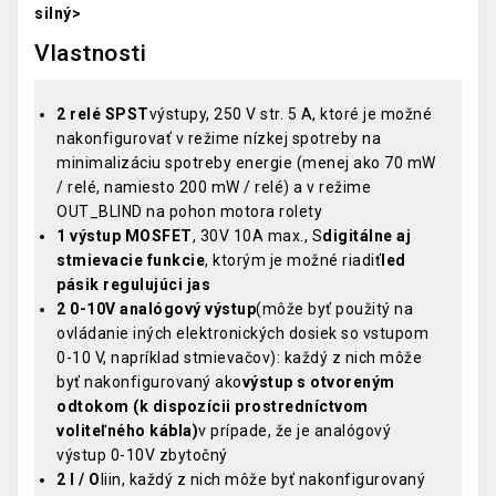
silný>
Vlastnosti
2 relé SPST
výstupy, 250 V str. 5 A, ktoré je možné
nakonfigurovať v režime nízkej spotreby na
minimalizáciu spotreby energie (menej ako 70 mW
/ relé, namiesto 200 mW / relé) a v režime
OUT_BLIND na pohon motora rolety
1 výstup MOSFET
, 30V 10A max., S
digitálne aj
stmievacie funkcie
, ktorým je možné riadiť
led
pásik regulujúci jas
2 0-10V analógový výstup
(môže byť použitý na
ovládanie iných elektronických dosiek so vstupom
0-10 V, napríklad stmievačov): každý z nich môže
byť nakonfigurovaný ako
výstup s otvoreným
odtokom (k dispozícii prostredníctvom
voliteľného kábla)
v prípade, že je analógový
výstup 0-10V zbytočný
2 I / O
liin, každý z nich môže byť nakonfigurovaný