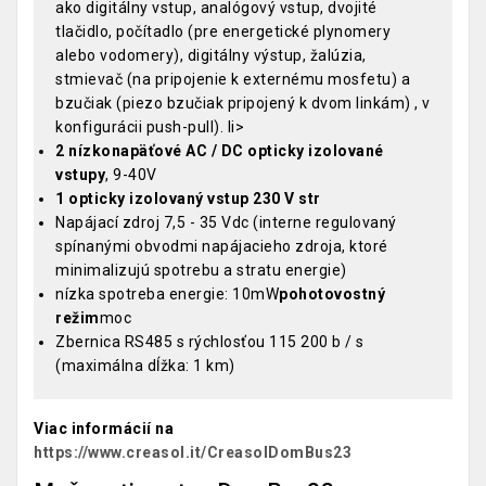
ako digitálny vstup, analógový vstup, dvojité
tlačidlo, počítadlo (pre energetické plynomery
alebo vodomery), digitálny výstup, žalúzia,
stmievač (na pripojenie k externému mosfetu) a
bzučiak (piezo bzučiak pripojený k dvom linkám) , v
konfigurácii push-pull). li>
2 nízkonapäťové AC / DC opticky izolované
vstupy
, 9-40V
1 opticky izolovaný vstup 230 V str
Napájací zdroj 7,5 - 35 Vdc (interne regulovaný
spínanými obvodmi napájacieho zdroja, ktoré
minimalizujú spotrebu a stratu energie)
nízka spotreba energie: 10mW
pohotovostný
režim
moc
Zbernica RS485 s rýchlosťou 115 200 b / s
(maximálna dĺžka: 1 km)
Viac informácií na
https://www.creasol.it/CreasolDomBus23