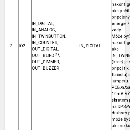
nakonfig
ako počít
pripojen
IN_DIGITAL,
energie /
IN_ANALOG,
vody.
IN_TWINBUTTON,
Môže byť
IN_COUNTER,
nakonfig
7
IO2
IN_DIGITAL
OUT_DIGITAL,
ako
(1)
OUT_BLIND
,
IN_TWIN
OUT_DIMMER,
(ktorý j
OUT_BUZZER
pripojiť 
tlačidlu)
jumperu
PCB
RU2
10mA V
skratom 
na DPS
R
druhom p
môže byť
ako nízk