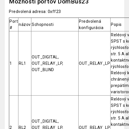
Možnosti portov DomBus23
Predvolená adresa: 0xff23
Port
Predvolená
názov
Schopnosti
Popis
#
konfigurácia
Reléový 
SPST s k
rýchlosť
str. 5 A a
OUT_DIGITAL,
kontaktn
1
RL1
OUT_RELAY_LP,
OUT_RELAY_LP
rýchlosťo
OUT_BLIND
Reléový k
chránený
prepätím
varistor
Reléový 
SPST s k
rýchlosť
str. 5 A a
OUT_DIGITAL,
kontaktn
2
RL2
OUT_RELAY_LP,
OUT_RELAY_LP