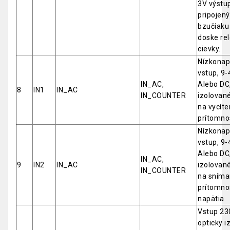
3V výstup
pripojený
bzučiaku
doske rel
cievky.
Nízkonap
vstup, 9-4
IN_AC,
Alebo DC,
8
IN1
IN_AC
IN_COUNTER
izolovan
na vycíte
prítomno
Nízkonap
vstup, 9-4
Alebo DC,
IN_AC,
9
IN2
IN_AC
izolovan
IN_COUNTER
na sníma
prítomno
napätia
Vstup 23
opticky i