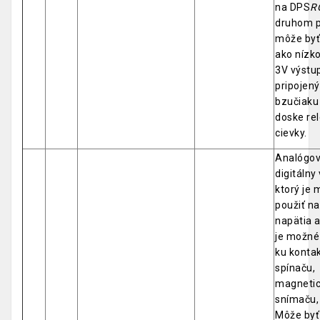
na DPS
R
druhom p
môže byť
ako nízk
3V výstup
pripojený
bzučiaku
doske rel
cievky.
Analógov
digitálny
ktorý je
použiť na
napätia a
je možné 
ku kontak
spínaču,
magneti
snímaču, P
Môže byť