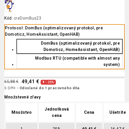
Kód:
creDomBus23
Protocol: DomBus (optimalizovaný protokol, pre
Domoticz, HomeAssistant, OpenHAB)
DomBus (optimalizovaný protokol, pre
Domoticz, HomeAssistant, OpenHAB)
Modbus RTU (compatible with almost any
system)
49,41 €
65,88 €
- 25%

S DPH
Odoslané do 1 pracovného dňa
Množstevné zľavy
Jednotková
Množstvo
Cena
Ušetríte
cena