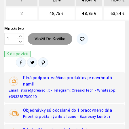
1
25%
49,41 €
16,47 €
2
48,75 €
48,75 €
63,24 €
Množstvo
Vložiť Do Košíka
favorite_border
K dispozícii
Plná podpora: väčšina produktov je navrhnutá
nami!
Email: store@creasol.it - Telegram: CreasolTech - Whatsapp:
+393283730010
Objednávky sú odoslané do 1 pracovného dňa
Prioritná pošta: rýchlo a lacno - Expresný kuriér: r