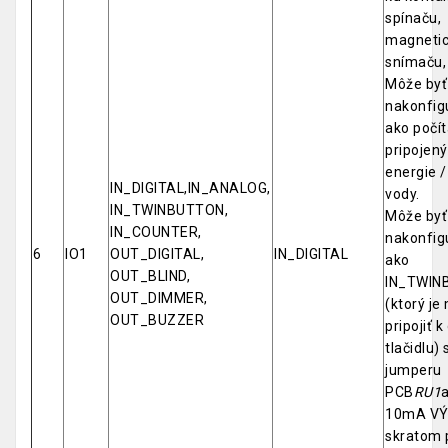
spínaču,
magneti
snímaču, P
Môže byť
nakonfig
ako počít
pripojen
energie /
IN_DIGITAL,IN_ANALOG,
vody.
IN_TWINBUTTON,
Môže byť
IN_COUNTER,
nakonfig
6
IO1
OUT_DIGITAL,
IN_DIGITAL
ako
OUT_BLIND,
IN_TWIN
OUT_DIMMER,
(ktorý j
OUT_BUZZER
pripojiť 
tlačidlu)
jumperu
PCB
RU1
10mA V
skratom 