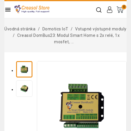
0

Úvodná stránka
Domotics IoT
Vstupné výstupné moduly
Creasol DomBus23: Modul Smart Home s 2x relé, 1x
mosfet, ...