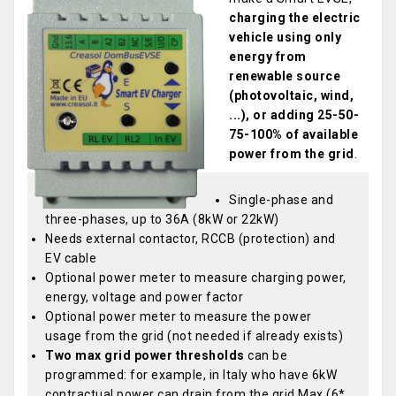
charging the electric
vehicle using only
energy from
renewable source
(photovoltaic, wind,
...), or adding 25-50-
75-100% of available
power from the grid
.
Single-phase and
three-phases, up to 36A (8kW or 22kW)
Needs external contactor, RCCB (protection) and
EV cable
Optional power meter to measure charging power,
energy, voltage and power factor
Optional power meter to measure the power
usage from the grid (not needed if already exists)
Two max grid power thresholds
can be
programmed: for example, in Italy who have 6kW
contractual power can drain from the grid Max (6*