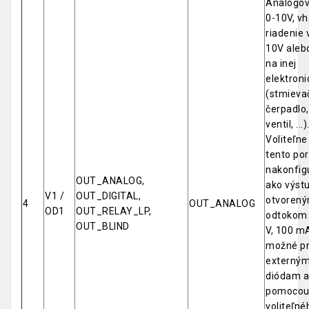
Analógov
0-10V, v
riadenie 
10V aleb
na inej
elektroni
(stmievač
čerpadlo,
ventil, ...)
Voliteľne
tento por
nakonfig
OUT_ANALOG,
ako výstu
V1 /
OUT_DIGITAL,
otvoren
4
OUT_ANALOG
OD1
OUT_RELAY_LP,
odtokom 
OUT_BLIND
V, 100 mA
možné pri
externým
diódam a
pomoco
voliteľné