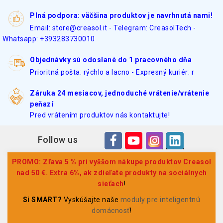
Plná podpora: väčšina produktov je navrhnutá nami!
Email: store@creasol.it - Telegram: CreasolTech -
Whatsapp: +393283730010
Objednávky sú odoslané do 1 pracovného dňa
Prioritná pošta: rýchlo a lacno - Expresný kuriér: r
Záruka 24 mesiacov, jednoduché vrátenie/vrátenie
peňazí
Pred vrátením produktov nás kontaktujte!
Follow us
PROMO: Zľava 5 % pri vyššom nákupe produktov Creasol
nad 50 €. Extra 6%, ak zdieľate produkty na sociálnych
sieťach
!
Si SMART?
Vyskúšajte naše
moduly pre inteligentnú
domácnosť
!