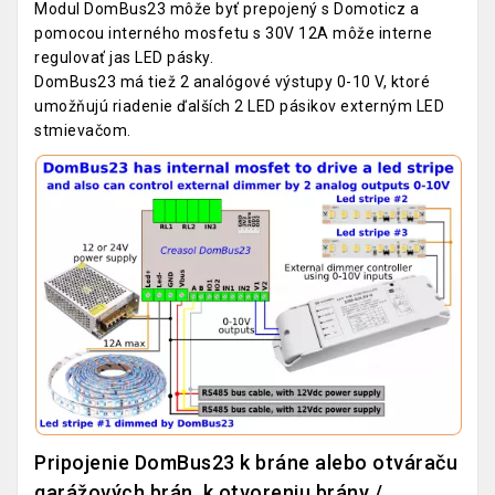
Modul DomBus23 môže byť prepojený s Domoticz a
pomocou interného mosfetu s 30V 12A môže interne
regulovať jas LED pásky.
DomBus23 má tiež 2 analógové výstupy 0-10 V, ktoré
umožňujú riadenie ďalších 2 LED pásikov externým LED
stmievačom.
Pripojenie DomBus23 k bráne alebo otváraču
garážových brán, k otvoreniu brány /