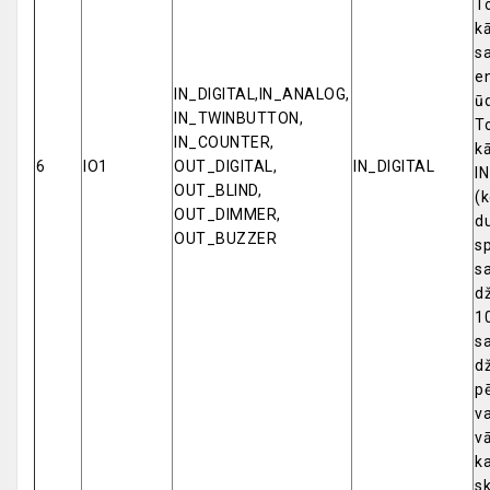
To
kā
sa
en
IN_DIGITAL,IN_ANALOG,
ūd
IN_TWINBUTTON,
To
IN_COUNTER,
k
6
IO1
OUT_DIGITAL,
IN_DIGITAL
I
OUT_BLIND,
(k
OUT_DIMMER,
d
OUT_BUZZER
s
s
d
1
s
d
p
v
vā
ka
sk