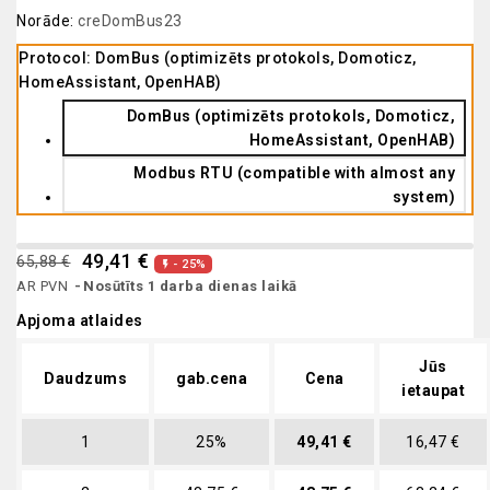
Norāde:
creDomBus23
Protocol: DomBus (optimizēts protokols, Domoticz,
HomeAssistant, OpenHAB)
DomBus (optimizēts protokols, Domoticz,
HomeAssistant, OpenHAB)
Modbus RTU (compatible with almost any
system)
49,41 €
65,88 €
- 25%

AR PVN
Nosūtīts 1 darba dienas laikā
Apjoma atlaides
Jūs
Daudzums
gab.cena
Cena
ietaupat
1
25%
49,41 €
16,47 €