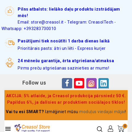
Pilns atbalsts: lielāko daļu produktu izstrādājam
mēs!
Email: store@creasol.it - Telegram: CreasolTech -
Whatsapp: +393283730010
Pasūtījumi tiek nosūtīti 1 darba dienas laikā
Prioritārais pasts: ātri un lēti - Express kurjer
24 mēnešu garantija, ērta atgriešana/atmaksa
Pirms preču atgriešanas sazinieties ar mums!
Follow us
AKCIJA: 5% atlaide, ja Creasol produkcija pārsniedz 50 €.
Papildus 6%, ja dalīsies ar produktiem sociālajos tīklos!
Vai tu esi SMART?
Izmēģiniet mūsu
moduļus viedajai mājai
!
0
