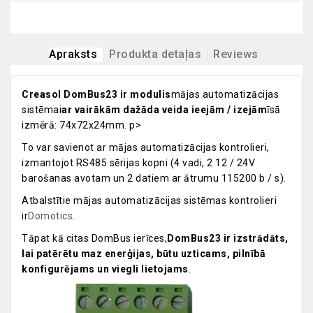
Apraksts
Produkta detaļas
Reviews
Creasol DomBus23 ir modulis
mājas automatizācijas
sistēmai
ar vairākām dažāda veida ieejām / izejām
īsā
izmērā: 74x72x24mm. p>
To var savienot ar mājas automatizācijas kontrolieri,
izmantojot RS485 sērijas kopni (4 vadi, 2 12 / 24V
barošanas avotam un 2 datiem ar ātrumu 115200 b / s).
Atbalstītie mājas automatizācijas sistēmas kontrolieri
ir
Domotics
.
Tāpat kā citas DomBus ierīces,
DomBus23 ir izstrādāts,
lai patērētu maz enerģijas, būtu uzticams, pilnībā
konfigurējams un viegli lietojams
.