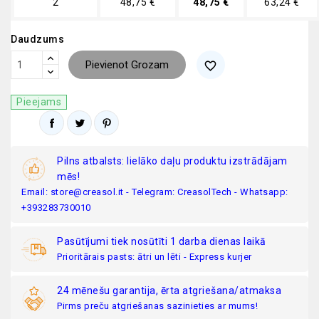
2
48,75 €
48,75 €
63,24 €
Daudzums
Pievienot Grozam
favorite_border
Pieejams
Pilns atbalsts: lielāko daļu produktu izstrādājam
mēs!
Email: store@creasol.it - Telegram: CreasolTech - Whatsapp:
+393283730010
Pasūtījumi tiek nosūtīti 1 darba dienas laikā
Prioritārais pasts: ātri un lēti - Express kurjer
24 mēnešu garantija, ērta atgriešana/atmaksa
Pirms preču atgriešanas sazinieties ar mums!