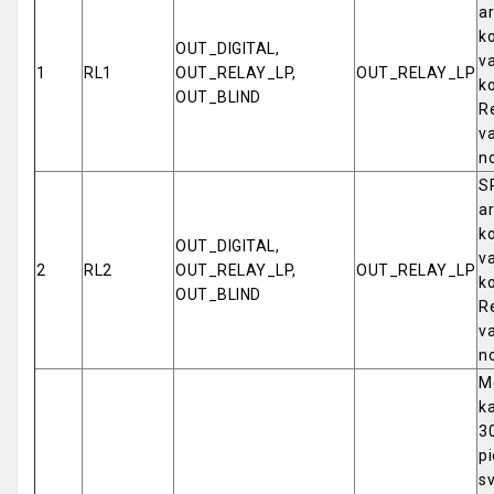
a
k
OUT_DIGITAL,
v
1
RL1
OUT_RELAY_LP,
OUT_RELAY_LP
k
OUT_BLIND
R
va
n
SP
a
k
OUT_DIGITAL,
v
2
RL2
OUT_RELAY_LP,
OUT_RELAY_LP
k
OUT_BLIND
R
va
n
M
ka
3
p
sv