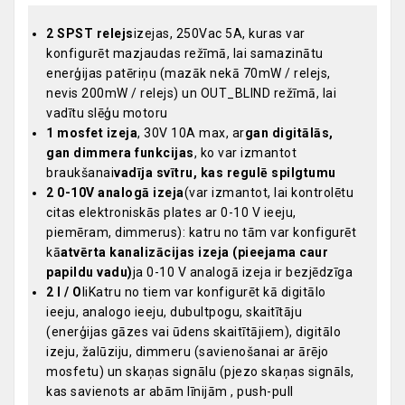
2 SPST relejs
izejas, 250Vac 5A, kuras var
konfigurēt mazjaudas režīmā, lai samazinātu
enerģijas patēriņu (mazāk nekā 70mW / relejs,
nevis 200mW / relejs) un OUT_BLIND režīmā, lai
vadītu slēģu motoru
1 mosfet izeja
, 30V 10A max, ar
gan digitālās,
gan dimmera funkcijas
, ko var izmantot
braukšanai
vadīja svītru, kas regulē spilgtumu
2 0-10V analogā izeja
(var izmantot, lai kontrolētu
citas elektroniskās plates ar 0-10 V ieeju,
piemēram, dimmerus): katru no tām var konfigurēt
kā
atvērta kanalizācijas izeja (pieejama caur
papildu vadu)
ja 0-10 V analogā izeja ir bezjēdzīga
2 I / O
liKatru no tiem var konfigurēt kā digitālo
ieeju, analogo ieeju, dubultpogu, skaitītāju
(enerģijas gāzes vai ūdens skaitītājiem), digitālo
izeju, žalūziju, dimmeru (savienošanai ar ārējo
mosfetu) un skaņas signālu (pjezo skaņas signāls,
kas savienots ar abām līnijām , push-pull