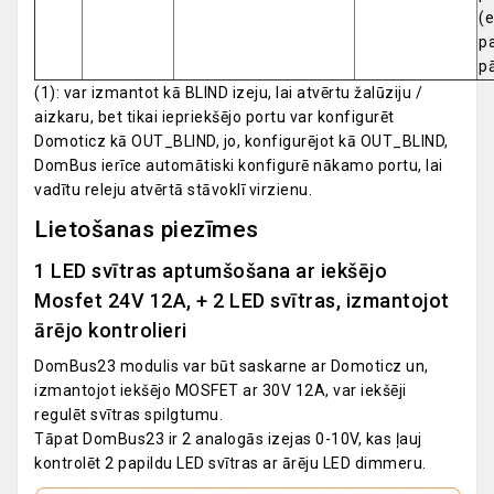
(e
p
p
(1): var izmantot kā BLIND izeju, lai atvērtu žalūziju /
aizkaru, bet tikai iepriekšējo portu var konfigurēt
Domoticz kā OUT_BLIND, jo, konfigurējot kā OUT_BLIND,
DomBus ierīce automātiski konfigurē nākamo portu, lai
vadītu releju atvērtā stāvoklī virzienu.
Lietošanas piezīmes
1 LED svītras aptumšošana ar iekšējo
Mosfet 24V 12A, + 2 LED svītras, izmantojot
ārējo kontrolieri
DomBus23 modulis var būt saskarne ar Domoticz un,
izmantojot iekšējo MOSFET ar 30V 12A, var iekšēji
regulēt svītras spilgtumu.
Tāpat DomBus23 ir 2 analogās izejas 0-10V, kas ļauj
kontrolēt 2 papildu LED svītras ar ārēju LED dimmeru.