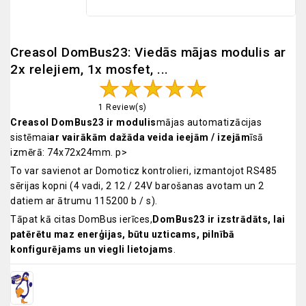
Creasol DomBus23: Viedās mājas modulis ar
2x relejiem, 1x mosfet, ...
1 Review(s)
Creasol DomBus23 ir modulis
mājas automatizācijas
sistēmai
ar vairākām dažāda veida ieejām / izejām
īsā
izmērā: 74x72x24mm. p>
To var savienot ar Domoticz kontrolieri, izmantojot RS485
sērijas kopni (4 vadi, 2 12 / 24V barošanas avotam un 2
datiem ar ātrumu 115200 b / s).
Tāpat kā citas DomBus ierīces,
DomBus23 ir izstrādāts, lai
patērētu maz enerģijas, būtu uzticams, pilnībā
konfigurējams un viegli lietojams
.