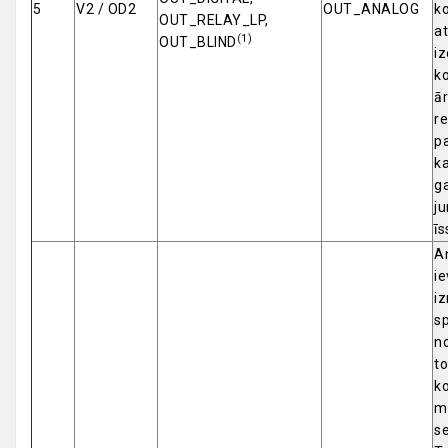
5
V2 / OD2
OUT_ANALOG
ko
OUT_RELAY_LP,
at
(1)
OUT_BLIND
iz
ko
ār
re
pa
ka
g
ju
ī
An
ie
i
s
no
to
ko
m
se