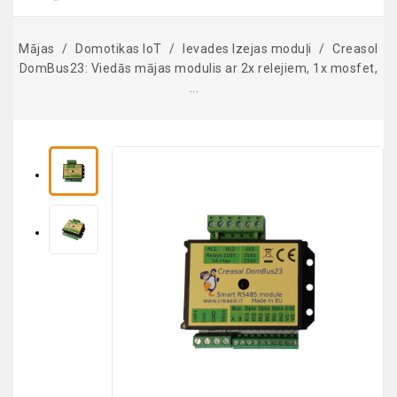
Mājas
Domotikas IoT
Ievades Izejas moduļi
Creasol
DomBus23: Viedās mājas modulis ar 2x relejiem, 1x mosfet,
...