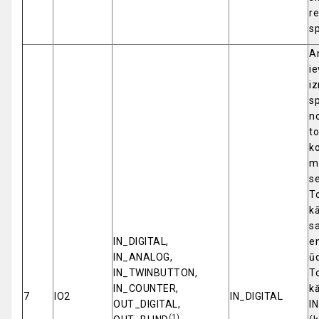
re
sp
An
ie
i
s
no
to
ko
m
se
To
kā
sa
IN_DIGITAL,
en
IN_ANALOG,
ūd
IN_TWINBUTTON,
To
IN_COUNTER,
k
7
IO2
IN_DIGITAL
OUT_DIGITAL,
I
(1)