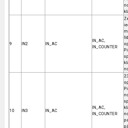
n
k
Z
ie
m
lī
IN_AC,
9
IN2
IN_AC
op
IN_COUNTER
P
s
k
n
23
op
Pi
no
s
IN_AC,
kl
10
IN3
IN_AC
IN_COUNTER
no
p
p