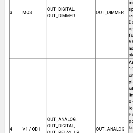
ie
OUT_DIGITAL,
s
3
MOS
OUT_DIMMER
OUT_DIMMER
i
D
a
fu
5%
lī
s
An
1
ci
p
s
li
0
ie
Pē
OUT_ANALOG,
po
OUT_DIGITAL,
ko
4
V1 / OD1
OUT_ANALOG
OUT_RELAY_LP,