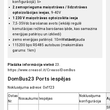
konfigurācijā). li>
2 zemsprieguma maiņstrāvas / līdzstrāvas
optoizolācijas ieejas
, 9-40V
1 230 V maiņstrāvas optoizolēta ieeja
7,5-35Vdc barošanas avots (iekšēji regulē
komutācijas režīma barošanas ķēde, kas samazina
enerģijas patēriņu un izkliedi)
zems enerģijas patēriņš: 10mW
stāvēt
jauda
115200 bps RS485 autobuss (maksimālais
garums: 1km)
Plašāka informācija vietnē
23.
https://www.creasol.it/CreasolDomBus
DomBus23 Ports iespējas
Noklusējuma adrese: 0xff23
Ostas
Noklusējuma
Nosaukums
Iespējas
A
Nr.
konfigurācija
SP