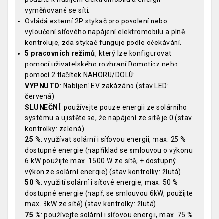
vyměňované se sítí.
Ovládá externí 2P stykač pro povolení nebo
vyloučení síťového napájení elektromobilu a plně
kontroluje, zda stykač funguje podle očekávání.
5 pracovních režimů
, který lze konfigurovat
pomocí uživatelského rozhraní Domoticz nebo
pomocí 2 tlačítek NAHORU/DOLŮ:
VYPNUTO
: Nabíjení EV zakázáno (stav LED:
červená)
SLUNEČNÍ
: používejte pouze energii ze solárního
systému a ujistěte se, že napájení ze sítě je 0 (stav
kontrolky: zelená)
25 %
: využívat solární i síťovou energii, max. 25 %
dostupné energie (například se smlouvou o výkonu
6 kW použijte max. 1500 W ze sítě, + dostupný
výkon ze solární energie) (stav kontrolky: žlutá)
50 %
: využití solární i síťové energie, max. 50 %
dostupné energie (např, se smlouvou 6kW, použijte
max. 3kW ze sítě) (stav kontrolky: žlutá)
75 %
: používejte solární i síťovou energii, max. 75 %