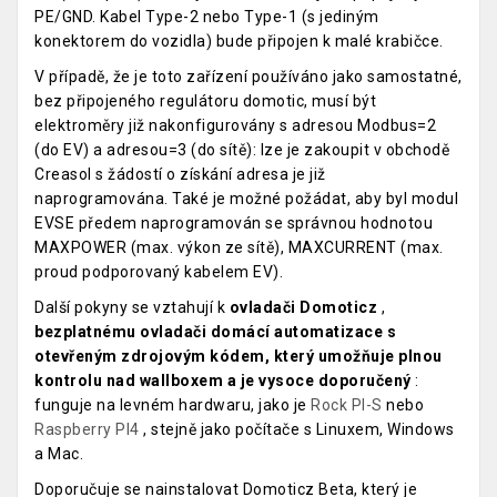
PE/GND. Kabel Type-2 nebo Type-1 (s jediným
konektorem do vozidla) bude připojen k malé krabičce.
V případě, že je toto zařízení používáno jako samostatné,
bez připojeného regulátoru domotic, musí být
elektroměry již nakonfigurovány s adresou Modbus=2
(do EV) a adresou=3 (do sítě): lze je zakoupit v obchodě
Creasol s žádostí o získání adresa je již
naprogramována. Také je možné požádat, aby byl modul
EVSE předem naprogramován se správnou hodnotou
MAXPOWER (max. výkon ze sítě), MAXCURRENT (max.
proud podporovaný kabelem EV).
Další pokyny se vztahují k
ovladači Domoticz
,
bezplatnému ovladači domácí automatizace s
otevřeným zdrojovým kódem, který umožňuje plnou
kontrolu nad wallboxem a je vysoce doporučený
:
funguje na levném hardwaru, jako je
Rock PI-S
nebo
Raspberry PI4
, stejně jako počítače s Linuxem, Windows
a Mac.
Doporučuje se nainstalovat Domoticz Beta, který je