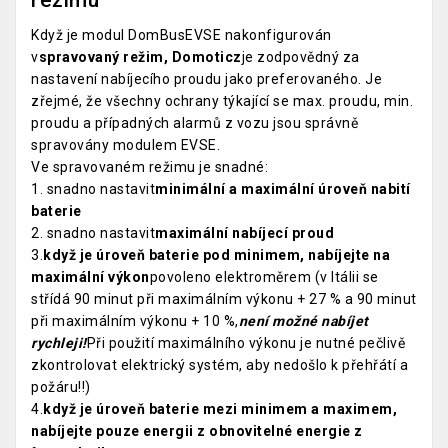
Když je modul DomBusEVSE nakonfigurován
v
spravovaný režim, Domoticz
je zodpovědný za
nastavení nabíjecího proudu jako preferovaného. Je
zřejmé, že všechny ochrany týkající se max. proudu, min.
proudu a případných alarmů z vozu jsou správně
spravovány modulem EVSE.
Ve spravovaném režimu je snadné:
1. snadno nastavit
minimální a maximální úroveň nabití
baterie
2. snadno nastavit
maximální nabíjecí proud
3.
když je úroveň baterie pod minimem, nabíjejte na
maximální výkon
povoleno elektroměrem (v Itálii se
střídá 90 minut při maximálním výkonu + 27 % a 90 minut
při maximálním výkonu + 10 %,
není možné nabíjet
rychleji!
Při použití maximálního výkonu je nutné pečlivě
zkontrolovat elektrický systém, aby nedošlo k přehřátí a
požáru!!)
4.
když je úroveň baterie mezi minimem a maximem,
nabíjejte pouze energii z obnovitelné energie z