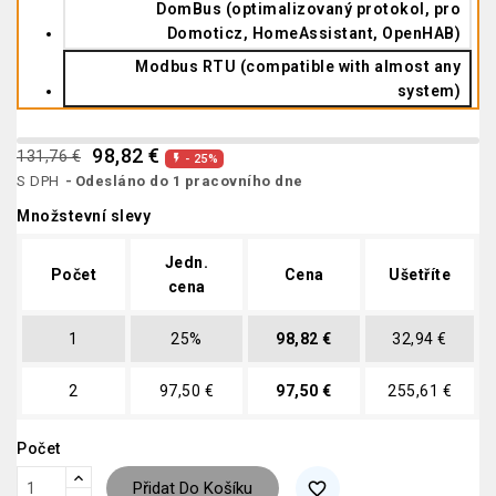
DomBus (optimalizovaný protokol, pro
Domoticz, HomeAssistant, OpenHAB)
Modbus RTU (compatible with almost any
system)
98,82 €
131,76 €
- 25%

S DPH
Odesláno do 1 pracovního dne
Množstevní slevy
Jedn.
Počet
Cena
Ušetříte
cena
1
25%
98,82 €
32,94 €
2
97,50 €
97,50 €
255,61 €
Počet
Přidat Do Košíku
favorite_border