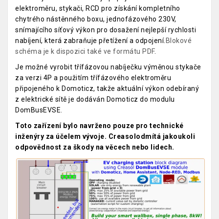
elektroměru, stykači, RCD pro získání kompletního
chytrého nástěnného boxu, jednofázového 230V,
snímajícího síťový výkon pro dosažení nejlepší rychlosti
nabíjení, která zabraňuje přetížení a odpojení.
Blokové
schéma je k dispozici také ve formátu PDF
.
Je možné vyrobit třífázovou nabíječku výměnou stykače
za verzi 4P a použitím třífázového elektroměru
připojeného k Domoticz, takže aktuální výkon odebíraný
z elektrické sítě je dodáván Domoticz do modulu
DomBusEVSE.
Toto zařízení bylo navrženo pouze pro technické
inženýry za účelem vývoje. Creasol
odmítá jakoukoli
odpovědnost za škody na věcech nebo lidech.