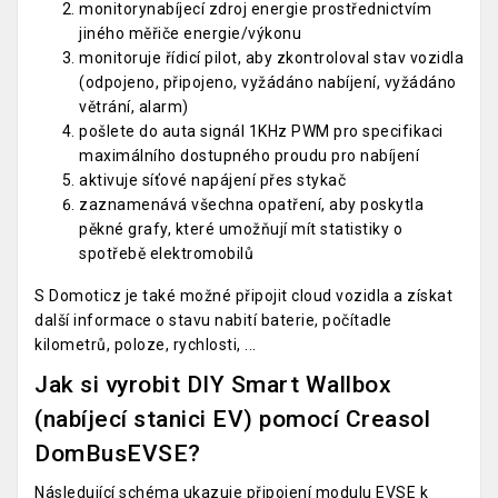
monitorynabíjecí zdroj energie prostřednictvím
jiného měřiče energie/výkonu
monitoruje řídicí pilot, aby zkontroloval stav vozidla
(odpojeno, připojeno, vyžádáno nabíjení, vyžádáno
větrání, alarm)
pošlete do auta signál 1KHz PWM pro specifikaci
maximálního dostupného proudu pro nabíjení
aktivuje síťové napájení přes stykač
zaznamenává všechna opatření, aby poskytla
pěkné grafy, které umožňují mít statistiky o
spotřebě elektromobilů
S Domoticz je také možné připojit cloud vozidla a získat
další informace o stavu nabití baterie, počítadle
kilometrů, poloze, rychlosti, ...
Jak si vyrobit DIY Smart Wallbox
(nabíjecí stanici EV) pomocí Creasol
DomBusEVSE?
Následující schéma ukazuje připojení modulu EVSE k