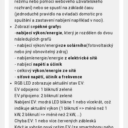
režimu nebo pomocí webového uživatelského
rozhraní) nebo se spustí na základě času
(jednoduché pravidlo na ovladači domotic pro
spuštění a zastavení nabíjení například v noci).
Zobrazí se
pěkné grafy
s
-
nabíjecí výkon/energie
, který je rozdělen do dvou
následujících grafů
- nabíjecí výkon/energie
ze solárního
(fotovoltaický
nebo jiný obnovitelný zdroj)
- nabíjeníenergie/energie
z elektrické sítě
- nabíjecí
napětí a účiník
- celkový
výkon/energie ze sítě
-
síťové napětí, účiník a frekvence
RGB LED zobrazuje aktuální stav EV:
EV odpojeno: 1 bliknutí zeleně
EV připojeno: 2 bliknutí zeleně
Nabíjení EV: modrá LED blikne 1 nebo vícekrát, což
indikuje aktuální výkon (1 bliknutí => méně než 1
kW, 2 bliknutí => méně než 2 kW, ...)
Chyba EV: 1 nebo více červených záblesků
Když je vybrán nový režim EV (ze smartphonu nebo