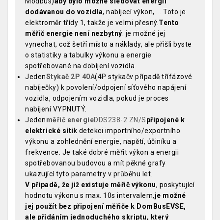
Modbus)
aby bylo možné sledovat energii
dodávanou do vozidla
, nabíjecí výkon, ... Toto je
elektroměr třídy 1, takže je velmi přesný.
Tento
měřič energie není nezbytný
: je možné jej
vynechat, což šetří místo a náklady, ale přišli byste
o statistiky a tabulky výkonu a energie
spotřebované na dobíjení vozidla.
Jeden
Stykač 2P 40A
(4P stykačv případě třífázové
nabíječky) k povolení/odpojení síťového napájení
vozidla, odpojením vozidla, pokud je proces
nabíjení VYPNUTÝ.
Jeden
měřič energie
DDS238-2 ZN/S
připojené k
elektrické síti
k detekci importního/exportního
výkonu a zohlednění energie, napětí, účiníku a
frekvence. Je také dobré měřit výkon a energii
spotřebovanou budovou a mít pěkné grafy
ukazující tyto parametry v průběhu let.
V případě, že již existuje měřič výkonu
, poskytující
hodnotu výkonu s max. 10s intervalem,
je možné
jej použít bez připojení měřiče k DomBusEVSE,
ale přidáním jednoduchého skriptu, který