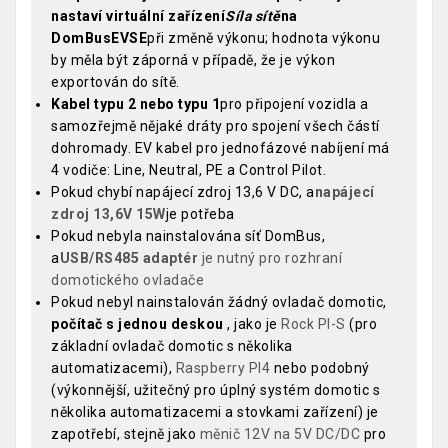
nastaví virtuální zařízení
Síla sítě
na
DomBusEVSE
při změně výkonu; hodnota výkonu
by měla být záporná v případě, že je výkon
exportován do sítě.
Kabel typu 2 nebo typu 1
pro připojení vozidla a
samozřejmě nějaké dráty pro spojení všech částí
dohromady. EV kabel pro jednofázové nabíjení má
4 vodiče: Line, Neutral, PE a Control Pilot.
Pokud chybí napájecí zdroj 13,6 V DC, a
napájecí
zdroj 13,6V 15W
je potřeba
Pokud nebyla nainstalována síť DomBus,
a
USB/RS485 adaptér
je nutný pro rozhraní
domotického ovladače
Pokud nebyl nainstalován žádný ovladač domotic,
počítač s jednou deskou
, jako je
Rock PI-S
(pro
základní ovladač domotic s několika
automatizacemi),
Raspberry PI4
nebo podobný
(výkonnější, užitečný pro úplný systém domotic s
několika automatizacemi a stovkami zařízení) je
zapotřebí, stejně jako
měnič 12V na 5V DC/DC
pro