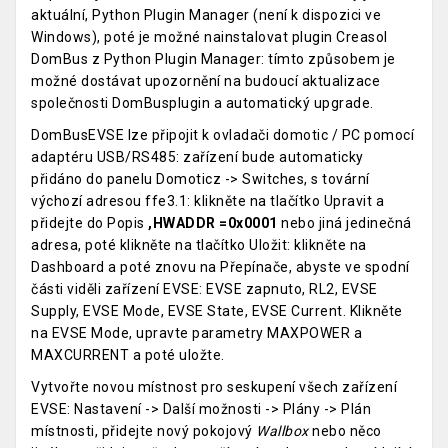
aktuální, Python Plugin Manager (není k dispozici ve
Windows), poté je možné nainstalovat plugin Creasol
DomBus z Python Plugin Manager: tímto způsobem je
možné dostávat upozornění na budoucí aktualizace
společnosti DomBusplugin a automatický upgrade.
DomBusEVSE lze připojit k ovladači domotic / PC pomocí
adaptéru USB/RS485: zařízení bude automaticky
přidáno do panelu Domoticz -> Switches, s tovární
výchozí adresou ffe3.1: klikněte na tlačítko Upravit a
přidejte do Popis
,HWADDR =0x0001
nebo jiná jedinečná
adresa, poté klikněte na tlačítko Uložit: klikněte na
Dashboard a poté znovu na Přepínače, abyste ve spodní
části viděli zařízení EVSE: EVSE zapnuto, RL2, EVSE
Supply, EVSE Mode, EVSE State, EVSE Current. Klikněte
na EVSE Mode, upravte parametry MAXPOWER a
MAXCURRENT a poté uložte.
Vytvořte novou místnost pro seskupení všech zařízení
EVSE: Nastavení -> Další možnosti -> Plány -> Plán
místnosti, přidejte nový pokojový
Wallbox
nebo něco