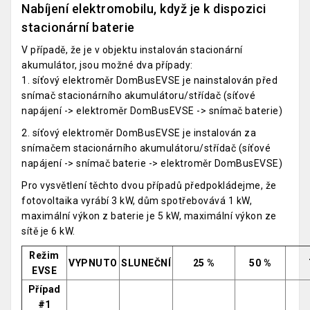
Nabíjení elektromobilu, když je k dispozici
stacionární baterie
V případě, že je v objektu instalován stacionární
akumulátor, jsou možné dva případy:
1. síťový elektroměr DomBusEVSE je nainstalován před
snímač stacionárního akumulátoru/střídač (síťové
napájení -> elektroměr DomBusEVSE -> snímač baterie)
2. síťový elektroměr DomBusEVSE je instalován za
snímačem stacionárního akumulátoru/střídač (síťové
napájení -> snímač baterie -> elektroměr DomBusEVSE)
Pro vysvětlení těchto dvou případů předpokládejme, že
fotovoltaika vyrábí 3 kW, dům spotřebovává 1 kW,
maximální výkon z baterie je 5 kW, maximální výkon ze
sítě je 6 kW.
Režim
VYPNUTO
SLUNEČNÍ
25 %
50 %
EVSE
Případ
#1