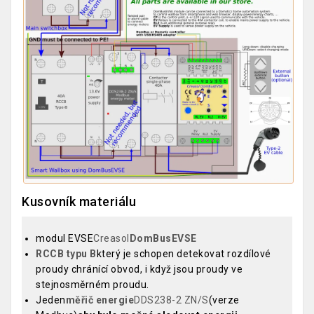
Kusovník materiálu
modul EVSE
Creasol
DomBusEVSE
RCCB typu B
který je schopen detekovat rozdílové
proudy chránící obvod, i když jsou proudy ve
stejnosměrném proudu.
Jeden
měřič energie
DDS238-2 ZN/S
(verze