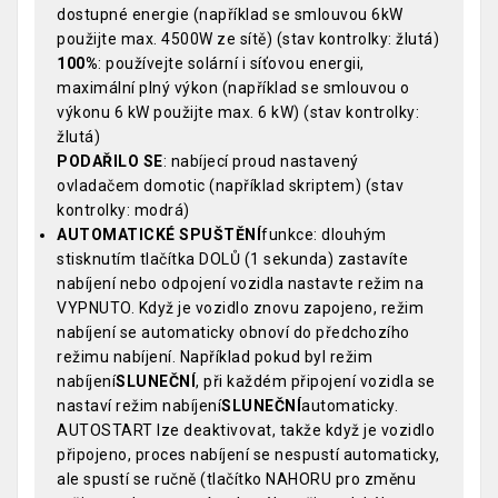
dostupné energie (například se smlouvou 6kW
použijte max. 4500W ze sítě) (stav kontrolky: žlutá)
100%
: používejte solární i síťovou energii,
maximální plný výkon (například se smlouvou o
výkonu 6 kW použijte max. 6 kW) (stav kontrolky:
žlutá)
PODAŘILO SE
: nabíjecí proud nastavený
ovladačem domotic (například skriptem) (stav
kontrolky: modrá)
AUTOMATICKÉ SPUŠTĚNÍ
funkce: dlouhým
stisknutím tlačítka DOLŮ (1 sekunda) zastavíte
nabíjení nebo odpojení vozidla nastavte režim na
VYPNUTO. Když je vozidlo znovu zapojeno, režim
nabíjení se automaticky obnoví do předchozího
režimu nabíjení. Například pokud byl režim
nabíjení
SLUNEČNÍ
, při každém připojení vozidla se
nastaví režim nabíjení
SLUNEČNÍ
automaticky.
AUTOSTART lze deaktivovat, takže když je vozidlo
připojeno, proces nabíjení se nespustí automaticky,
ale spustí se ručně (tlačítko NAHORU pro změnu