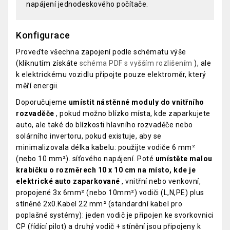
napájení jednodeskového počítače.
Konfigurace
Proveďte všechna zapojení podle schématu výše
(kliknutím získáte
schéma PDF s vyšším rozlišením
), ale
k elektrickému vozidlu připojte pouze elektroměr, který
měří energii.
Doporučujeme
umístit nástěnné moduly do vnitřního
rozvaděče
, pokud možno blízko místa, kde zaparkujete
auto, ale také do blízkosti hlavního rozvaděče nebo
solárního invertoru, pokud existuje, aby se
minimalizovala délka kabelu: použijte vodiče 6 mm²
(nebo 10 mm²). síťového napájení. Poté
umístěte malou
krabičku o rozměrech 10 x 10 cm na místo, kde je
elektrické auto zaparkované
, vnitřní nebo venkovní,
propojené 3x 6mm² (nebo 10mm²) vodiči (L,N,PE) plus
stíněné 2x0.Kabel 22 mm² (standardní kabel pro
poplašné systémy): jeden vodič je připojen ke svorkovnici
CP (řídící pilot) a druhý vodič + stínění jsou připojeny k