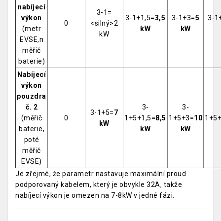
nabíjecí
3-1=
výkon
3-1+1,5=
3,5
3-1+3=
5
3-1
0
<silný>2
(metr
kW
kW
kW
EVSE,n
měřič
baterie)
Nabíjecí
výkon
pouzdra
č. 2
3-
3-
3-1+5=
7
(měřič
0
1+5+1,5=
8,5
1+5+3=
10
1+5+
kW
baterie,
kW
kW
poté
měřič
EVSE)
Je zřejmé, že parametr nastavuje maximální proud
podporovaný kabelem, který je obvykle 32A, takže
nabíjecí výkon je omezen na 7-8kW v jedné fázi.