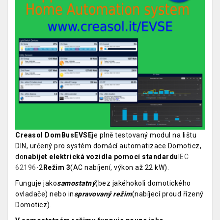
Creasol DomBusEVSE
je plně testovaný modul na lištu
DIN, určený pro systém domácí automatizace Domoticz,
do
nabíjet elektrická vozidla pomocí standardu
IEC
62196
-2
Režim 3
(AC nabíjení, výkon až 22 kW).
Funguje jako
samostatný
(bez jakéhokoli domotického
ovladače) nebo in
spravovaný režim
(nabíjecí proud řízený
Domoticz).