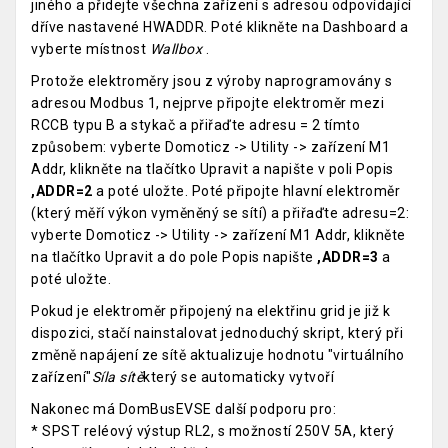
jiného a přidejte všechna zařízení s adresou odpovídající
dříve nastavené HWADDR. Poté klikněte na Dashboard a
vyberte místnost
Wallbox
.
Protože elektroměry jsou z výroby naprogramovány s
adresou Modbus 1, nejprve připojte elektroměr mezi
RCCB typu B a stykač a přiřaďte adresu = 2 tímto
způsobem: vyberte Domoticz -> Utility -> zařízení M1
Addr, klikněte na tlačítko Upravit a napište v poli Popis
,ADDR=2
a poté uložte. Poté připojte hlavní elektroměr
(který měří výkon vyměněný se sítí) a přiřaďte adresu=2:
vyberte Domoticz -> Utility -> zařízení M1 Addr, klikněte
na tlačítko Upravit a do pole Popis napište
,ADDR=3
a
poté uložte.
Pokud je elektroměr připojený na elektřinu grid je již k
dispozici, stačí nainstalovat jednoduchý skript, který při
změně napájení ze sítě aktualizuje hodnotu "virtuálního
zařízení"
Síla sítě
který se automaticky vytvoří
Nakonec má DomBusEVSE další podporu pro:
* SPST reléový výstup RL2, s možností 250V 5A, který