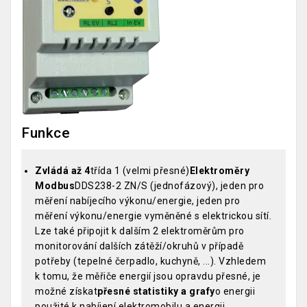
Funkce
Zvládá až 4
třída 1 (velmi přesné)
Elektroměry
Modbus
DDS238-2 ZN/S (jednofázový), jeden pro
měření nabíjecího výkonu/energie, jeden pro
měření výkonu/energie vyměněné s elektrickou sítí.
Lze také připojit k dalším 2 elektroměrům pro
monitorování dalších zátěží/okruhů v případě
potřeby (tepelné čerpadlo, kuchyně, ...). Vzhledem
k tomu, že měřiče energií jsou opravdu přesné, je
možné získat
přesné statistiky a grafy
o energii
použité k nabíjení elektromobilu a energii