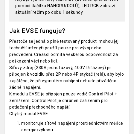
pomocí tlačítka NAHORU/DOLŮ), LED RGB zobrazí
aktuální režim po dobu 1 sekundy.
Jak EVSE funguje?
Přestože se jedná o plně testovaný produkt, mohou
jej
techničtí inženýři použít pouze
pro vývoj nebo
předvedení. Creasol
odmítá veškerou odpovědnost za
poškození věcí nebo lidí.
Síťový zdroj (230V jednofázový, 400V třífázový) je
připojen k vozidlu přes 2P nebo 4P stykač (relé), aby bylo
zajištěno, že při vypnutém nabíjení nebude přiváděno
žádné napájení.
K modulu EVSE je připojen pouze vodič Control Pilot +
zem/zem: Control Pilot je chráněn zařízením pro
potlačení přechodného napětí.
Chytrý modul EVSE:
monitoruje síťové napájení prostřednictvím měřiče
energie/výkonu