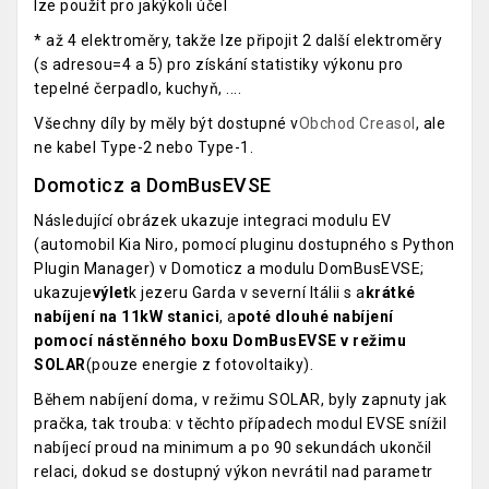
lze použít pro jakýkoli účel
* až 4 elektroměry, takže lze připojit 2 další elektroměry
(s adresou=4 a 5) pro získání statistiky výkonu pro
tepelné čerpadlo, kuchyň, ....
Všechny díly by měly být dostupné v
Obchod Creasol
, ale
ne kabel Type-2 nebo Type-1.
Domoticz a DomBusEVSE
Následující obrázek ukazuje integraci modulu EV
(automobil Kia Niro, pomocí pluginu dostupného s Python
Plugin Manager) v Domoticz a modulu DomBusEVSE;
ukazuje
výlet
k jezeru Garda v severní Itálii s a
krátké
nabíjení na 11kW stanici
, a
poté dlouhé nabíjení
pomocí nástěnného boxu DomBusEVSE v režimu
SOLAR
(pouze energie z fotovoltaiky).
Během nabíjení doma, v režimu SOLAR, byly zapnuty jak
pračka, tak trouba: v těchto případech modul EVSE snížil
nabíjecí proud na minimum a po 90 sekundách ukončil
relaci, dokud se dostupný výkon nevrátil nad parametr