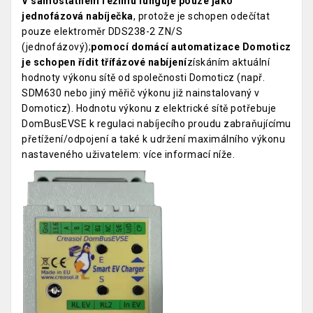
V samostatném režimu funguje pouze jako
jednofázová nabíječka
, protože je schopen odečítat
pouze elektroměr DDS238-2 ZN/S
(jednofázový);
pomocí domácí automatizace Domoticz
je schopen řídit třífázové nabíjení
získáním aktuální
hodnoty výkonu sítě od společnosti Domoticz (např.
SDM630 nebo jiný měřič výkonu již nainstalovaný v
Domoticz). Hodnotu výkonu z elektrické sítě potřebuje
DomBusEVSE k regulaci nabíjecího proudu zabraňujícímu
přetížení/odpojení a také k udržení maximálního výkonu
nastaveného uživatelem: více informací níže.