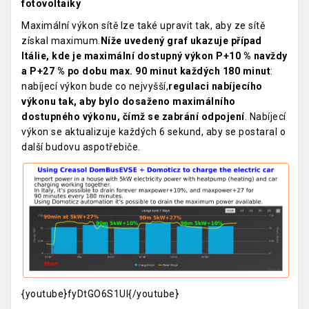
fotovoltaiky
Maximální výkon sítě lze také upravit tak, aby ze sítě
získal maximum.
Níže uvedený graf ukazuje případ
Itálie, kde je maximální dostupný výkon P+10 % navždy
a P+27 % po dobu max. 90 minut každých 180 minut
:
nabíjecí výkon bude co nejvyšší,
regulaci nabíjecího
výkonu tak, aby bylo dosaženo maximálního
dostupného výkonu, čímž se zabrání odpojení
. Nabíjecí
výkon se aktualizuje každých 6 sekund, aby se postaral o
další budovu aspotřebiče.
{youtube}fyDtGO6S1UI{/youtube}