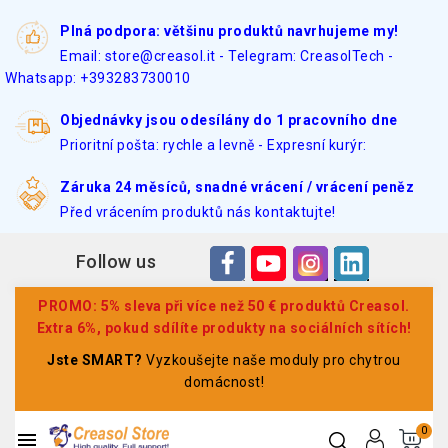
Plná podpora: většinu produktů navrhujeme my!
Email: store@creasol.it - Telegram: CreasolTech -
Whatsapp: +393283730010
Objednávky jsou odesílány do 1 pracovního dne
Prioritní pošta: rychle a levně - Expresní kurýr:
Záruka 24 měsíců, snadné vrácení / vrácení peněz
Před vrácením produktů nás kontaktujte!
Follow us
PROMO: 5% sleva při více než 50 € produktů Creasol.
Extra 6%, pokud sdílíte produkty na sociálních sítích!
Jste SMART?
Vyzkoušejte naše moduly pro chytrou
domácnost!
0
