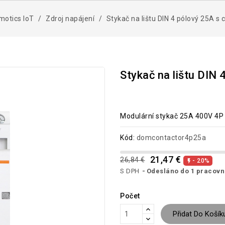
motics IoT
Zdroj napájení
Stykač na lištu DIN 4 pólový 25A s
Stykač na lištu DIN
Modulární stykač 25A 400V 4P n
Kód:
domcontactor4p25a
21,47 €
26,84 €
- 20%

S DPH
Odesláno do 1 pracovn
Počet
Přidat Do Košík