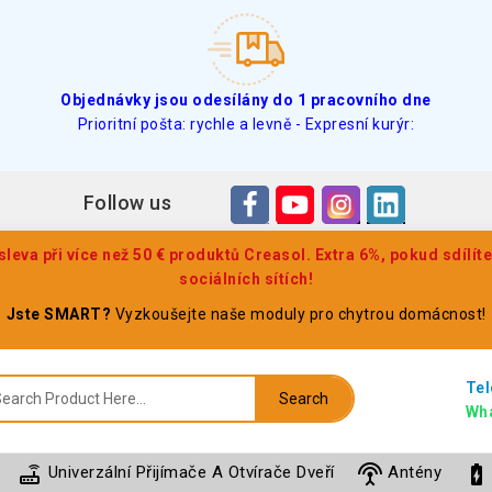
Objednávky jsou odesílány do 1 pracovního dne
Prioritní pošta: rychle a levně - Expresní kurýr:
Follow us
eva při více než 50 € produktů Creasol. Extra 6%, pokud sdílít
sociálních sítích!
Jste SMART?
Vyzkoušejte naše moduly pro chytrou domácnost!
Tel
Search
Wh
router
settings_input_antenna
battery_charging_full
Univerzální Přijímače A Otvírače Dveří
Antény