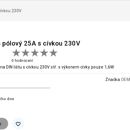
 cívkou 230V
 4 pólový 25A s cívkou 230V
0 hodnocení
a DIN lištu s cívkou 230V stř. s výkonem cívky pouze 1,6W.
Značka
OEM
ího dne
u
favorite_border