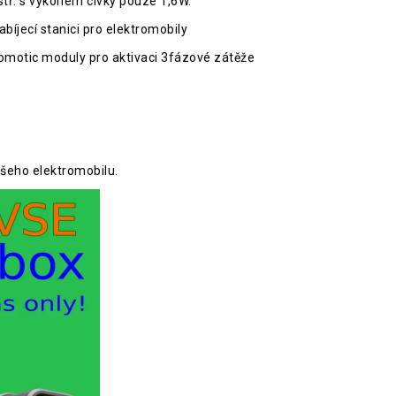
stř. s výkonem cívky pouze 1,6W.
bíjecí stanici pro elektromobily
omotic moduly pro aktivaci 3fázové zátěže
ašeho elektromobilu.