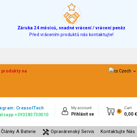
Záruka 24 měsíců, snadné vrácení / vrácení peněz
Před vrácením produktů nás kontaktujte!
e produkty na
Czech

egram: CreasolTech
My account
Cart
0
Přihlásit se
0,00 €
atsapp +393283730010
handyman
Články A Baterie
Opravárenský Servis
Kontaktujte Nás