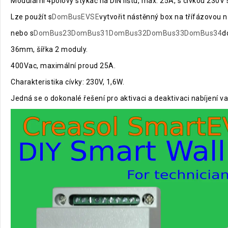
Modulární 4pólový stykač na DIN lištu, max. 25A, s cívkou 230V 
Lze použít s
DomBusEVSE
vytvořit nástěnný box na třífázovou na
nebo s
DomBus23
DomBus31
DomBus32
DomBus33
DomBus34
d
36mm, šířka 2 moduly.
400Vac, maximální proud 25A.
Charakteristika cívky: 230V, 1,6W.
Jedná se o dokonalé řešení pro aktivaci a deaktivaci nabíjení v