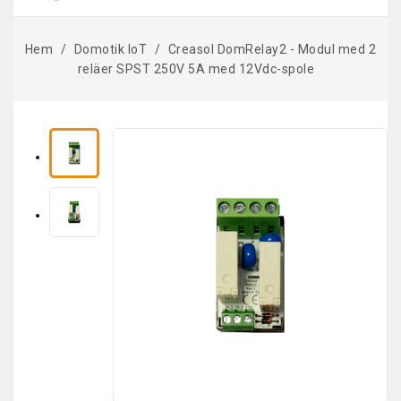
Hem
Domotik IoT
Creasol DomRelay2 - Modul med 2
reläer SPST 250V 5A med 12Vdc-spole