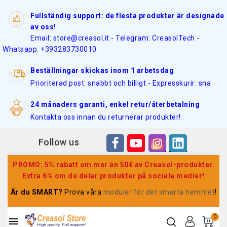
Fullständig support: de flesta produkter är designade
av oss!
Email: store@creasol.it - Telegram: CreasolTech -
Whatsapp: +393283730010
Beställningar skickas inom 1 arbetsdag
Prioriterad post: snabbt och billigt - Expresskurir: sna
24 månaders garanti, enkel retur/återbetalning
Kontakta oss innan du returnerar produkter!
Follow us
PROMO: 5% rabatt om mer än 50€ av Creasol-produkter.
Extra 6% om du delar produkter på sociala medier!
Är du SMART?
Prova våra
moduler för det smarta hemmet
!
0
