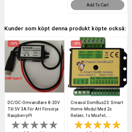
Add To Cart
Kunder som köpt denna produkt köpte också:
−30%
−25%
DC/DC-Omvandlare 8-20V
Creasol DomBus23: Smart
Till 5V 3A För Att Försörja
Home-Modul Med 2x
RaspberryPI
Reläer, 1x Mosfet, ...