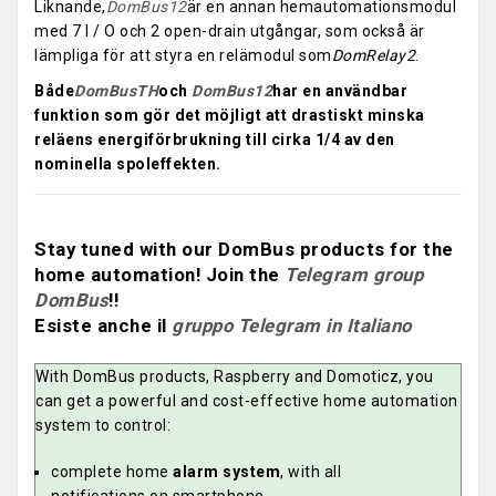
Liknande,
DomBus12
är en annan hemautomationsmodul
med 7 I / O och 2 open-drain utgångar, som också är
lämpliga för att styra en relämodul som
DomRelay2
.
Både
DomBusTH
och
DomBus12
har en användbar
funktion som gör det möjligt att drastiskt minska
reläens energiförbrukning till cirka 1/4 av den
nominella spoleffekten.
Stay tuned with our DomBus products for the
home automation! Join the
Telegram group
DomBus
!!
Esiste anche il
gruppo Telegram in Italiano
With DomBus products, Raspberry and Domoticz, you
can get a powerful and cost-effective home automation
system to control:
complete home
alarm system
, with all
notifications on smartphone