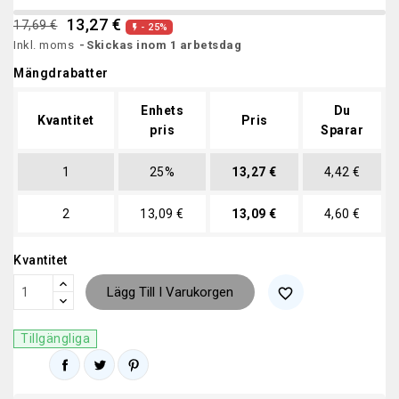
13,27 €
17,69 €
- 25%

Inkl. moms
Skickas inom 1 arbetsdag
Mängdrabatter
Enhets
Du
Kvantitet
Pris
pris
Sparar
1
25%
13,27 €
4,42 €
2
13,09 €
13,09 €
4,60 €
Kvantitet
Lägg Till I Varukorgen
favorite_border
Tillgängliga