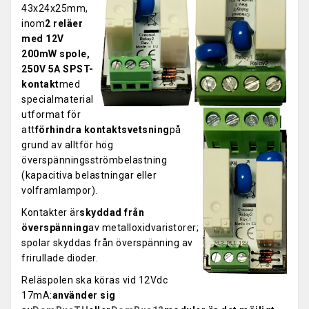
43x24x25mm,
inom
2 reläer
med 12V
200mW spole,
250V 5A SPST-
kontakt
med
specialmaterial
utformat för
att
förhindra kontaktsvetsning
på
grund av alltför hög
överspänningsströmbelastning
(kapacitiva belastningar eller
volframlampor).
Kontakter är
skyddad från
överspänning
av metalloxidvaristorer;
spolar skyddas från överspänning av
frirullade dioder.
Reläspolen ska köras vid 12Vdc
17mA:
använder sig