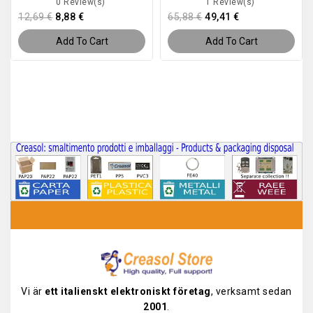
0 Review(s)
1 Review(s)
12,69 €
8,88 €
65,88 €
49,41 €
Add To Cart
Add To Cart
Vi är
ett italienskt elektroniskt företag
, verksamt sedan
2001
.