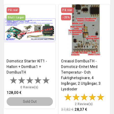
På rea!
På rea!
Slut i Lager
−25%
Domoticz Starter KIT1 -
Creasol DomBusTH -
Hallon + DomBus1 +
Domoticz-Enhet Med
DomBusTH
Temperatur- Och
Fuktighetsgivare, 4
Ingångar, 2 Utgångar, 3
0 Review(s)
Lysdioder
128,00 €
Sold Out
2 Review(s)
37,82 €
28,37 €