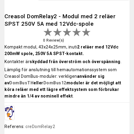
Creasol DomRelay2 - Modul med 2 reläer
SPST 250V 5A med 12Vdc-spole
0 Review(s)
Kompakt modul, 43x24x25mm, inuti
2 reläer med 12Vdc
200mW spole, 250V 5A SPST-kontakt.
Kontakter är
skyddad från överström och överspänning
.
Lämplig för anslutning till hemautomationssystem som
Creasol DomBus-moduler: verkligen
använder sig
av
DomBusTH
eller
DomBus12
moduler är det möjligt att
köra reläer med ett lägre effektsystem som förbrukar
mindre än 1/4 av nominell effekt
.
Referens:
creDomRelay2