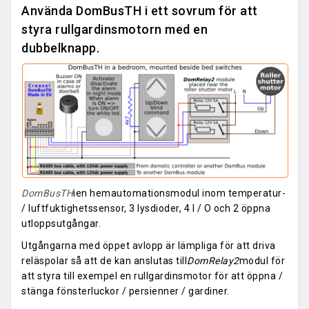
Använda DomBusTH i ett sovrum för att
styra rullgardinsmotorn med en
dubbelknapp.
DomBusTH
ien hemautomationsmodul inom temperatur-
/ luftfuktighetssensor, 3 lysdioder, 4 I / O och 2 öppna
utloppsutgångar.
Utgångarna med öppet avlopp är lämpliga för att driva
reläspolar så att de kan anslutas till
DomRelay2
modul för
att styra till exempel en rullgardinsmotor för att öppna /
stänga fönsterluckor / persienner / gardiner.