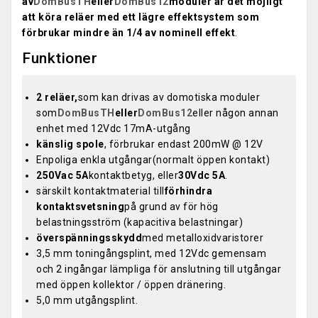
av
DomBusTH
eller
DomBus12
moduler är det möjligt
att köra reläer med ett lägre effektsystem som
förbrukar mindre än 1/4 av nominell effekt
.
Funktioner
2 reläer,
som kan drivas av domotiska moduler
som
DomBusTH
eller
DomBus12
eller någon annan
enhet med 12Vdc 17mA-utgång
känslig spole
, förbrukar endast 200mW @ 12V
Enpoliga enkla utgångar(normalt öppen kontakt)
250Vac 5A
kontaktbetyg, eller
30Vdc 5A
.
särskilt kontaktmaterial till
förhindra
kontaktsvetsning
på grund av för hög
belastningsström (kapacitiva belastningar)
överspänningsskydd
med metalloxidvaristorer
3,5 mm toningångsplint, med 12Vdc gemensam
och 2 ingångar lämpliga för anslutning till utgångar
med öppen kollektor / öppen dränering.
5,0 mm utgångsplint.