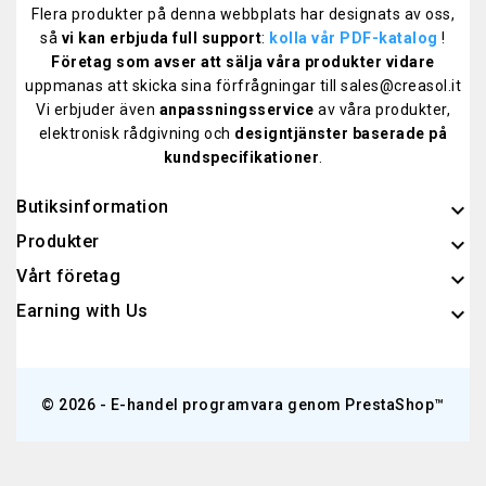
Flera produkter på denna webbplats har designats av oss,
så
vi kan erbjuda full support
:
kolla vår PDF-katalog
!
Företag som avser att sälja våra produkter vidare
uppmanas att skicka sina förfrågningar till sales@creasol.it
Vi erbjuder även
anpassningsservice
av våra produkter,
elektronisk rådgivning och
designtjänster baserade på
kundspecifikationer
.
Butiksinformation
keyboard_arrow_down
Produkter

Vårt företag

Earning with Us

© 2026 - E-handel programvara genom PrestaShop™