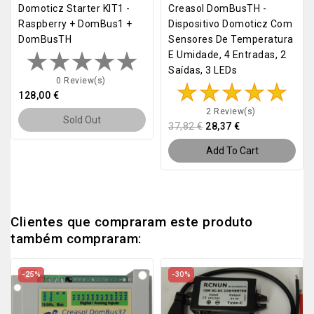
Domoticz Starter KIT1 -
Creasol DomBusTH -
Raspberry + DomBus1 +
Dispositivo Domoticz Com
DomBusTH
Sensores De Temperatura
E Umidade, 4 Entradas, 2
Saídas, 3 LEDs
0 Review(s)
128,00 €
2 Review(s)
Sold Out
37,82 €
28,37 €
Add To Cart
Clientes que compraram este produto
também compraram:
-25%
-30%