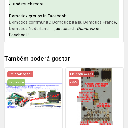
and much more....
Domoticz groups in Facebook:
Domoticz community
,
Domoticz Italia
,
Domoticz France
,
Domoticz Nederland
, ... just search
Domoticz
on
Facebook!
Também poderá gostar
Em promoção!
Em promoção!
Esgotado
-25%