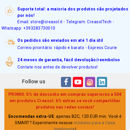
Suporte total: a maioria dos produtos são projetados
por nós!
Email: store@creasol.it - Telegram: CreasolTech -
Whatsapp: +393283730010
Os pedidos são enviados em até 1 dia útil
Correio prioritário: rápido e barato - Express Courie
24 meses de garantia, fácil devolução/reembolso
Contate-nos antes de devolver produtos!
Follow us
PROMO: 5% de desconto em compras superiores a 50€
em produtos Creasol. 6% extras se você compartilhar
produtos nas redes sociais!
Encomendas extra-UE
: apenas B2C, 120 EUR min. Você é
SMART? Experimente nossos
módulos para a Casa
Inteligente
!