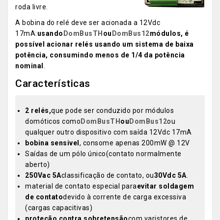
roda livre.
A bobina do relé deve ser acionada a 12Vdc
17mA:
usando
DomBusTH
ou
DomBus12
módulos, é
possível acionar relés usando um sistema de baixa
potência, consumindo menos de 1/4 da potência
nominal
.
Características
2 relés,
que pode ser conduzido por módulos
domóticos como
DomBusTH
ou
DomBus12
ou
qualquer outro dispositivo com saída 12Vdc 17mA
bobina sensivel
, consome apenas 200mW @ 12V
Saídas de um pólo único(contato normalmente
aberto)
250Vac 5A
classificação de contato, ou
30Vdc 5A
.
material de contato especial para
evitar soldagem
de contato
devido à corrente de carga excessiva
(cargas capacitivas)
proteção contra sobretensão
com varistores de