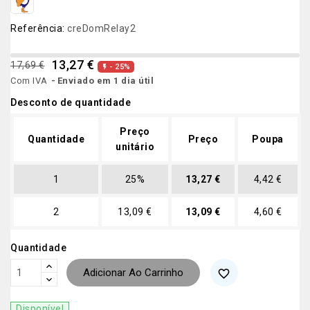
Referência:
creDomRelay2
13,27 €
17,69 €
- 25%

Com IVA
Enviado em 1 dia útil
Desconto de quantidade
Preço
Quantidade
Preço
Poupa
unitário
1
25%
13,27 €
4,42 €
2
13,09 €
13,09 €
4,60 €
Quantidade
Adicionar Ao Carrinho
favorite_border
Disponível