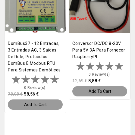
DomBus37 - 12 Entradas,
Conversor DC/DC 8-20V
3 Entradas AC, 3 Saídas
Para 5V 3A Para Fornecer
De Relé, Protocolos
RaspberryPI
DomBus E Modbus RTU
Para Sistemas Domóticos
0 Review(s)
12,69 €
8,88 €
0 Review(s)
Add To Cart
78,08 €
58,56 €
Add To Cart