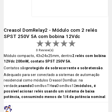
Creasol DomRelay2 - Módulo com 2 relés
SPST 250V 5A com bobina 12Vdc
0 Review(s)
Módulo compacto, 43x24x25mm, dentro
2 relés com bobina
12Vdc 200mW, contato SPST 250V 5A.
Contatos são
protegido de sobrecorrente e sobretensão
.
Adequado para ser conectado a sistemas de automação
residencial como módulos Creasol DomBus: na
verdade,
usando
DomBusTH
ou
DomBus12
módulos, é
possível acionar relés usando um sistema de baixa
potência, consumindo menos de 1/4 da potência nominal
.