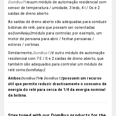
DomBusTH
euum módulo de automação residencial com
sensor de temperatura / umidade, 3 leds, 4 I / Os e 2
saídas de dreno aberto.
As saídas de dreno aberto são adequadas para conduzir
bobinas de relé, para que possam ser conectadas
ao
DomRelay2
módulo para controlar, por exemplo, um
motor de persiana para abrir / fechar persianas /
estores / cortinas.
Similarmente,
DomBus12
é outro módulo de automação
residencial com 7 E / S e 2 saídas de dreno aberto, que
também são adequados para controlar um módulo de
relé como
DomRelay2
.
Ambos
DomBusTH
e
DomBus12
possuem um recurso
útil que permite reduzir drasticamente o consumo de
energia do relé para cerca de 1/4 da energia nominal
da bobina.
Stay tuned with our DomBus products for the