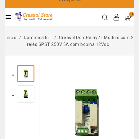
0

Início
Domótica IoT
Creasol DomRelay2 - Módulo com 2
relés SPST 250V 5A com bobina 12Vdc