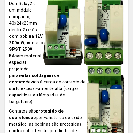
DomRelay2 é
um módulo
compacto,
43x24x25mm,
dentro
2 relés
com bobina 12V
200mW, contato
SPST 250V
5A
com material
especial
projetado
para
evitar soldagem de
contato
devido à carga de corrente de
surto excessivamente alta (cargas
capacitivas ou lâmpadas de
tungstênio).
Contatos são
protegido de
sobretensão
por varistores de óxido
metálico; as bobinas são protegidas
contra sobretensão por diodos de