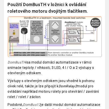
Použití DomBusTH v ložnici k ovládání
roletového motoru dvojitým tlačítkem.
DomBusTH
isa modul domácí automatizace v rámci
snímače teploty / vlhkosti, 3 LED, 4 I / O a 2 výstupy s
otevřeným odtokem.
Výstupy s otevřeným odtokem jsou vhodné k pohonu
cívek relé, takže je lze připojit k
DomRelay2
modul pro
ovládání například motoru rolety pro otevírání / zavírání
rolet / rolet / záclon.
Podobně,
DomBus12
je další modul domácí automatizace