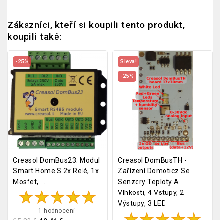
Zákazníci, kteří si koupili tento produkt,
koupili také:
-25%
Sleva!
-25%
Creasol DomBus23: Modul
Creasol DomBusTH -
Smart Home S 2x Relé, 1x
Zařízení Domoticz Se
Mosfet, ...
Senzory Teploty A
Vlhkosti, 4 Vstupy, 2
Výstupy, 3 LED
1 hodnocení