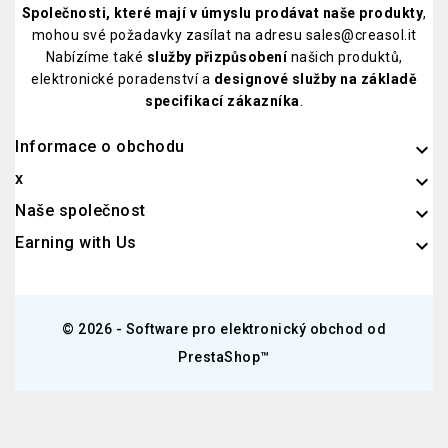
Společnosti, které mají v úmyslu prodávat naše produkty
,
mohou své požadavky zasílat na adresu sales@creasol.it
Nabízíme také
služby přizpůsobení
našich produktů,
elektronické poradenství a
designové služby na základě
specifikací zákazníka
.
Informace o obchodu
keyboard_arrow_down
x

Naše společnost

Earning with Us

© 2026 - Software pro elektronický obchod od
PrestaShop™