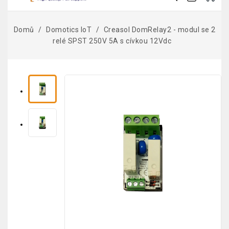
Domů
Domotics IoT
Creasol DomRelay2 - modul se 2
relé SPST 250V 5A s cívkou 12Vdc