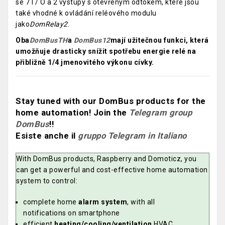
se 7 I / O a 2 výstupy s otevřeným odtokem, které jsou
také vhodné k ovládání reléového modulu
jako
DomRelay2
.
Oba
DomBusTH
a
DomBus12
mají užitečnou funkci, která
umožňuje drasticky snížit spotřebu energie relé na
přibližně 1/4 jmenovitého výkonu cívky.
Stay tuned with our DomBus products for the
home automation! Join the
Telegram group
DomBus
!!
Esiste anche il
gruppo Telegram in Italiano
With DomBus products, Raspberry and Domoticz, you
can get a powerful and cost-effective home automation
system to control:
complete home
alarm system
, with all
notifications on smartphone
efficient
heating/cooling/ventilation
HVAC