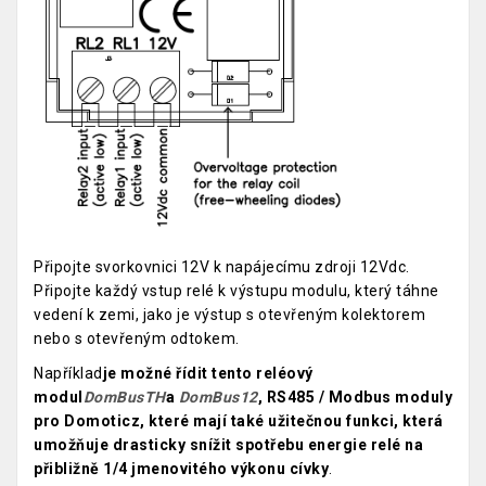
Připojte svorkovnici 12V k napájecímu zdroji 12Vdc.
Připojte každý vstup relé k výstupu modulu, který táhne
vedení k zemi, jako je výstup s otevřeným kolektorem
nebo s otevřeným odtokem.
Například
je možné řídit tento reléový
modul
DomBusTH
a
DomBus12
, RS485 / Modbus moduly
pro Domoticz, které mají také užitečnou funkci, která
umožňuje drasticky snížit spotřebu energie relé na
přibližně 1/4 jmenovitého výkonu cívky
.