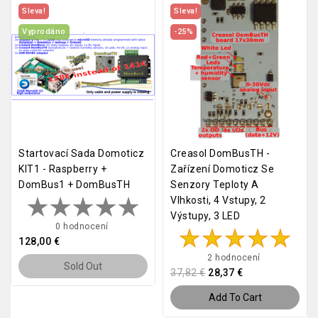
Sleva!
Sleva!
Vyprodáno
-25%
Startovací Sada Domoticz
Creasol DomBusTH -
KIT1 - Raspberry +
Zařízení Domoticz Se
DomBus1 + DomBusTH
Senzory Teploty A
Vlhkosti, 4 Vstupy, 2
Výstupy, 3 LED
0 hodnocení
128,00 €
2 hodnocení
Sold Out
37,82 €
28,37 €
Add To Cart