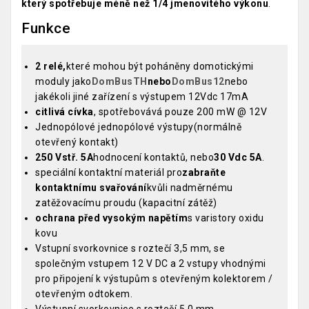
který spotřebuje méně než 1/4 jmenovitého výkonu
.
Funkce
2 relé,
které mohou být poháněny domotickými
moduly jako
DomBusTH
nebo
DomBus12
nebo
jakékoli jiné zařízení s výstupem 12Vdc 17mA
citlivá cívka
, spotřebovává pouze 200 mW @ 12V
Jednopólové jednopólové výstupy(normálně
otevřený kontakt)
250 Vstř. 5A
hodnocení kontaktů, nebo
30 Vdc 5A
.
speciální kontaktní materiál pro
zabraňte
kontaktnímu svařování
kvůli nadměrnému
zatěžovacímu proudu (kapacitní zátěž)
ochrana před vysokým napětím
s varistory oxidu
kovu
Vstupní svorkovnice s roztečí 3,5 mm, se
společným vstupem 12 V DC a 2 vstupy vhodnými
pro připojení k výstupům s otevřeným kolektorem /
otevřeným odtokem.