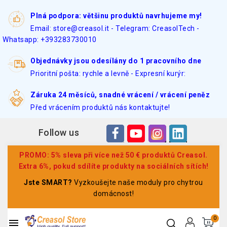
Plná podpora: většinu produktů navrhujeme my!
Email: store@creasol.it - Telegram: CreasolTech -
Whatsapp: +393283730010
Objednávky jsou odesílány do 1 pracovního dne
Prioritní pošta: rychle a levně - Expresní kurýr:
Záruka 24 měsíců, snadné vrácení / vrácení peněz
Před vrácením produktů nás kontaktujte!
Follow us
PROMO: 5% sleva při více než 50 € produktů Creasol.
Extra 6%, pokud sdílíte produkty na sociálních sítích!
Jste SMART?
Vyzkoušejte naše moduly pro chytrou
domácnost!
0
