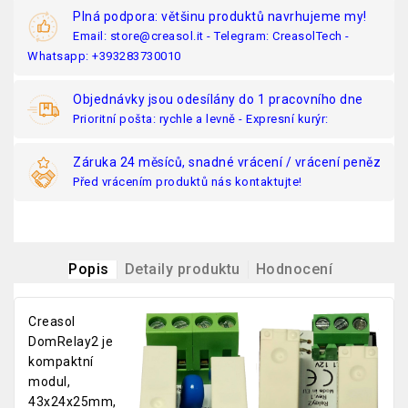
Plná podpora: většinu produktů navrhujeme my!
Email: store@creasol.it - Telegram: CreasolTech -
Whatsapp: +393283730010
Objednávky jsou odesílány do 1 pracovního dne
Prioritní pošta: rychle a levně - Expresní kurýr:
Záruka 24 měsíců, snadné vrácení / vrácení peněz
Před vrácením produktů nás kontaktujte!
Popis
Detaily produktu
Hodnocení
Creasol
DomRelay2 je
kompaktní
modul,
43x24x25mm,