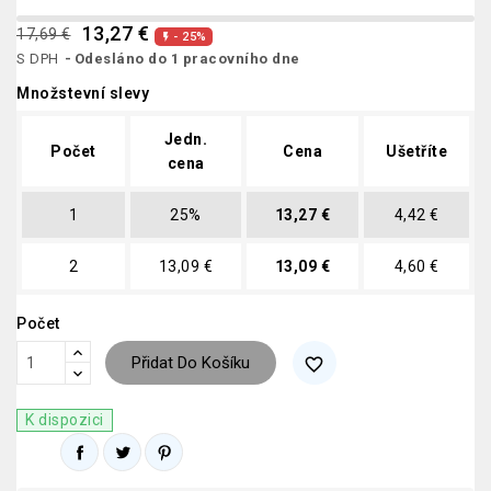
13,27 €
17,69 €
- 25%

S DPH
Odesláno do 1 pracovního dne
Množstevní slevy
Jedn.
Počet
Cena
Ušetříte
cena
1
25%
13,27 €
4,42 €
2
13,09 €
13,09 €
4,60 €
Počet
Přidat Do Košíku
favorite_border
K dispozici