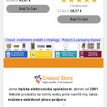
65,88 €
49,41 €
2 hodnocení
Add To Cart
37,82 €
28,37 €
Add To Cart
Jsme
italská elektronická společnost
, aktivní od
2001
.
Několik produktů na tomto webu jsme navrhli my, takže
můžeme nabídnout plnou podporu
:
prohlédněte si náš
katalog PDF
!