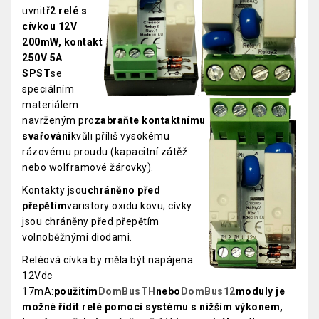
uvnitř
2 relé s
cívkou 12V
200mW, kontakt
250V 5A
SPST
se
speciálním
materiálem
navrženým pro
zabraňte kontaktnímu
svařování
kvůli příliš vysokému
rázovému proudu (kapacitní zátěž
nebo wolframové žárovky).
Kontakty jsou
chráněno před
přepětím
varistory oxidu kovu; cívky
jsou chráněny před přepětím
volnoběžnými diodami.
Reléová cívka by měla být napájena
12Vdc
17mA:
použitím
DomBusTH
nebo
DomBus12
moduly je
možné řídit relé pomocí systému s nižším výkonem,