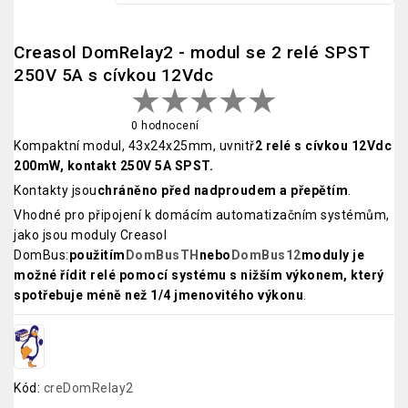
Creasol DomRelay2 - modul se 2 relé SPST
250V 5A s cívkou 12Vdc
0 hodnocení
Kompaktní modul, 43x24x25mm, uvnitř
2 relé s cívkou 12Vdc
200mW, kontakt 250V 5A SPST.
Kontakty jsou
chráněno před nadproudem a přepětím
.
Vhodné pro připojení k domácím automatizačním systémům,
jako jsou moduly Creasol
DomBus:
použitím
DomBusTH
nebo
DomBus12
moduly je
možné řídit relé pomocí systému s nižším výkonem, který
spotřebuje méně než 1/4 jmenovitého výkonu
.
Kód:
creDomRelay2