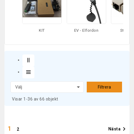
KIT
EV - Elfordon
Styrenh

Välj
Filtrera
Visar 1-36 av 66 objekt
1

Nästa
2