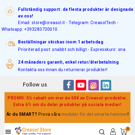
Fullständig support: de flesta produkter är designade
av oss!
Email: store@creasol.it - Telegram: CreasolTech -
Whatsapp: +393283730010
Beställningar skickas inom 1 arbetsdag
Prioriterad post: snabbt och billigt - Expresskurir: sna
24 månaders garanti, enkel retur/återbetalning
Kontakta oss innan du returnerar produkter!
Follow us
PROMO: 5% rabatt om mer än 50€ av Creasol-produkter.
Extra 6% om du delar produkter på sociala medier!
Är du SMART?
Prova våra
moduler för det smarta hemmet
!
0
