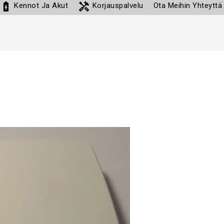
battery_charging_full
handyman
Kennot Ja Akut
Korjauspalvelu
Ota Meihin Yhteyttä