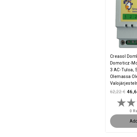
Creasol Dom
Domoticz-Mod
3 AC-Tuloa, 5
Olemassa Ole
Valojärjestel
62,22 €
46,6
0 R
Add