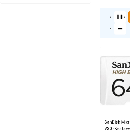
Virtalähde
(21)
SanDisk Mic
V30 -kestävy