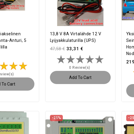
siakselinen
13,8 V 8A Virtalähde 12 V
Yks
nta-Anturi, 5
Lyijyakkulaturilla (UPS)
Sei
illa
Hom
47,58 €
33,31 €
Node
219
0 Review(s)
eview(s)
Add To Cart
 To Cart
−25%
−2