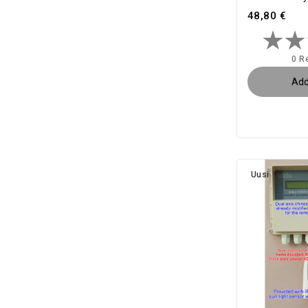
48,80 €
0 R
Add
Uusi