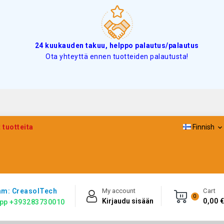
24 kuukauden takuu, helppo palautus/palautus
Ota yhteyttä ennen tuotteiden palautusta!
 tuotteita
Finnish

am: CreasolTech
My account
Cart
0
Kirjaudu sisään
0,00 €
pp +393283730010