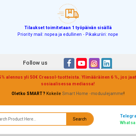
Tilaukset toimitetaan 1 työpäivän sisällä
Priority mail: nopea ja edullinen - Pikakuriiri: nope
Follow us
 alennus yli 50€ Creasol-tuotteista. Ylimääräinen 6 %, jos jaat
sosiaalisessa mediassa!
Oletko SMART?
Kokeile
Smart Home -moduulejamme
!
Telegr
Search
Whatsa