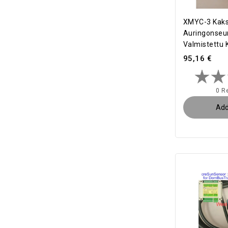
XMYC-3 Kaks
Auringonseur
Valmistettu 
95,16 €
0 R
Add