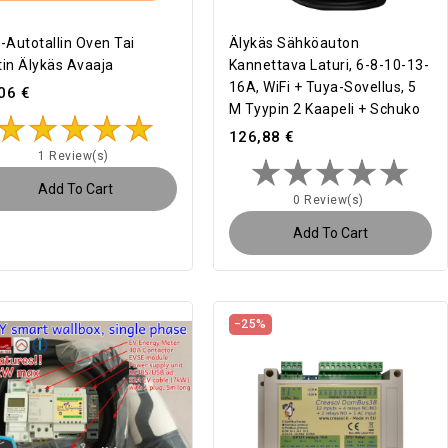
i-Autotallin Oven Tai
Älykäs Sähköauton
tin Älykäs Avaaja
Kannettava Laturi, 6-8-10-13-
16A, WiFi + Tuya-Sovellus, 5
06 €
M Tyypin 2 Kaapeli + Schuko
126,88 €
1 Review(s)
Add To Cart
0 Review(s)
Add To Cart
−25%