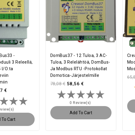
Bus33 -
DomBus37 - 12 Tuloa, 3 AC-
Cre
uuli 3 Releellä,
Tuloa, 3 Relelähtöä, DomBus-
Mod
 I/O:ta
Ja Modbus RTU -protokollat
Mosf
viin
Domotica-Järjestelmille
65,
miin
78,08 €
58,56 €
7 €
0 Review(s)
eview(s)
Add To Cart
 To Cart