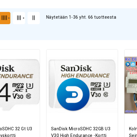
Näytetään 1-36 yht. 66 tuotteesta
roSDHC 32 Gt U3
SanDisk MicroSDHC 32GB U3
Kol
yskortti
V30 High Endurance -kortti
Sei