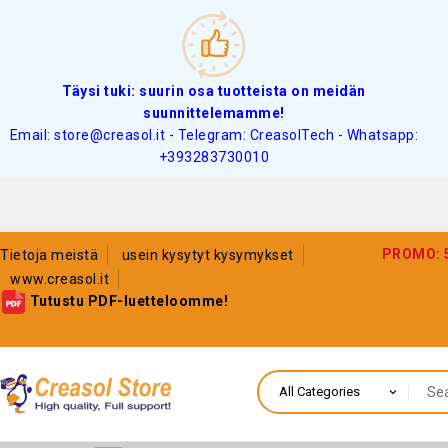
Täysi tuki: suurin osa tuotteista on meidän
suunnittelemamme!
Email: store@creasol.it - Telegram: CreasolTech - Whatsapp:
+393283730010
PROMO: 5%
Tietoja meistä
usein kysytyt kysymykset
www.creasol.it
Tutustu PDF-luetteloomme!