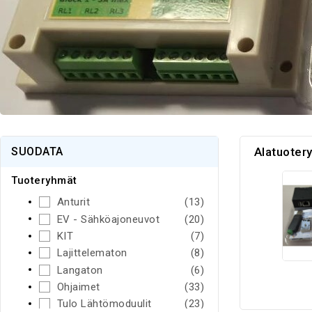
SUODATA
Alatuoter
Tuoteryhmät
Anturit
(13)
EV - Sähköajoneuvot
(20)
KIT
(7)
Lajittelematon
(8)
Langaton
(6)
Ohjaimet
(33)
Tulo Lähtömoduulit
(23)