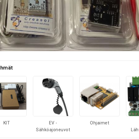
yhmät
KIT
EV -
Ohjaimet
Sähköajoneuvot
Läh