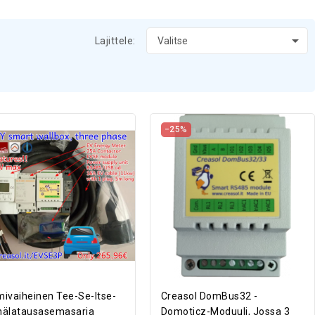

Lajittele:
Valitse
−25%
mivaiheinen Tee-Se-Itse-
Creasol DomBus32 -
nälatausasemasarja
Domoticz-Moduuli, Jossa 3