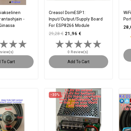
iakselinen
Creasol DomESP1:
WiF
antaohjain -
Input/output/supply Board
Por
Kiinassa
For ESP8266 Module
28,
29,28 €
21,96 €
eview(s)
0 Review(s)
 To Cart
Add To Cart
−30%