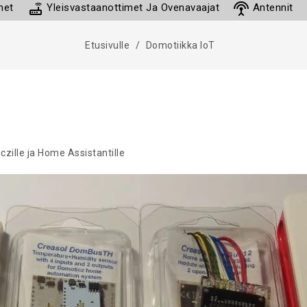
router
settings_input_antenna
met
Yleisvastaanottimet Ja Ovenavaajat
Antennit
Etusivulle
Domotiikka IoT
zille ja Home Assistantille