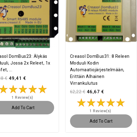
asol DomBus23: Älykäs
Creasol DomBus31: 8 Releen
uuli, Jossa 2x Releet, 1x
Moduuli Kodin
et, ...
Automaatiojärjestelmään,
Erittäin Alhainen
88 €
49,41 €
Virrankulutus
62,22 €
46,67 €
1 Review(s)
Add To Cart
1 Review(s)
Add To Cart