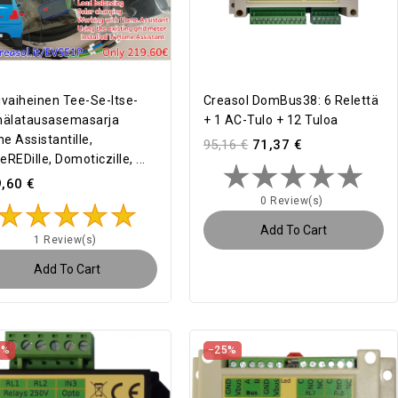
ivaiheinen Tee-Se-Itse-
Creasol DomBus38: 6 Relettä
nälatausasemasarja
+ 1 AC-Tulo + 12 Tuloa
e Assistantille,
95,16 €
71,37 €
REDille, Domoticzille, ...
,60 €
0 Review(s)
Add To Cart
1 Review(s)
Add To Cart
5%
−25%