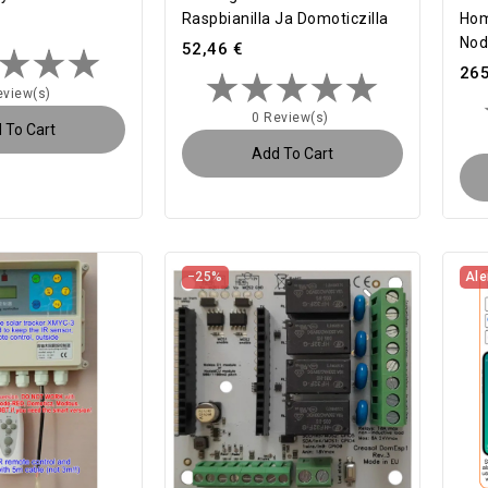
Raspbianilla Ja Domoticzilla
Hom
Node
52,46 €
265
eview(s)
0 Review(s)
 To Cart
Add To Cart
−25%
Ale