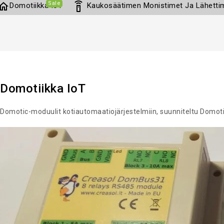
Sale
home
settings_remote
Domotiikka IoT
Kaukosäätimen Monistimet Ja Lähetti
Domotiikka IoT
Domotic-moduulit kotiautomaatiojärjestelmiin, suunniteltu Domotic