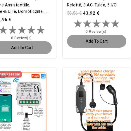
e Assistantille,
Relettä, 3 AC-Tuloa, 5 I/O
REDille, Domoticzille, ...
58,56 €
43,92 €
,96 €
0 Review(s)
0 Review(s)
Add To Cart
Add To Cart
nnuksessa!