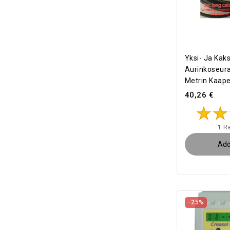
Yksi- Ja Kak
Aurinkoseura
Metrin Kaapel
40,26 €
1 R
Add
−25%