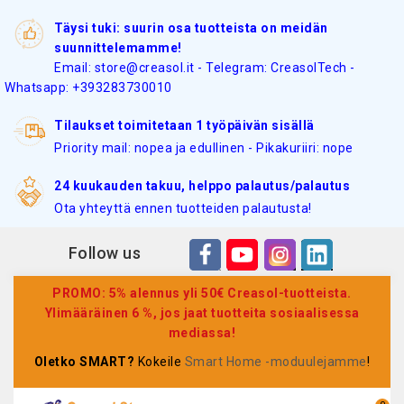
Täysi tuki: suurin osa tuotteista on meidän
suunnittelemamme!
Email: store@creasol.it - Telegram: CreasolTech -
Whatsapp: +393283730010
Tilaukset toimitetaan 1 työpäivän sisällä
Priority mail: nopea ja edullinen - Pikakuriiri: nope
24 kuukauden takuu, helppo palautus/palautus
Ota yhteyttä ennen tuotteiden palautusta!
Follow us
PROMO: 5% alennus yli 50€ Creasol-tuotteista.
Ylimääräinen 6 %, jos jaat tuotteita sosiaalisessa
mediassa!
Oletko SMART?
Kokeile
Smart Home -moduulejamme
!