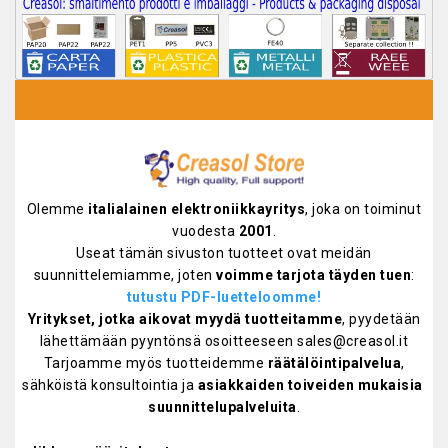
Olemme
italialainen elektroniikkayritys
, joka on toiminut
vuodesta
2001
.
Useat tämän sivuston tuotteet ovat meidän
suunnittelemiamme, joten
voimme tarjota täyden tuen
:
tutustu PDF-luetteloomme!
Yritykset, jotka aikovat myydä tuotteitamme
, pyydetään
lähettämään pyyntönsä osoitteeseen sales@creasol.it
Tarjoamme myös tuotteidemme
räätälöintipalvelua
,
sähköistä konsultointia ja
asiakkaiden toiveiden mukaisia ​​
suunnittelupalveluita
.