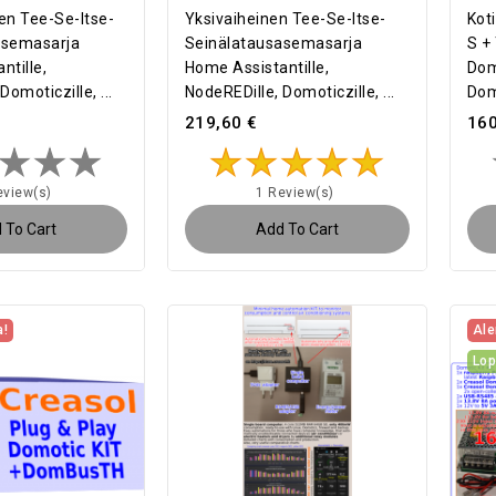
en Tee-Se-Itse-
Yksivaiheinen Tee-Se-Itse-
Kot
asemasarja
Seinälatausasemasarja
S +
ntille,
Home Assistantille,
Dom
Domoticzille, ...
NodeREDille, Domoticzille, ...
Dom
219,60 €
160
eview(s)
1 Review(s)
 To Cart
Add To Cart
a!
Ale
Lo