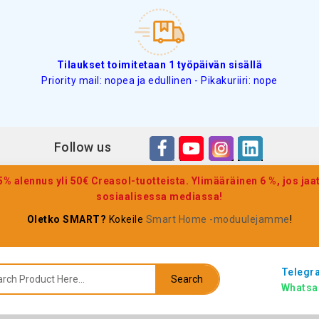
Tilaukset toimitetaan 1 työpäivän sisällä
Priority mail: nopea ja edullinen - Pikakuriiri: nope
Follow us
 alennus yli 50€ Creasol-tuotteista. Ylimääräinen 6 %, jos jaat
sosiaalisessa mediassa!
Oletko SMART?
Kokeile
Smart Home -moduulejamme
!
Telegr
Search
Whatsa