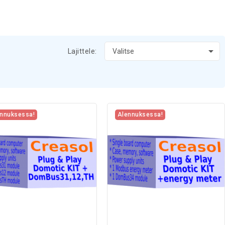

Lajittele:
Valitse
nnuksessa!
Alennuksessa!