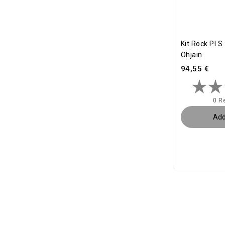
Kit Rock PI S
Ohjain
94,55 €
0 R
Add