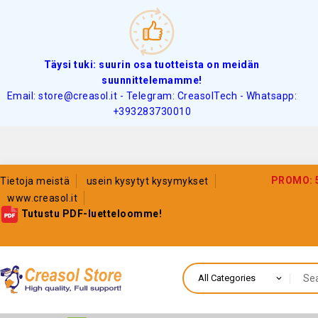
Täysi tuki: suurin osa tuotteista on meidän
suunnittelemamme!
Email: store@creasol.it - Telegram: CreasolTech - Whatsapp:
+393283730010
PROMO: 5%
Tietoja meistä
usein kysytyt kysymykset
www.creasol.it
Tutustu PDF-luetteloomme!