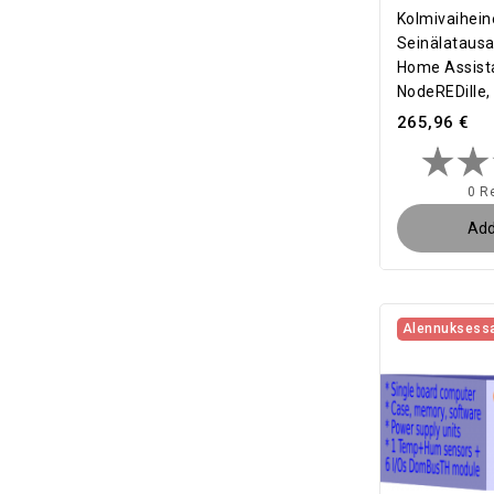
Kolmivaihein
Seinälataus
Home Assista
NodeREDille, 
265,96 €
0 R
Add
Alennuksess