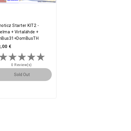
oticz Starter KIT2 -
elma + Virtalähde +
mBus31+DomBusTH
,00 €
0 Review(s)
Sold Out