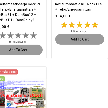
iautomaatiosarja Rock PI
Kotiautomaatio KIT Rock PI S
 Teho/energiamittari +
+ Teho/energiamittari
Bus31 + DomBus12 +
154,00 €
BusTH + DomRelay2
,00 €
1 Review(s)
Add To Cart
0 Review(s)
Add To Cart
nnuksessa!
ppu