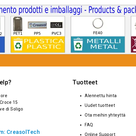
elp?
Tuotteet
tore
Alennettu hinta
 Croce 15
Uudet tuotteet
ve di Soligo
Ota meihin yhteyttä
FAQ
m: CreasolTech
Online Support