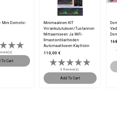
 - Mini Domotic-
Minimaalinen KIT
Dom
Virrankulutuksen/tuotannon
Vad
Mittaamiseen Ja WiFi-
Do
Ilmastointilaitteiden
168
Automaattiseen Käyttöön
eview(s)
110,00 €
 To Cart
0 Review(s)
Add To Cart