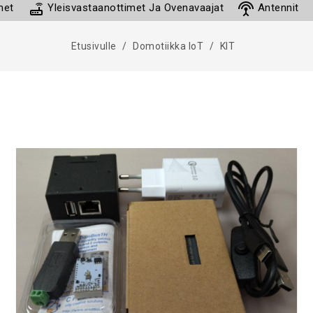
router
settings_input_antenna
met
Yleisvastaanottimet Ja Ovenavaajat
Antennit
Etusivulle
Domotiikka IoT
KIT