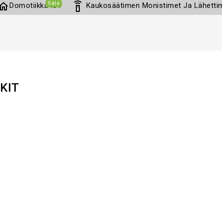
Sale
home
settings_remote
Domotiikka IoT
Kaukosäätimen Monistimet Ja Lähetti
KIT