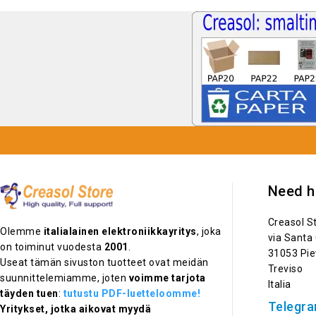
Need h
Creasol S
Olemme
italialainen elektroniikkayritys
, joka
via Santa
on toiminut vuodesta
2001
.
31053 Pie
Useat tämän sivuston tuotteet ovat meidän
Treviso
suunnittelemiamme, joten
voimme tarjota
Italia
täyden tuen
:
tutustu PDF-luetteloomme!
Telegra
Yritykset, jotka aikovat myydä