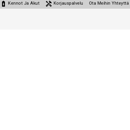
battery_charging_full
handyman
Kennot Ja Akut
Korjauspalvelu
Ota Meihin Yhteyttä