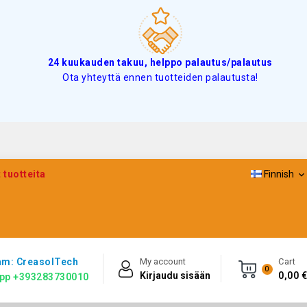
24 kuukauden takuu, helppo palautus/palautus
Ota yhteyttä ennen tuotteiden palautusta!
 tuotteita
Finnish

am: CreasolTech
My account
Cart
0
Kirjaudu sisään
0,00 €
pp +393283730010