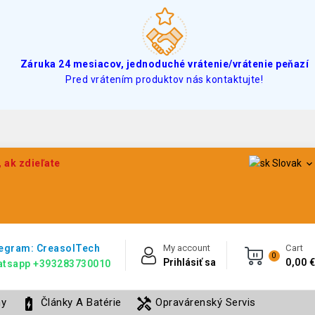
Záruka 24 mesiacov, jednoduché vrátenie/vrátenie peňazí
Pred vrátením produktov nás kontaktujte!
 ak zdieľate
Slovak

egram: CreasolTech
My account
Cart
0
Prihlásiť sa
0,00 €
tsapp +393283730010
battery_charging_full
handyman
ny
Články A Batérie
Opravárenský Servis