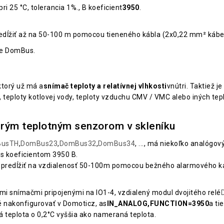
pri 25 °C,
tolerancia 1%., B koeficient
3950
.
edĺžiť až na 50-100 m pomocou tieneného kábla (2x0,22 mm² kábe
ie DomBus.
torý už má a
snímač teploty a relatívnej vlhkosti
vnútri. Taktiež 
 teploty kotlovej vody, teploty vzduchu CMV / VMC alebo iných tepl
rým teplotným senzorom v skleníku
usTH
,
DomBus23
,
DomBus32
,
DomBus34
, ..., má niekoľko analógo
s koeficientom 3950 B.
né predĺžiť na vzdialenosť 50-100m pomocou bežného alarmového 
mi snímačmi pripojenými na IO1-4, vzdialený modul dvojitého relé
é nakonfigurovať v Domoticz, as
IN_ANALOG,FUNCTION=3950
a ti
á teplota o 0,2°C vyššia ako nameraná teplota.