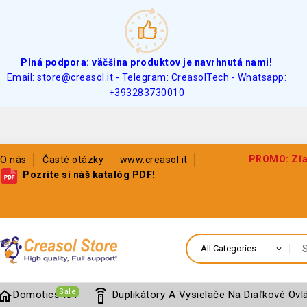
Plná podpora: väčšina produktov je navrhnutá nami!
Email: store@creasol.it - Telegram: CreasolTech - Whatsapp:
+393283730010
PROMO: Zľav
O nás
Časté otázky
www.creasol.it
Pozrite si náš katalóg PDF!
Sale
home
settings_remote
Domotics IoT
Duplikátory A Vysielače Na Diaľkové Ovl