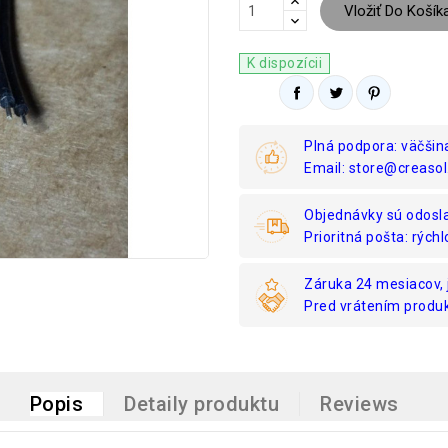
Vložiť Do Košík
K dispozícii
Plná podpora: väčšin
Email: store@creasol
Objednávky sú odosl
Prioritná pošta: rýchl
Záruka 24 mesiacov, 
Pred vrátením produk
Popis
Detaily produktu
Reviews