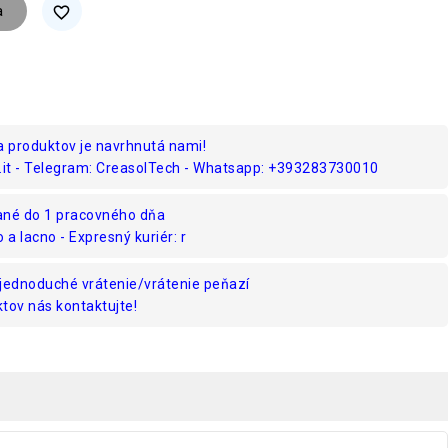
a
favorite_border
a produktov je navrhnutá nami!
.it - Telegram: CreasolTech - Whatsapp: +393283730010
ané do 1 pracovného dňa
o a lacno - Expresný kuriér: r
jednoduché vrátenie/vrátenie peňazí
tov nás kontaktujte!