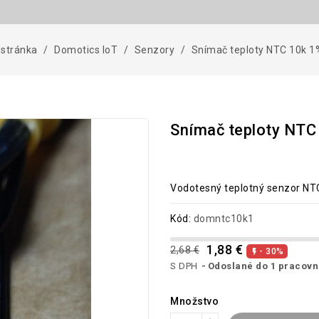
stránka
Domotics IoT
Senzory
Snímač teploty NTC 10k 1
Snímač teploty NTC
Vodotesný teplotný senzor NT
Kód:
domntc10k1
1,88 €
2,68 €
- 30%

S DPH
Odoslané do 1 pracov
Množstvo