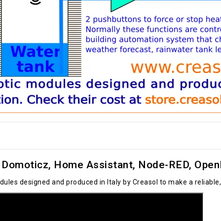
Domoticz, Home Assistant, Node-RED, OpenH
ules designed and produced in Italy by Creasol to make a reliab