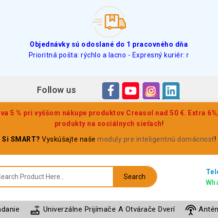
Objednávky sú odoslané do 1 pracovného dňa
Prioritná pošta: rýchlo a lacno - Expresný kuriér: r
Follow us
a 5 % pri vyššom nákupe produktov Creasol nad 50 €. Extra 6%,
produkty na sociálnych sieťach
!
Si SMART?
Vyskúšajte naše
moduly pre inteligentnú domácnosť
!
Tel
Search
Wha
router
settings_input_antenna
ádanie
Univerzálne Prijímače A Otvárače Dverí
Anté