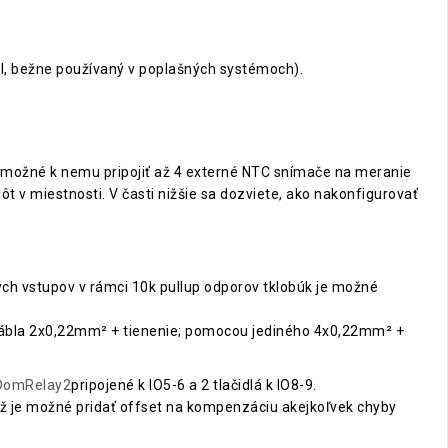
l, bežne používaný v poplašných systémoch).
je možné k nemu pripojiť až 4 externé NTC snímače na meranie
ôt v miestnosti. V časti nižšie sa dozviete, ako nakonfigurovať
vých vstupov v rámci 10k pullup odporov tklobúk je možné
kábla 2x0,22mm² + tienenie; pomocou jediného 4x0,22mm² +
DomRelay2
pripojené k IO5-6 a 2 tlačidlá k IO8-9.
ež je možné pridať offset na kompenzáciu akejkoľvek chyby