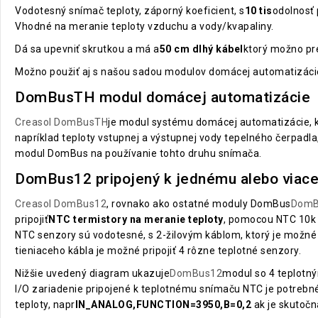
Vodotesný snímač teploty, záporný koeficient, s
10 tis
odolnosť 
Vhodné na meranie teploty vzduchu a vody/kvapaliny.
Dá sa upevniť skrutkou a má a
50 cm dlhý kábel
ktorý možno pr
Možno použiť aj s našou sadou modulov domácej automatizác
DomBusTH modul domácej automatizácie
Creasol DomBusTH
je modul systému domácej automatizácie, k
napríklad teploty vstupnej a výstupnej vody tepelného čerpadla,
modul DomBus na používanie tohto druhu snímača.
DomBus12 pripojený k jednému alebo viace
Creasol DomBus12
, rovnako ako ostatné moduly DomBus
DomB
pripojiť
NTC termistory na meranie teploty
, pomocou NTC 10k 
NTC senzory sú vodotesné, s 2-žilovým káblom, ktorý je mož
tieniaceho kábla je možné pripojiť 4 rôzne teplotné senzory.
Nižšie uvedený diagram ukazuje
DomBus12
modul so 4 teplotný
I/O zariadenie pripojené k teplotnému snímaču NTC je potrebn
teploty, napr
IN_ANALOG,FUNCTION=3950,B=0,2
ak je skutočn