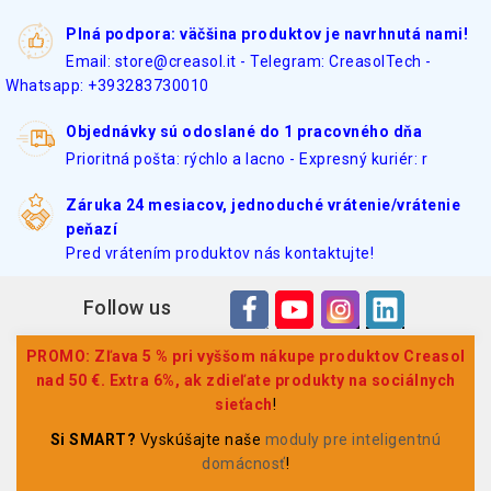
Plná podpora: väčšina produktov je navrhnutá nami!
Email: store@creasol.it - Telegram: CreasolTech -
Whatsapp: +393283730010
Objednávky sú odoslané do 1 pracovného dňa
Prioritná pošta: rýchlo a lacno - Expresný kuriér: r
Záruka 24 mesiacov, jednoduché vrátenie/vrátenie
peňazí
Pred vrátením produktov nás kontaktujte!
Follow us
PROMO: Zľava 5 % pri vyššom nákupe produktov Creasol
nad 50 €. Extra 6%, ak zdieľate produkty na sociálnych
sieťach
!
Si SMART?
Vyskúšajte naše
moduly pre inteligentnú
domácnosť
!