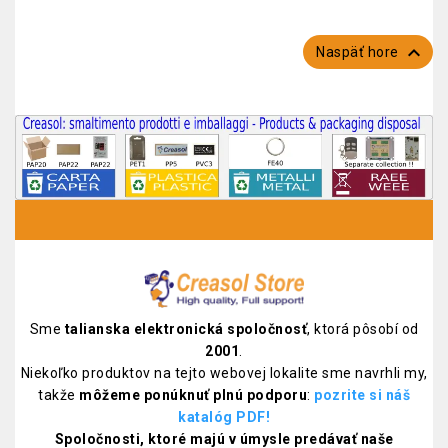

Naspäť hore
Sme
talianska elektronická spoločnosť
, ktorá pôsobí od
2001
.
Niekoľko produktov na tejto webovej lokalite sme navrhli my,
takže
môžeme ponúknuť plnú podporu
:
pozrite si náš
katalóg PDF!
Spoločnosti, ktoré majú v úmysle predávať naše