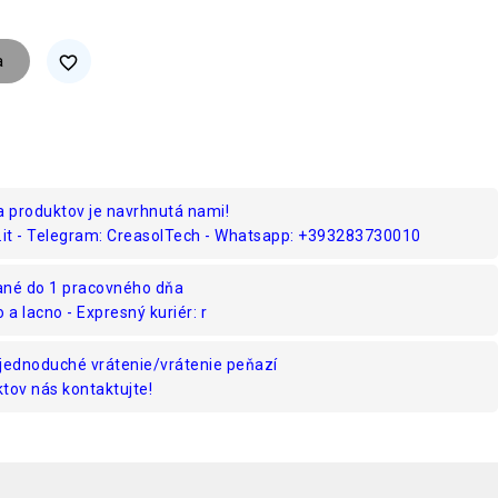
a
favorite_border
a produktov je navrhnutá nami!
.it - Telegram: CreasolTech - Whatsapp: +393283730010
ané do 1 pracovného dňa
o a lacno - Expresný kuriér: r
jednoduché vrátenie/vrátenie peňazí
tov nás kontaktujte!