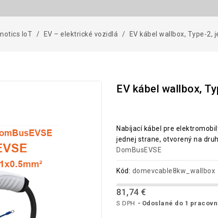
otics IoT
EV – elektrické vozidlá
EV kábel wallbox, Type-2,
EV kábel wallbox, T
Nabíjací kábel pre elektromobi
jednej strane, otvorený na druh
DomBusEVSE
Kód:
domevcable8kw_wallbox
81,74 €
S DPH
Odoslané do 1 pracov