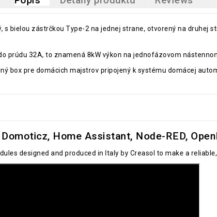
Popis
Detaily produktu
Reviews
, s bielou zástrčkou Type-2 na jednej strane, otvorený na druhej st
ci do prúdu 32A, to znamená 8kW výkon na jednofázovom nástenno
tenný box pre domácich majstrov pripojený k systému domácej auto
Domoticz, Home Assistant, Node-RED, OpenH
ules designed and produced in Italy by Creasol to make a reliab