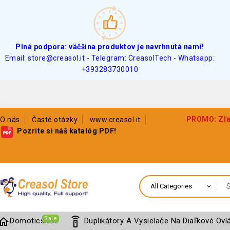
Plná podpora: väčšina produktov je navrhnutá nami!
Email: store@creasol.it - Telegram: CreasolTech - Whatsapp:
+393283730010
PROMO: Zľav
O nás
Časté otázky
www.creasol.it
Pozrite si náš katalóg PDF!
Sale
home
settings_remote
Domotics IoT
Duplikátory A Vysielače Na Diaľkové Ovl