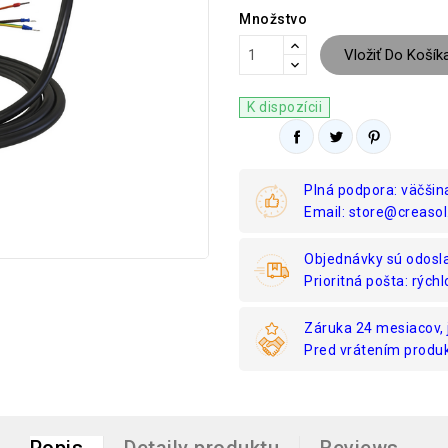
Množstvo
Vložiť Do Košík
K dispozícii
Plná podpora: väčšin
Email: store@creasol
Objednávky sú odosl
Prioritná pošta: rýchl
Záruka 24 mesiacov, 
Pred vrátením produk