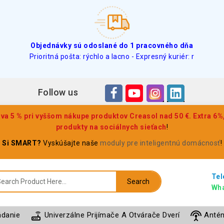
Objednávky sú odoslané do 1 pracovného dňa
Prioritná pošta: rýchlo a lacno - Expresný kuriér: r
Follow us
a 5 % pri vyššom nákupe produktov Creasol nad 50 €. Extra 6%,
produkty na sociálnych sieťach
!
Si SMART?
Vyskúšajte naše
moduly pre inteligentnú domácnosť
!
Tel
Search
Wha
router
settings_input_antenna
ádanie
Univerzálne Prijímače A Otvárače Dverí
Anté