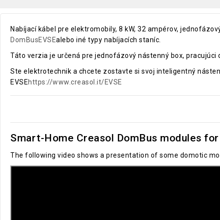
Nabíjací kábel pre elektromobily, 8 kW, 32 ampérov, jednofázový
DomBusEVSE
alebo iné typy nabíjacích staníc.
Táto verzia je určená pre jednofázový nástenný box, pracujú
Ste elektrotechnik a chcete zostavte si svoj inteligentný nás
EVSE
https://www.creasol.it/EVSE
Smart-Home Creasol DomBus modules for 
The following video shows a presentation of some domotic mod