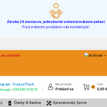
Záruka 24 mesiacov, jednoduché vrátenie/vrátenie peňazí
Pred vrátením produktov nás kontaktujte!
 ak zdieľate
Slovak

egram: CreasolTech
My account
Cart
0
Prihlásiť sa
0,00 €
tsapp +393283730010
battery_charging_full
handyman
ny
Články A Batérie
Opravárenský Servis