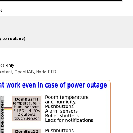
be
y to replace
).
icz
only
istant
,
OpenHAB
,
Node-RED