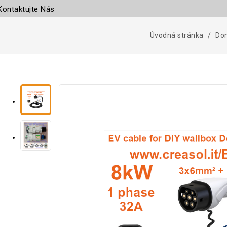
Kontaktujte Nás
Úvodná stránka
Dom