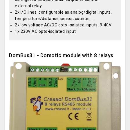
external relay
2x I/O lines, configurable as analog/digital inputs,
temperature/distance sensor, counter, ...
2x low voltage AC/DC opto-isolated inputs, 9-40V
1x 230V AC opto-isolated input
DomBus31 - Domotic module with 8 relays