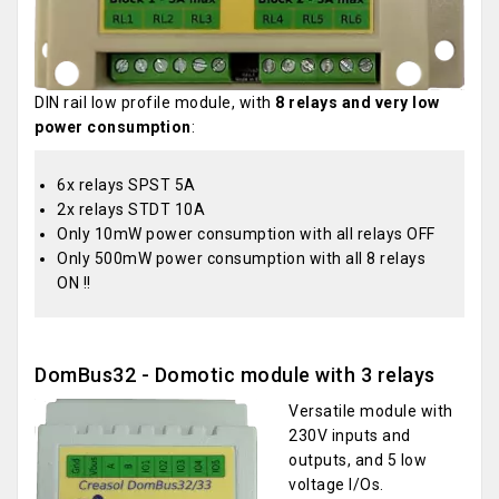
DIN rail low profile module, with
8 relays and very low
power consumption
:
6x relays SPST 5A
2x relays STDT 10A
Only 10mW power consumption with all relays OFF
Only 500mW power consumption with all 8 relays
ON !!
DomBus32 - Domotic module with 3 relays
Versatile module with
230V inputs and
outputs, and 5 low
voltage I/Os.