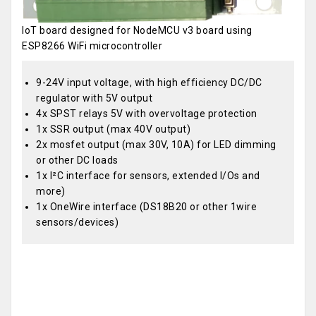
IoT board designed for NodeMCU v3 board using
ESP8266 WiFi microcontroller
9-24V input voltage, with high efficiency DC/DC
regulator with 5V output
4x SPST relays 5V with overvoltage protection
1x SSR output (max 40V output)
2x mosfet output (max 30V, 10A) for LED dimming
or other DC loads
1x I²C interface for sensors, extended I/Os and
more)
1x OneWire interface (DS18B20 or other 1wire
sensors/devices)
OEM