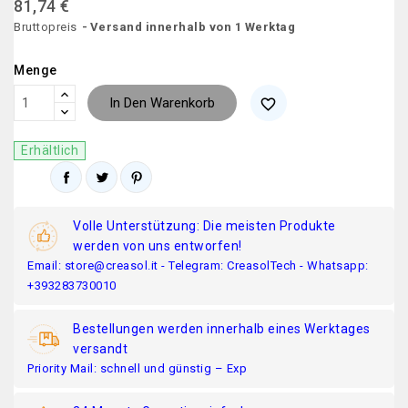
81,74 €
Bruttopreis
Versand innerhalb von 1 Werktag
Menge
In Den Warenkorb
favorite_border
Erhältlich
Volle Unterstützung: Die meisten Produkte
werden von uns entworfen!
Email: store@creasol.it - Telegram: CreasolTech - Whatsapp:
+393283730010
Bestellungen werden innerhalb eines Werktages
versandt
Priority Mail: schnell und günstig – Exp