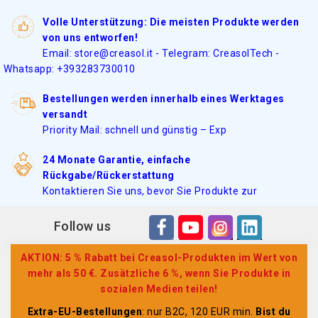
Volle Unterstützung: Die meisten Produkte werden
von uns entworfen!
Email: store@creasol.it - Telegram: CreasolTech -
Whatsapp: +393283730010
Bestellungen werden innerhalb eines Werktages
versandt
Priority Mail: schnell und günstig – Exp
24 Monate Garantie, einfache
Rückgabe/Rückerstattung
Kontaktieren Sie uns, bevor Sie Produkte zur
Follow us
AKTION: 5 % Rabatt bei Creasol-Produkten im Wert von
mehr als 50 €. Zusätzliche 6 %, wenn Sie Produkte in
sozialen Medien teilen!
Extra-EU-Bestellungen
: nur B2C, 120 EUR min.
Bist du