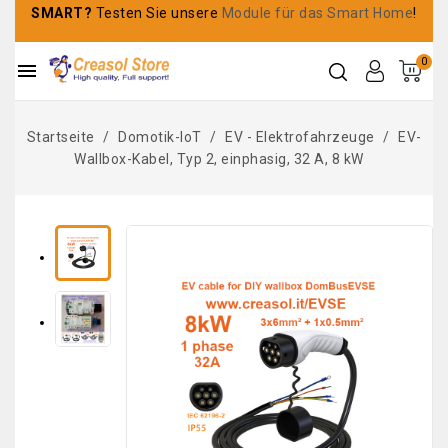
SMART?
Testen Sie unsere
Module für das Smart Home
!
0

Startseite
Domotik-IoT
EV - Elektrofahrzeuge
EV-
Wallbox-Kabel, Typ 2, einphasig, 32 A, 8 kW