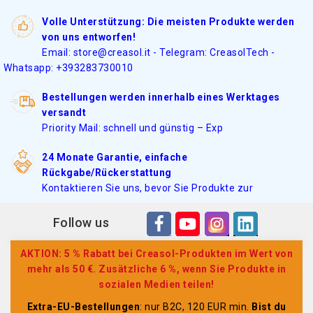
Volle Unterstützung: Die meisten Produkte werden
von uns entworfen!
Email: store@creasol.it - Telegram: CreasolTech -
Whatsapp: +393283730010
Bestellungen werden innerhalb eines Werktages
versandt
Priority Mail: schnell und günstig – Exp
24 Monate Garantie, einfache
Rückgabe/Rückerstattung
Kontaktieren Sie uns, bevor Sie Produkte zur
Follow us
AKTION: 5 % Rabatt bei Creasol-Produkten im Wert von
mehr als 50 €. Zusätzliche 6 %, wenn Sie Produkte in
sozialen Medien teilen!
Extra-EU-Bestellungen
: nur B2C, 120 EUR min.
Bist du