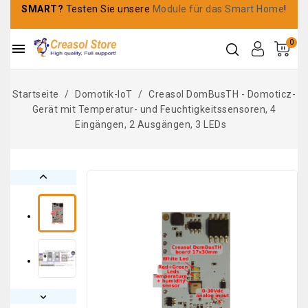
SMART?
Testen Sie unsere
Module für das Smart Home
!
0

Startseite
Domotik-IoT
Creasol DomBusTH - Domoticz-
Gerät mit Temperatur- und Feuchtigkeitssensoren, 4
Eingängen, 2 Ausgängen, 3 LEDs

