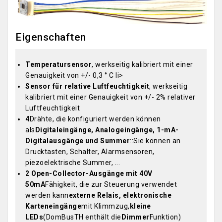
Eigenschaften
Temperatursensor
, werkseitig kalibriert mit einer
Genauigkeit von +/- 0,3 ° C li>
Sensor für relative Luftfeuchtigkeit
, werkseitig
kalibriert mit einer Genauigkeit von +/- 2% relativer
Luftfeuchtigkeit
4
Drähte, die konfiguriert werden können
als
Digitaleingänge, Analogeingänge, 1-mA-
Digitalausgänge und Summer
::Sie können an
Drucktasten, Schalter, Alarmsensoren,
piezoelektrische Summer, ...
2 Open-Collector-Ausgänge mit 40V
50mA
Fähigkeit, die zur Steuerung verwendet
werden kann
externe Relais, elektronische
Karteneingänge
mit Klimmzug,
kleine
LEDs
(DomBusTH enthält die
Dimmer
Funktion)