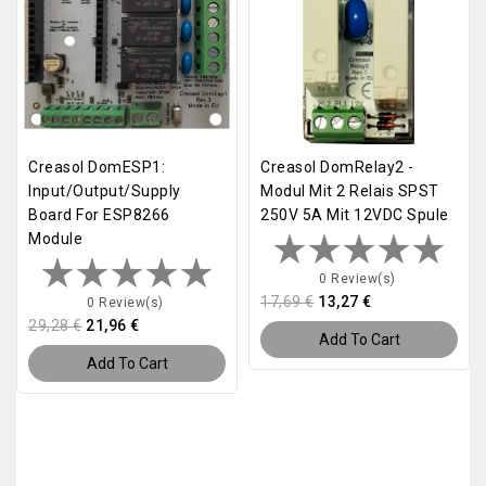
Creasol DomESP1:
Creasol DomRelay2 -
Input/output/supply
Modul Mit 2 Relais SPST
Board For ESP8266
250V 5A Mit 12VDC Spule
Module
0 Review(s)
17,69 €
13,27 €
0 Review(s)
29,28 €
21,96 €
Add To Cart
Add To Cart