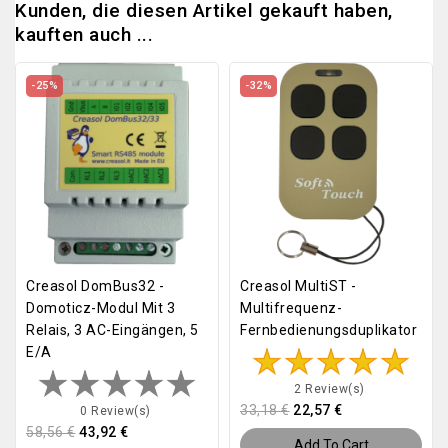
Kunden, die diesen Artikel gekauft haben,
kauften auch ...
-25%
-32%
Creasol DomBus32 -
Creasol MultiST -
Domoticz-Modul Mit 3
Multifrequenz-
Relais, 3 AC-Eingängen, 5
Fernbedienungsduplikator
E/A
2 Review(s)
33,18 €
22,57 €
0 Review(s)
58,56 €
43,92 €
Add To Cart