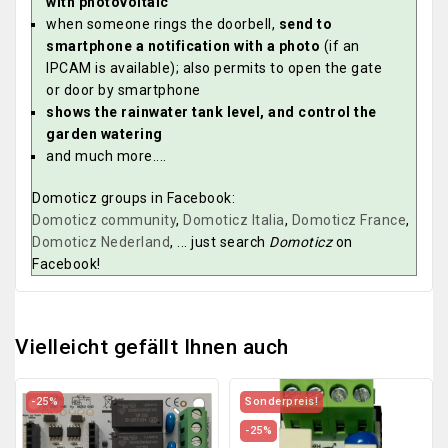
with photovoltaic
when someone rings the doorbell,
send to
smartphone a notification with a photo
(if an
IPCAM is available); also permits to open the gate
or door by smartphone
shows the rainwater tank level, and control the
garden watering
and much more....
Domoticz groups in Facebook:
Domoticz community
,
Domoticz Italia
,
Domoticz France
,
Domoticz Nederland
, ... just search
Domoticz
on
Facebook!
Vielleicht gefällt Ihnen auch
-25%
Sonderpreis!
-25%