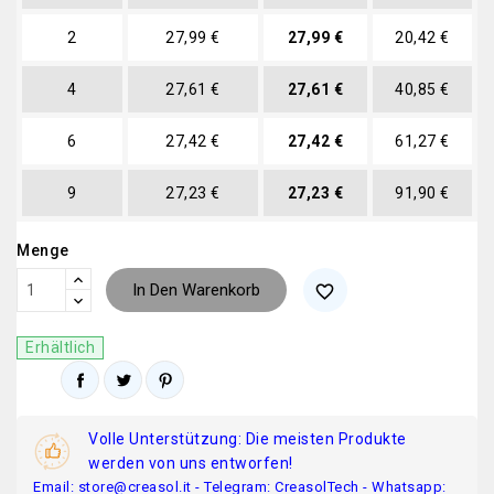
2
27,99 €
27,99 €
20,42 €
4
27,61 €
27,61 €
40,85 €
6
27,42 €
27,42 €
61,27 €
9
27,23 €
27,23 €
91,90 €
Menge
In Den Warenkorb
favorite_border
Erhältlich
Volle Unterstützung: Die meisten Produkte
werden von uns entworfen!
Email: store@creasol.it - Telegram: CreasolTech - Whatsapp: