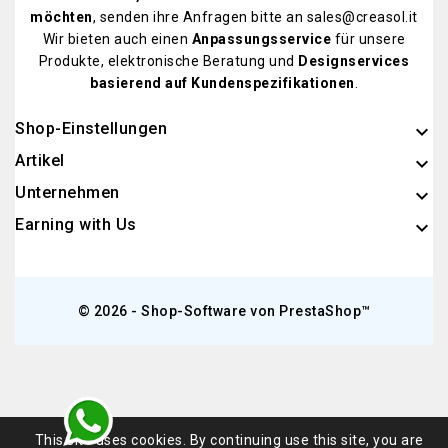
möchten
, senden ihre Anfragen bitte an sales@creasol.it
Wir bieten auch einen
Anpassungsservice
für unsere
Produkte, elektronische Beratung und
Designservices
basierend auf Kundenspezifikationen
.
Shop-Einstellungen
keyboard_arrow_down
Artikel

Unternehmen

Earning with Us

© 2026 - Shop-Software von PrestaShop™
This site uses cookies. By continuing use this site, you are