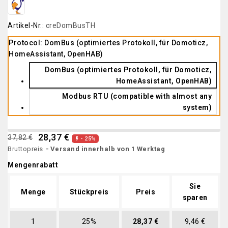
Artikel-Nr.:
creDomBusTH
Protocol: DomBus (optimiertes Protokoll, für Domoticz,
HomeAssistant, OpenHAB)
DomBus (optimiertes Protokoll, für Domoticz,
HomeAssistant, OpenHAB)
Modbus RTU (compatible with almost any
system)
28,37 €
37,82 €
- 25%

Bruttopreis
Versand innerhalb von 1 Werktag
Mengenrabatt
Sie
Menge
Stückpreis
Preis
sparen
1
25%
28,37 €
9,46 €