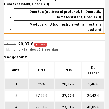
HomeAssistant, OpenHAB)
DomBus (optimeret protokol, til Domotik,
HomeAssistant, OpenHAB)
Modbus RTU (compatible with almost any
system)
28,37 €
37,82 €
- 25%

Inkl. moms
Sendes på 1 hverdag
Mængderabat
Du
Antal
Pris
Pris
sparer
1
25%
28,37 €
9,46 €
2
27,99 €
27,99 €
20,42 €
4
27,61 €
27,61 €
40,85 €