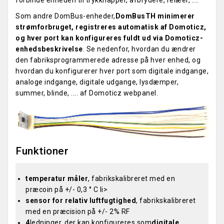
forbinde enheden til trykknapper, afbrydere, relæer, ....
Som andre DomBus-enheder,
DomBusTH minimerer
strømforbruget, registreres automatisk af Domoticz,
og hver port kan konfigureres fuldt ud via Domoticz-
enhedsbeskrivelse
. Se nedenfor, hvordan du ændrer
den fabriksprogrammerede adresse på hver enhed, og
hvordan du konfigurerer hver port som digitale indgange,
analoge indgange, digitale udgange, lysdæmper,
summer, blinde, .... af Domoticz webpanel.
Funktioner
temperatur måler
, fabrikskalibreret med en
præcoin på +/- 0,3 ° C li>
sensor for relativ luftfugtighed
, fabrikskalibreret
med en præcision på +/- 2% RF
4
ledninger, der kan konfigureres som
digitale