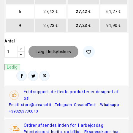
6
27,42 €
27,42 €
61,27 €
9
27,23 €
27,23 €
91,90 €
Antal
Læg I Indkøbskurv
favorite_border
Ledig
Fuld support: de fleste produkter er designet af
os!
Email: store@creasol.it - Telegram: CreasolTech - Whatsapp:
+393283730010
Ordrer afsendes inden for 1 arbejdsdag
Prioritetspost: hurtigt og billigt - Ekspresskurer: hurt