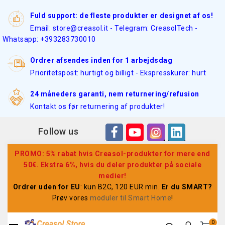
Fuld support: de fleste produkter er designet af os!
Email: store@creasol.it - Telegram: CreasolTech -
Whatsapp: +393283730010
Ordrer afsendes inden for 1 arbejdsdag
Prioritetspost: hurtigt og billigt - Ekspresskurer: hurt
24 måneders garanti, nem returnering/refusion
Kontakt os før returnering af produkter!
Follow us
PROMO: 5% rabat hvis Creasol-produkter for mere end
50€. Ekstra 6%, hvis du deler produkter på sociale
medier!
Ordrer uden for EU
: kun B2C, 120 EUR min.
Er du SMART?
Prøv vores
moduler til Smart Home
!
0