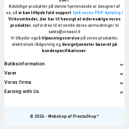
Adskillige produkter på denne hjemmeside er designet af
os, så
vi kan tilbyde fuld support
:
tjek vores PDF-katalog
!
Virksomheder, der har til hensigt at videresælge vores
produkter
, opfordres til at sende deres anmodninger til
sales@creasol.it
Vi tilbyder også
tilpasningsservice
på vores produkter,
elektronisk rådgivning og
designtjenester baseret på
kundespecifikationer
.
Butiksinformation
keyboard_arrow_down
Varer

Vores firma

Earning with Us

© 2026 - Webshop af PrestaShop™