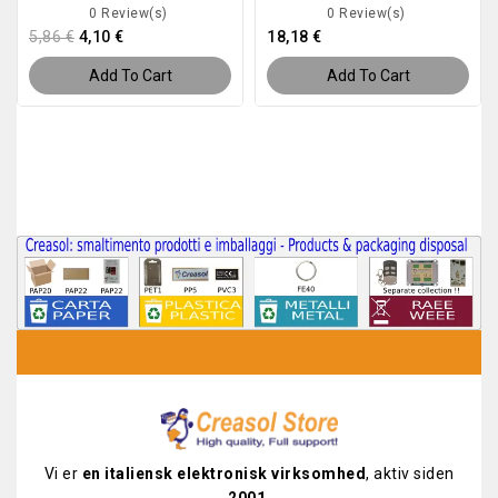
0 Review(s)
0 Review(s)
5,86 €
4,10 €
18,18 €
Add To Cart
Add To Cart
Vi er
en italiensk elektronisk virksomhed
, aktiv siden
2001
.