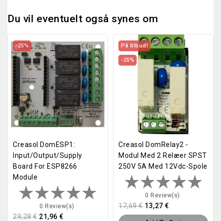
Du vil eventuelt også synes om
-25%
På tilbud!
-25%
Creasol DomESP1:
Creasol DomRelay2 -
Input/output/supply
Modul Med 2 Relæer SPST
Board For ESP8266
250V 5A Med 12Vdc-Spole
Module
0 Review(s)
17,69 €
13,27 €
0 Review(s)
29,28 €
21,96 €