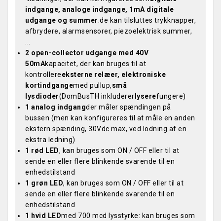
indgange, analoge indgange, 1mA digitale
udgange og summer
:de kan tilsluttes trykknapper,
afbrydere, alarmsensorer, piezoelektrisk summer,
...
2 open-collector udgange med 40V
50mA
kapacitet, der kan bruges til at
kontrollere
eksterne relæer, elektroniske
kortindgange
med pullup,
små
lysdioder
(DomBusTH inkluderer
lysere
fungere)
1 analog indgang
der måler spændingen på
bussen (men kan konfigureres til at måle en anden
ekstern spænding, 30Vdc max, ved lodning af en
ekstra ledning)
1 rød LED
, kan bruges som ON / OFF eller til at
sende en eller flere blinkende svarende til en
enhedstilstand
1 grøn LED
, kan bruges som ON / OFF eller til at
sende en eller flere blinkende svarende til en
enhedstilstand
1 hvid LED
med 700 mcd lysstyrke: kan bruges som