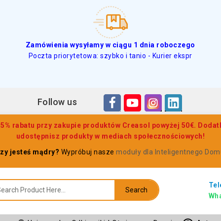
Zamówienia wysyłamy w ciągu 1 dnia roboczego
Poczta priorytetowa: szybko i tanio - Kurier ekspr
Follow us
% rabatu przy zakupie produktów Creasol powyżej 50€. Dodatk
udostępnisz produkty w mediach społecznościowych!
zy jesteś mądry?
Wypróbuj nasze
moduły dla Inteligentnego Dom
Tel
Search
Wha