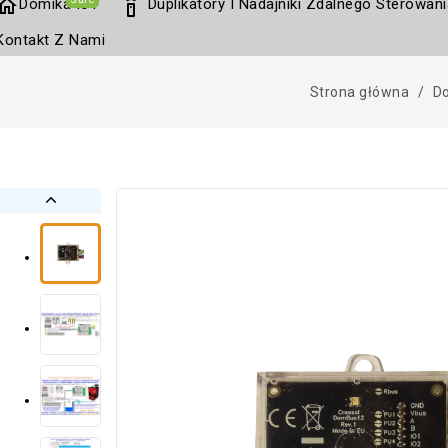
home
settings_remote
Domika IoT
Duplikatory I Nadajniki Zdalnego Sterowani
Kontakt Z Nami
Strona główna
Do
