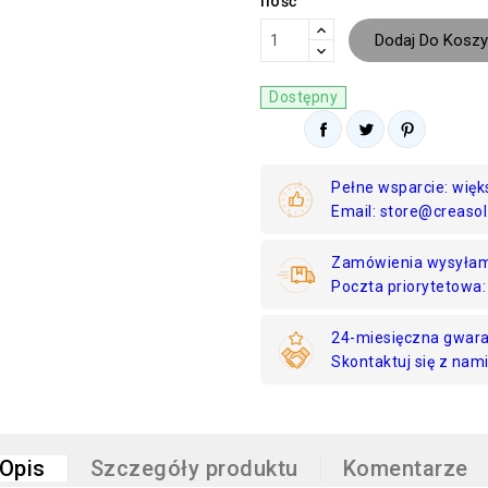
Ilość
Dodaj Do Koszy
Dostępny
Pełne wsparcie: więk
Email: store@creasol
Zamówienia wysyłamy
Poczta priorytetowa: 
24-miesięczna gwara
Skontaktuj się z na
Opis
Szczegóły produktu
Komentarze