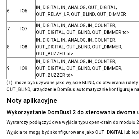
IN_DIGITAL, IN_ANALOG, OUT_DIGITAL,
6
IO6
OUT_RELAY_LP, OUT_BLIND, OUT_DIMMER
IN_DIGITAL, IN_ANALOG, IN_COUNTER,
7
IO7
OUT_DIGITAL, OUT_BLIND, OUT_DIMMER td>
IN_DIGITAL, IN_ANALOG, IN_COUNTER,
8
IO8
OUT_DIGITAL, OUT_BLIND, OUT_DIMMER,
OUT_BUZZER td>
IN_DIGITAL, IN_ANALOG, IN_COUNTER,
9
IO9
OUT_DIGITAL, OUT_BLIND, OUT_DIMMER,
OUT_BUZZER td>
(1): może być używane jako wyjście BLIND, do otwierania rolet
OUT_BLIND, urządzenie DomBus automatycznie konfiguruje nas
Noty aplikacyjne
Wykorzystanie DomBus12 do sterowania dwoma u
Wystarczy podłączyć dwa wyjścia typu open-drain do modułu
Wyjścia te mogą być skonfigurowane jako OUT_DIGITAL lub lep