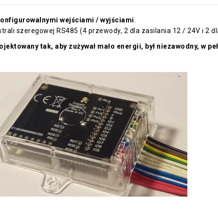
konfigurowalnymi wejściami / wyjściami
.
li szeregowej RS485 (4 przewody, 2 dla zasilania 12 / 24V i 2 d
ektowany tak, aby zużywał mało energii, był niezawodny, w pełn