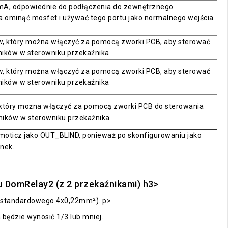
 mA, odpowiednie do podłączenia do zewnętrznego
 ominąć mosfet i używać tego portu jako normalnego wejścia
w, który można włączyć za pomocą zworki PCB, aby sterować
ników w sterowniku przekaźnika
w, który można włączyć za pomocą zworki PCB, aby sterować
ników w sterowniku przekaźnika
, który można włączyć za pomocą zworki PCB do sterowania
ników w sterowniku przekaźnika
Domoticz jako OUT_BLIND, ponieważ po skonfigurowaniu jako
nek.
DomRelay2 (z 2 przekaźnikami) h3>
d standardowego 4x0,22mm²). p>
będzie wynosić 1/3 lub mniej.