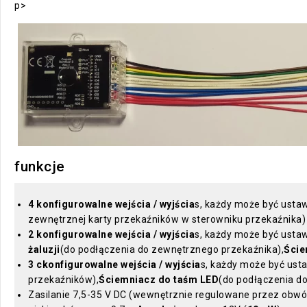
p>
funkcje
4 konfigurowalne wejścia / wyjścia
s, każdy może być ustaw
zewnętrznej karty przekaźników w sterowniku przekaźnika)
2 konfigurowalne wejścia / wyjścia
s, każdy może być usta
żaluzji
(do podłączenia do zewnętrznego przekaźnika),
Ście
3 ckonfigurowalne wejścia / wyjścia
s, każdy może być ust
przekaźników),
Ściemniacz do taśm LED
(do podłączenia d
Zasilanie 7,5-35 V DC (wewnętrznie regulowane przez obwód