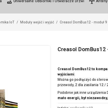
router
settings_input_antenna
a
Uniwersalne Odbiorniki I Otwieracze Drzwi
Anteny
mika IoT
Moduły wejść i wyjść
Creasol DomBus12 - moduł 9 I
Creasol DomBus12 - 
Creasol DomBus12 to kompa
wyjściami
.
Można go podłączyć do sterow
przewody, 2 dla zasilania 12 /
Podobnie jak inne urządzenia
mało energii, był niezawodny,