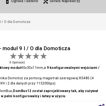
battery_charging_full
handyman
Ogniwa I Baterie
Serwis Naprawczy
 / O dla Domoticza
moduł 9 I / O dla Domoticza
0 Opinia(e)
ktowy moduł
40x30x11mm,
z 9 konfigurowalnymi wejściami /
nika Domoticz za pomocą magistrali szeregowej RS485 (4
 24V i 2 dla danych przy 115200bps).
 DomBus,
DomBus12 został zaprojektowany tak, aby zużywał
 w pełni konfigurowalny i łatwy w użyciu
.