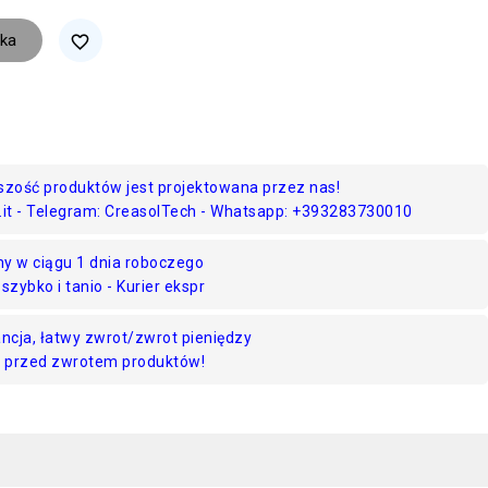
ka
favorite_border
szość produktów jest projektowana przez nas!
.it - Telegram: CreasolTech - Whatsapp: +393283730010
 w ciągu 1 dnia roboczego
szybko i tanio - Kurier ekspr
ncja, łatwy zwrot/zwrot pieniędzy
mi przed zwrotem produktów!