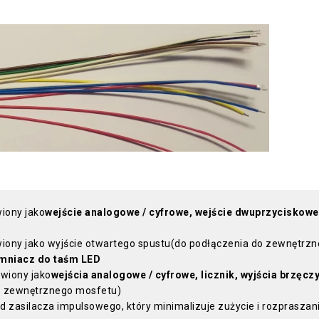
iony jako
wejście analogowe / cyfrowe, wejście dwuprzyciskowe,
wiony jako wyjście otwartego spustu(do podłączenia do zewnętrzn
mniacz do taśm LED
awiony jako
wejścia analogowe / cyfrowe, licznik, wyjścia brzęczy
o zewnętrznego mosfetu)
 zasilacza impulsowego, który minimalizuje zużycie i rozpraszan