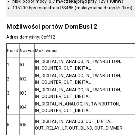
niski pobór mocy: 0,7 mA
czekaj
prąd przy 12V (
10mW
)
115200 bps magistrala RS485 (maksymalna długość: 1km)
Możliwości portów DomBus12
Adres domyślny: 0xff12
Port#
Nazwa
Możliwości
IN_DIGITAL, IN_ANALOG, IN_TWINBUTTON,
1
IO
IN_COUNTER, OUT_DIGITAL
IN_DIGITAL, IN_ANALOG, IN_TWINBUTTON,
2
IO2
IN_COUNTER, OUT_DIGITAL
IN_DIGITAL, IN_ANALOG, IN_TWINBUTTON,
3
IO3
IN_COUNTER, OUT_DIGITAL
IN_DIGITAL,IN_ANALOG, IN_TWINBUTTON,
4
IO4
IN_COUNTER, OUT_DIGITAL
IN_DIGITAL, IN_ANALOG, OUT_DIGITAL,
5
IO5
OUT_RELAY_LP, OUT_BLIND, OUT_DIMMER