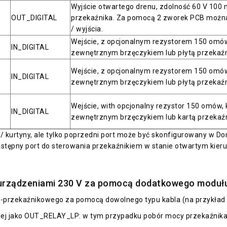
Wyjście otwartego drenu, zdolność 60 V 100
OUT_DIGITAL
przekaźnika. Za pomocą 2 zworek PCB można
/ wyjścia.
Wejście, z opcjonalnym rezystorem 150 omó
IN_DIGITAL
zewnętrznym brzęczykiem lub płytą przekaź
Wejście, z opcjonalnym rezystorem 150 omó
IN_DIGITAL
zewnętrznym brzęczykiem lub płytą przekaź
Wejście, with opcjonalny rezystor 150 omów
IN_DIGITAL
zewnętrznym brzęczykiem lub kartą przekaź
y / kurtyny, ale tylko poprzedni port może być skonfigurowany w 
tępny port do sterowania przekaźnikiem w stanie otwartym kieru
rządzeniami 230 V za pomocą dodatkowego modułu 
 2-przekaźnikowego za pomocą dowolnego typu kabla (na przykła
iej jako OUT_RELAY_LP: w tym przypadku pobór mocy przekaźnika 