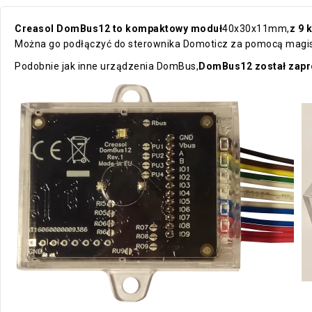
Creasol DomBus12 to kompaktowy moduł
40x30x11mm,
z 9 
Można go podłączyć do sterownika Domoticz za pomocą magistra
Podobnie jak inne urządzenia DomBus,
DomBus12 został zaproj