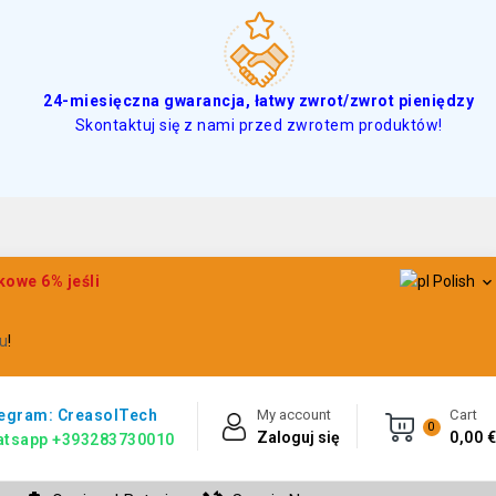
24-miesięczna gwarancja, łatwy zwrot/zwrot pieniędzy
Skontaktuj się z nami przed zwrotem produktów!
owe 6% jeśli
Polish

u
!
egram: CreasolTech
My account
Cart
0
Zaloguj się
0,00 €
tsapp +393283730010