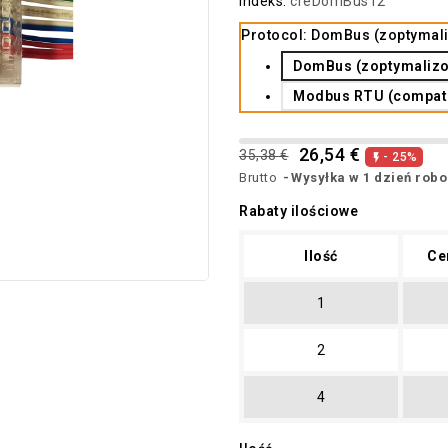
Indeks:
creDomBus12
Protocol: DomBus (zoptymal
DomBus (zoptymalizo
Modbus RTU (compatib
26,54 €
35,38 €
- 25%

Brutto
Wysyłka w 1 dzień rob
Rabaty ilościowe
Ilość
Ce
1
2
4