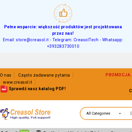
Pełne wsparcie: większość produktów jest projektowana
przez nas!
Email: store@creasol.it - Telegram: CreasolTech - Whatsapp:
+393283730010
PROMOCJA: 5
O nas
Często zadawane pytania
www.creasol.it
Sprawdź nasz katalog PDF!
C
Sale