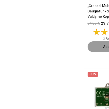
„Creasol Mult
Daugiafunkci
Valdymo Kopi
34,89 €
23,7
3 R
Add
−32%