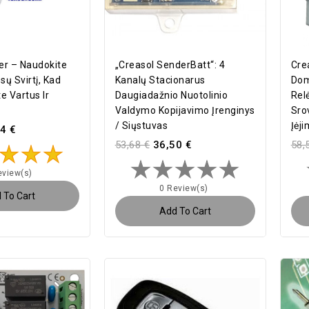
er – Naudokite
„Creasol SenderBatt“: 4
Cre
sų Svirtį, Kad
Kanalų Stacionarus
Dom
e Vartus Ir
Daugiadažnio Nuotolinio
Rel
Valdymo Kopijavimo Įrenginys
Srov
/ Siųstuvas
Įėji
4 €
53,68 €
36,50 €
58,
eview(s)
0 Review(s)
 To Cart
Add To Cart