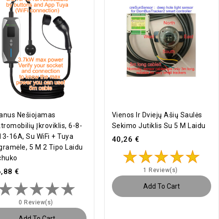
anus Nešiojamas
Vienos Ir Dviejų Ašių Saulės
tromobilių Įkroviklis, 6-8-
Sekimo Jutiklis Su 5 M Laidu
13-16A, Su WiFi + Tuya
40,26 €
gramėle, 5 M 2 Tipo Laidu
chuko
1 Review(s)
,88 €
Add To Cart
0 Review(s)
Add To Cart