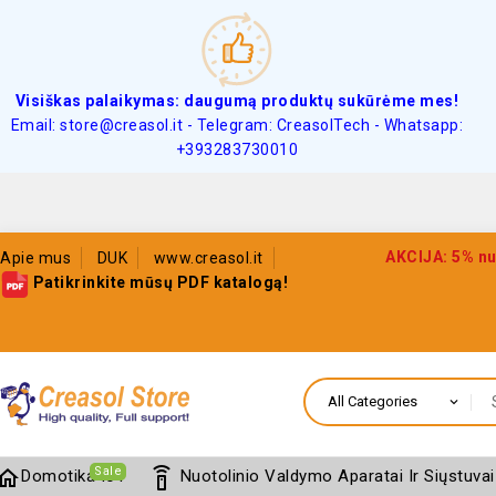
Visiškas palaikymas: daugumą produktų sukūrėme mes!
Email: store@creasol.it - Telegram: CreasolTech - Whatsapp:
+393283730010
AKCIJA: 5% nu
Apie mus
DUK
www.creasol.it
Patikrinkite mūsų PDF katalogą!
Sale
home
settings_remote
Domotika IoT
Nuotolinio Valdymo Aparatai Ir Siųstuvai