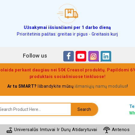
Užsakymai išsiunčiami per 1 darbo dieną
Prioritetinis paštas: greitas ir pigus - Greitasis kurj
Follow us
olaida perkant daugiau nei 50€ Creasol produktų. Papildomi 6% 
produktais socialiniuose tinkluose!
Ar tu SMART?
Išbandykite mūsų
išmaniųjų namų modulius
!
Te
Search
Wh
router
settings_input_antenna
Universalūs Imtuvai Ir Durų Atidarytuvai
Antenos