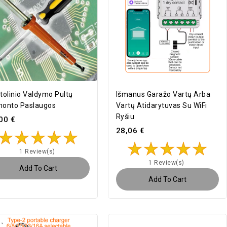
tolinio Valdymo Pultų
Išmanus Garažo Vartų Arba
onto Paslaugos
Vartų Atidarytuvas Su WiFi
Ryšiu
00 €
28,06 €
1 Review(s)
1 Review(s)
Add To Cart
Add To Cart