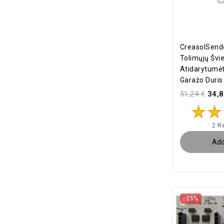
CreasolSend
Tolimųjų Švie
Atidarytumėt
Garažo Duris
51,24 €
34,8
2 R
Add
−25%