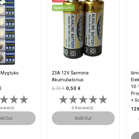
Išparduota
o Mygtuko
23A 12V Šarminis
Išm
Akumuliatorius
Elek
10-
€
0,73 €
0,50 €
Pro
+ S
eview(s)
0 Review(s)
126
ld Out
Sold Out