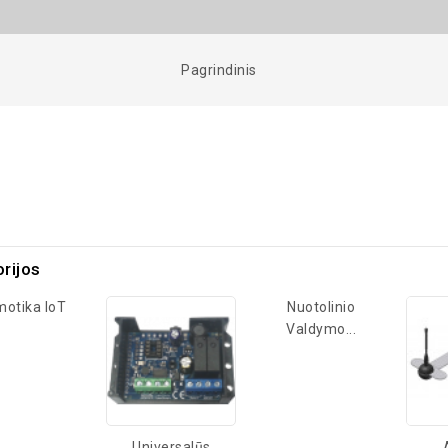
Pagrindinis
rijos
otika IoT
Nuotolinio
Valdymo...
Universalūs