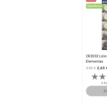
Išparduota
CR2032 Liči
Elementas
3,90 €
2,65 
0 R
So