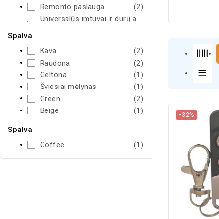
Remonto paslauga
(2)
Universalūs imtuvai ir durų atidarytuvai
(11)
Spalva
Kava
(2)
Raudona
(2)
Geltona
(1)
Šviesiai mėlynas
(1)
Green
(2)
Beige
(1)
−32%
Spalva
Coffee
(1)