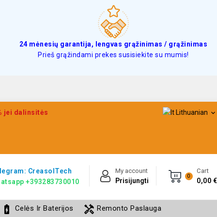
24 mėnesių garantija, lengvas grąžinimas / grąžinimas
Prieš grąžindami prekes susisiekite su mumis!
jei dalinsitės
Lithuanian

legram: CreasolTech
My account
Cart
0
Prisijungti
0,00 €
atsapp +393283730010
battery_charging_full
handyman
Celės Ir Baterijos
Remonto Paslauga