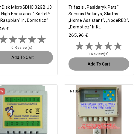
nDisk MicroSDHC 32GB U3
Trifazis „pasidaryk Pats“
 High Endurance“ Kortelė
Sieninis Rinkinys, Skirtas
„Raspbian“ Ir „Domoticz“
„Home Assistant“, „NodeRED“,
„Domoticz“ Ir Kt.
46 €
265,96 €
0 Review(s)
0 Review(s)
Add To Cart
Add To Cart
5%
Nauja