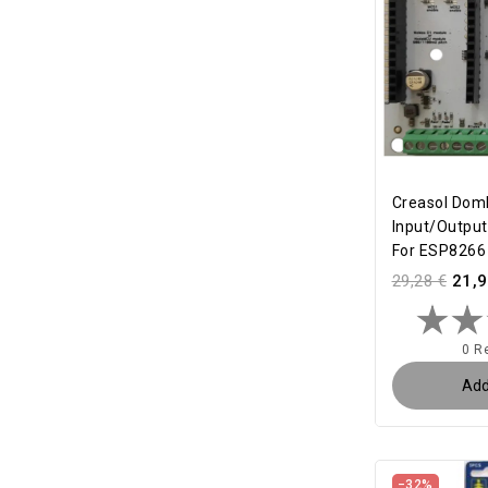
Creasol Dom
Input/outpu
For ESP8266
29,28 €
21,9
0 R
Add
−32%