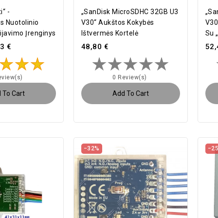
i“ -
„SanDisk MicroSDHC 32GB U3
„Sa
s Nuotolinio
V30“ Aukštos Kokybės
V30
javimo Įrenginys
Ištvermės Kortelė
Su 
3 €
48,80 €
52,
eview(s)
0 Review(s)
 To Cart
Add To Cart
−32%
−2