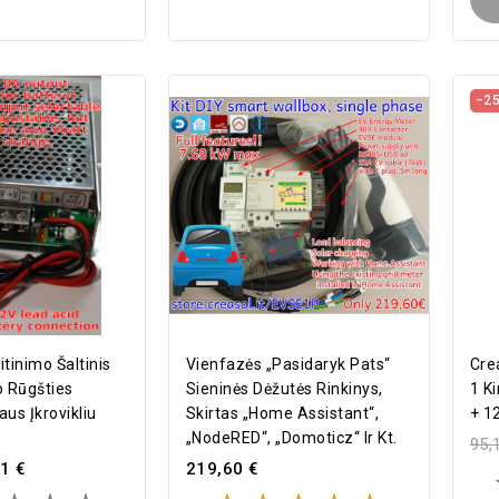
−2
tinimo Šaltinis
Vienfazės „pasidaryk Pats“
Cre
o Rūgšties
Sieninės Dėžutės Rinkinys,
1 K
us Įkrovikliu
Skirtas „Home Assistant“,
+ 1
„NodeRED“, „Domoticz“ Ir Kt.
95,
1 €
219,60 €