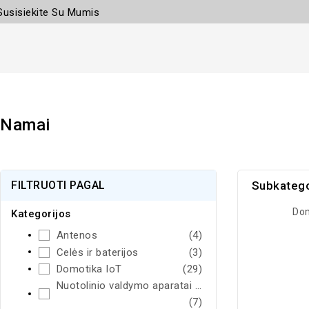
Susisiekite Su Mumis
Namai
FILTRUOTI PAGAL
Subkatego
Dom
Kategorijos
Antenos
(4)
Celės ir baterijos
(3)
Domotika IoT
(29)
Nuotolinio valdymo aparatai ir siųstuvai
(7)