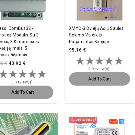
asol DomBus32 -
XMYC-3 Dviejų Ašių Saulės
oticz Modulis Su 3
Sekimo Valdiklis -
ėmis, 3 Kintamosios
Pagamintas Kinijoje
ės Įėjimais, 5
95,16 €
mais/išėjimais
56 €
43,92 €
0 Review(s)
Add To Cart
0 Review(s)
Add To Cart
Išpardavimas!