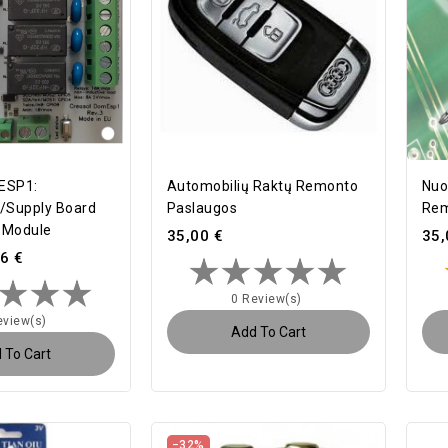
ESP1:
Automobilių Raktų Remonto
Nuo
t/supply Board
Paslaugos
Rem
 Module
35,00 €
35,
6 €
0 Review(s)
eview(s)
Add To Cart
 To Cart
−32%