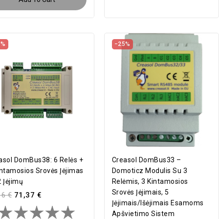
5%
−25%
asol DomBus38: 6 Relės +
Creasol DomBus33 –
intamosios Srovės Įėjimas
Domoticz Modulis Su 3
2 Įėjimų
Relėmis, 3 Kintamosios
Srovės Įėjimais, 5
16 €
71,37 €
Įėjimais/išėjimais Esamoms
Apšvietimo Sistem